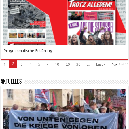
Programmatische Erklärung
2
1
3
4
5
»
10
20
30
...
Last »
Page 2 of 39
Aktuelles