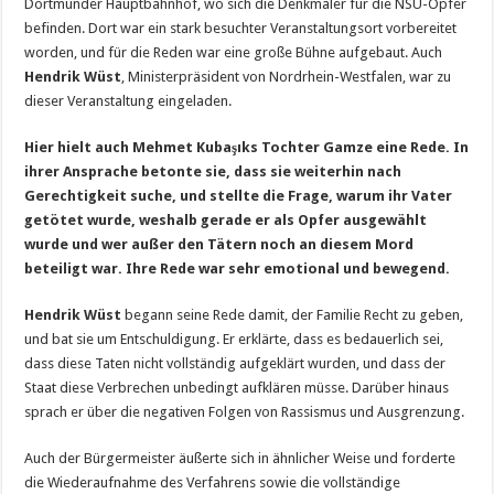
Dortmunder Hauptbahnhof, wo sich die Denkmäler für die NSU-Opfer
befinden. Dort war ein stark besuchter Veranstaltungsort vorbereitet
worden, und für die Reden war eine große Bühne aufgebaut. Auch
Hendrik Wüst
, Ministerpräsident von Nordrhein-Westfalen, war zu
dieser Veranstaltung eingeladen.
Hier hielt auch Mehmet Kubaşıks Tochter Gamze eine Rede. In
ihrer Ansprache betonte sie, dass sie weiterhin nach
Gerechtigkeit suche, und stellte die Frage, warum ihr Vater
getötet wurde, weshalb gerade er als Opfer ausgewählt
wurde und wer außer den Tätern noch an diesem Mord
beteiligt war. Ihre Rede war sehr emotional und bewegend.
Hendrik Wüst
begann seine Rede damit, der Familie Recht zu geben,
und bat sie um Entschuldigung. Er erklärte, dass es bedauerlich sei,
dass diese Taten nicht vollständig aufgeklärt wurden, und dass der
Staat diese Verbrechen unbedingt aufklären müsse. Darüber hinaus
sprach er über die negativen Folgen von Rassismus und Ausgrenzung.
Auch der Bürgermeister äußerte sich in ähnlicher Weise und forderte
die Wiederaufnahme des Verfahrens sowie die vollständige