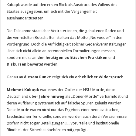
Kubaşık wurde auf den ersten Blick als Ausdruck des Willens des
Staates ausgegeben, um sich mit der Vergangenheit
auseinanderzusetzen.
Die Teilnahme staatlicher Vertreter:innen, die gehaltenen Reden und
die vermittelten Botschaften stellten das Motto „Nie wieder“ in den
Vordergrund. Doch die Aufrichtigkeit solcher Gedenkveranstaltungen
lässt sich nicht allein an zeremoniellen Formulierungen messen,
sondern muss an
den heutigen politischen Praktiken
und
Diskursen
bewertet werden.
Genau an
diesem Punkt
zeigt sich ein
erheblicher Widerspruch
.
Mehmet Kubaşık
war eines der Opfer der NSU-Morde, die in
Deutschland
über Jahre hinweg
als „Döner-Morde“ verharmlost und
deren Aufklärung systematisch auf falsche Spuren gelenkt wurden.
Diese Morde waren nicht nur das Ergebnis einer neonazistischen,
faschistischen Terrorzelle, sondern wurden auch durch Versäumnisse
(sofern nicht sogar Beteiligungen!!!), Vorurteile und institutionelle
Blindheit der Sicherheitsbehörden mitgeprägt.