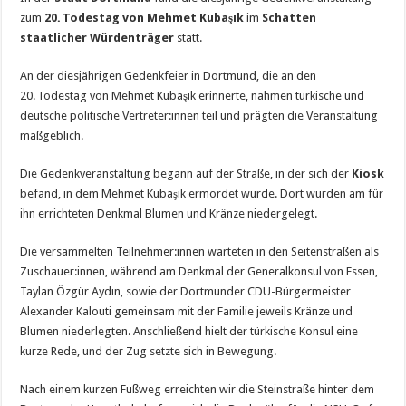
zum
20.
Todestag von Mehmet Kubaşık
im
Schatten
staatlicher Würdenträger
statt.
An der diesjährigen Gedenkfeier in Dortmund, die an den
20. Todestag von Mehmet Kubaşık erinnerte, nahmen türkische und
deutsche politische Vertreter:innen teil und prägten die Veranstaltung
maßgeblich.
Die Gedenkveranstaltung begann auf der Straße, in der sich der
Kiosk
befand, in dem Mehmet Kubaşık ermordet wurde. Dort wurden am für
ihn errichteten Denkmal Blumen und Kränze niedergelegt.
Die versammelten Teilnehmer:innen warteten in den Seitenstraßen als
Zuschauer:innen, während am Denkmal der Generalkonsul von Essen,
Taylan Özgür Aydın, sowie der Dortmunder CDU-Bürgermeister
Alexander Kalouti gemeinsam mit der Familie jeweils Kränze und
Blumen niederlegten. Anschließend hielt der türkische Konsul eine
kurze Rede, und der Zug setzte sich in Bewegung.
Nach einem kurzen Fußweg erreichten wir die Steinstraße hinter dem