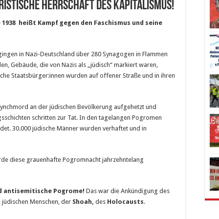
ristische Herrschaft des Kapitalismus!
938 ­­ heißt Kampf gegen den Faschismus und seine
gingen in Nazi-Deutschland über 280 Synagogen in Flammen
en, Gebäude, die von Nazis als „jüdisch“ markiert waren,
che Staatsbürger:innen wurden auf offener Straße und in ihren
ynchmord an der jüdischen Bevölkerung aufgehetzt und
gs­schichten schritten zur Tat. In den tagelangen Pogromen
et. 30.000 jüdische Männer wurden verhaftet und in
de diese grauenhafte Pogromnacht jahrzehntelang
nd antisemitische Pogrome!
Das war die Ankündigung des
 jüdischen Menschen, der
Shoah
,
des
Holocausts
.