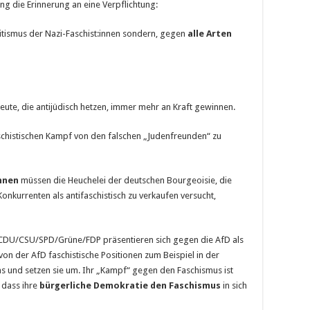
ng die Erinner­ung an eine Verpflich­tung:
­tismus der Nazi-Faschist:innen son­­­dern, gegen
alle Arten
eute, die antijüdisch hetzen, immer mehr an Kraft gewinnen.
faschistischen Kampf von den falschen „Judenfreunden“ zu
nnen
müssen die Heuchelei der deutschen Bourgeoisie, die
onkurrenten als antifaschistisch zu verkaufen versucht,
ie CDU/CSU/SPD/Grüne/FDP präsentieren sich gegen die AfD als
on der AfD faschistische Positionen zum Beispiel in der
eins und setzen sie um. Ihr „Kampf“ gegen den Faschismus ist
, dass ihre
bürgerliche Demokratie den Faschismus
in sich