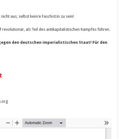
icht aus, selbst kein/e Faschist:in zu sein!
evolutionär, als Teil des anti­kapi­talistischen Kampfes führen.
gegen den deutschen imperialistischen Staat!
Für den
t
m.org