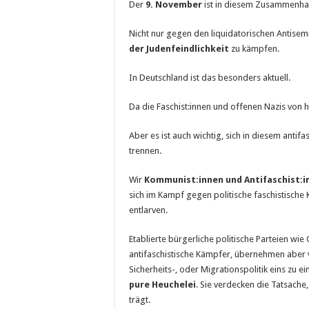
Der
9. November
ist in diesem Zusam­men­­ha
Nicht nur gegen den liquidatorischen Antise­mi
der Juden­feindlich­­­keit
zu käm­p­­fen.
In Deutschland ist das besonders aktuell.
Da die Faschist:innen und offenen Nazis von h
Aber es ist auch wichtig, sich in diesem anti
trennen.
Wir
Kommunist:innen und Antifaschist:i
sich im Kampf gegen politische faschistische K
entlarven.
Etablierte bürgerliche politische Parteien w
antifaschistische Kämpfer, übernehmen aber v
Sicherheits-, oder Migrationspolitik eins zu 
pure Heuchelei
. Sie verdecken die Tatsache
trägt.