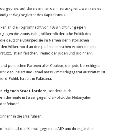
ourgeoisie, auf die sie immer dann zurückgreift, wenn sie es
tändiger Wegbegleiter des Kapitalismus.
enken an die Pogromnacht von 1938 nicht nur
gegen
 gegen die zionistische, völkermörderische Politik des
ie die deutsche Bourgeoisie im Namen der historischen
 den Völkermord an den palästinensischen Araber:innen in
tützt, ist ein falscher„Freund der Juden und Jüdinnen“.
 und politischen Parteien aller Couleur, der jede berechtigte
tisch“ denunziert und Israel massiv mit Kriegsgerät ausstattet, ist
rd-Politik Israels in Palästina.
en eigenen Staat fordern
, sondern auch
hen
die heute in Israel gegen die Politik der Netanyahu-
udenfeinde“.
:innen“ in die Irre führen!
arf nicht auf den Kampf gegen die AfD und ihresgleichen