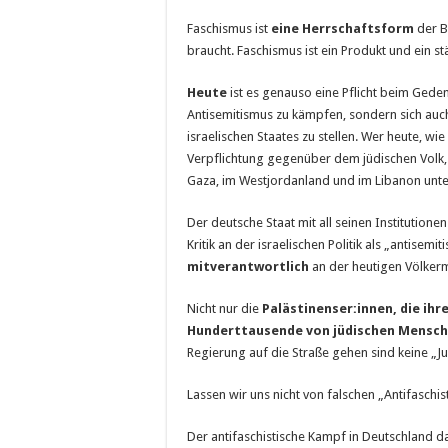
Faschismus ist
eine Herrschaftsform
der B
braucht. Faschismus ist ein Produkt und ein s
Heute
ist es genauso eine Pflicht beim Ged
Antisemitismus zu kämpfen, sondern sich auch
israelischen Staates zu stellen. Wer heute, w
Verpflichtung gegenüber dem jüdischen Volk,
Gaza, im Westjordanland und im Libanon unters
Der deutsche Staat mit all seinen Institutionen
Kritik an der israelischen Politik als „antisemi
mitverantwortlich
an der heutigen Völkermo
Nicht nur die
Palästinenser:innen, die ihr
Hunderttausende von jüdischen Mensc
Regierung auf die Straße gehen sind keine „J
Lassen wir uns nicht von falschen „Antifaschist
Der antifaschistische Kampf in Deutschland d