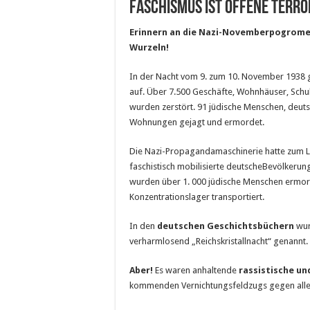
Faschismus ist offene terro
Erinnern an die Nazi-Novemberpogrome 1
Wurzeln!
In der Nacht vom 9. zum 10. November 1938 
auf. Über 7.500 Geschäfte, Wohnhäuser, Schul
wurden zerstört. 91 jüdische Menschen, deuts
Wohnungen gejagt und ermordet.
Die Nazi-Propagandamaschinerie hatte zum L
faschistisch mobilisierte deutscheBevölkerun
wurden über 1. 000 jüdische Menschen ermord
Konzentrationslager transportiert.
In den
deutschen Geschichtsbüchern
wur
verharmlosend „Reichskristallnacht“ genannt.
Aber!
Es waren anhaltende
rassistische u
kommenden Vernichtungsfeldzugs gegen alle