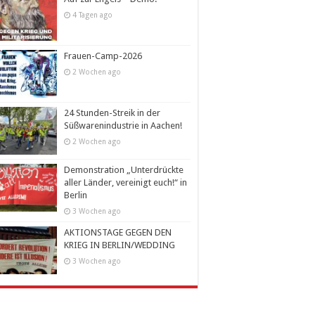
4 Tagen ago
Frauen-Camp-2026
2 Wochen ago
24 Stunden-Streik in der
Süßwarenindustrie in Aachen!
2 Wochen ago
Demonstration „Unterdrückte
aller Länder, vereinigt euch!“ in
Berlin
3 Wochen ago
AKTIONSTAGE GEGEN DEN
KRIEG IN BERLIN/WEDDING
3 Wochen ago