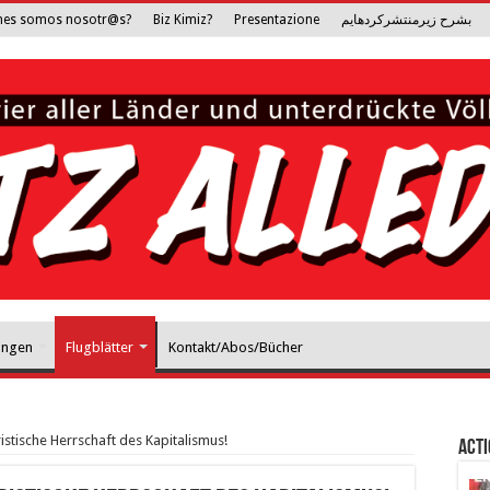
nes somos nosotr@s?
Biz Kimiz?
Presentazione
بشرح زیرمنتشرکرده­ایم
ungen
Flugblätter
Kontakt/Abos/Bücher
istische Herrschaft des Kapitalismus!
Act