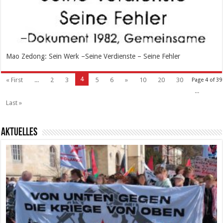
Mao Zedong: Sein Werk –Seine Verdienste – Seine Fehler
4
« First
...
2
3
5
6
»
10
20
30
Page 4 of 39
...
Last »
Aktuelles