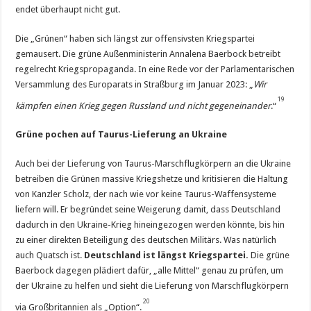
endet überhaupt nicht gut.
Die „Grünen“ haben sich längst zur offensivsten Kriegspartei
gemausert. Die grüne Außenministerin Annalena Baerbock betreibt
regelrecht Kriegspropaganda. In eine Rede vor der Parlamentarischen
Versammlung des Europarats in Straßburg im Januar 2023: „
Wir
19
kämpfen einen Krieg gegen Russland und nicht gegeneinander
.“
Grüne pochen auf Taurus-Lieferung an Ukraine
Auch bei der Lieferung von Taurus-Marschflugkörpern an die Ukraine
betreiben die Grünen massive Kriegshetze und kritisieren die Haltung
von Kanzler Scholz, der nach wie vor keine Taurus-Waffensysteme
liefern will. Er begründet seine Weigerung damit, dass Deutschland
dadurch in den Ukraine-Krieg hineingezogen werden könnte, bis hin
zu einer direkten Beteiligung des deutschen Militärs. Was natürlich
auch Quatsch ist.
Deutschland ist längst Kriegspartei.
Die grüne
Baerbock dagegen plädiert dafür, „alle Mittel“ genau zu prüfen, um
der Ukraine zu helfen und sieht die Lieferung von Marschflugkörpern
20
via Großbritannien als „Option“.