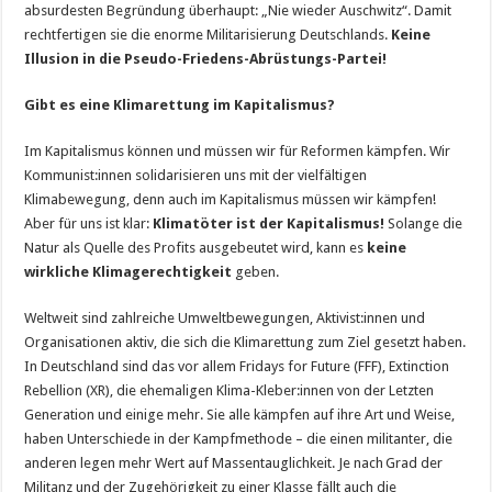
absurdesten Begründung überhaupt: „Nie wieder Auschwitz“. Damit
rechtfertigen sie die enorme Militarisierung Deutschlands.
Keine
Illusion in die Pseudo-Friedens-Abrüstungs-Partei!
Gibt es eine Klimarettung im Kapitalismus?
Im Kapitalismus können und müssen wir für Reformen kämpfen. Wir
Kommunist:innen solidarisieren uns mit der vielfältigen
Klimabewegung, denn auch im Kapitalismus müssen wir kämpfen!
Aber für uns ist klar:
Klimatöter ist der Kapitalismus!
Solange die
Natur als Quelle des Profits ausgebeutet wird, kann es
keine
wirkliche Klimagerechtigkeit
geben.
Weltweit sind zahlreiche Umweltbewegungen, Akti­vist:innen und
Organisationen aktiv, die sich die Klimarettung zum Ziel gesetzt haben.
In Deutschland sind das vor allem Fridays for Future (FFF), Extinction
Rebellion (XR), die ehemaligen Klima-Kleber:innen von der Letzten
Generation und einige mehr. Sie alle kämpfen auf ihre Art und Weise,
haben Unterschiede in der Kampfmethode – die einen militanter, die
anderen legen mehr Wert auf Massentauglichkeit. Je nach Grad der
Militanz und der Zugehörigkeit zu einer Klasse fällt auch die