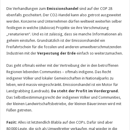
Die Verhandlungen zum
Emissionshandel
sind auf der COP 28
ebenfalls gescheitert. Der CO2-Handel kann also getrost ausgeweitet
werden. Konzerne und Unternehmen dürfen weltweit weiterhin selber
festlegen in welche (dubiose) Projekte sie ihre Verschmutzung
„renaturieren“. Und es ist zulässig, dass sie manche Informationen als
geheim einstufen. Grundsätzlich ist der Emissionshandel ein
Freifahrtschein für die fossilen und anderen umweltverschmutzenden
Industrien mit der
Verpestung der Erde
einfach so weiterzumachen.
Das geht oftmals einher mit der Vertreibung der in den betroffenen
Regionen lebenden Communities – oftmals indigene. Das Recht
indigener Völker und lokaler Gemeinschaften in Nationalparks zu
leben, wird massiv eingeschränkt. Emissionshandel ist ein Motor für
Landgrabbing (Landraub).
Da steht der Profit im Vordergrund.
Das Selbstbestimmungsrecht der indigenen Völker und Communities,
der kleinen Landwirtschaftsbetriebe, der kleinen Bäuer:innen wird mit
Füßen getreten.
Fazit:
Alles ist letztendlich Blabla auf den COPs. Dafür sind aber
80 000 Leute, die sich als Umweltretter verkaufen, mal wieder in die