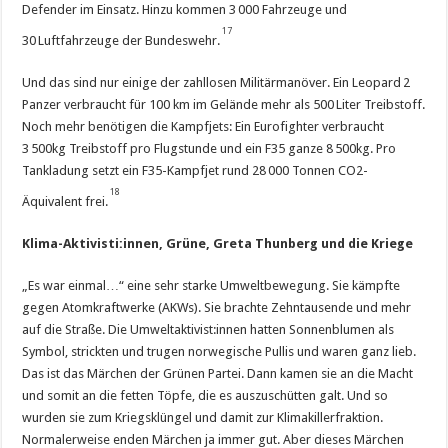
Defender im Einsatz. Hinzu kommen 3 000 Fahrzeuge und
17
30 Luftfahrzeuge der Bundeswehr.
Und das sind nur einige der zahllosen Militärmanöver. Ein Leopard 2
Panzer verbraucht für 100 km im Gelände mehr als 500 Liter Treibstoff.
Noch mehr benötigen die Kampfjets: Ein Eurofighter verbraucht
3 500kg Treibstoff pro Flugstunde und ein F35 ganze 8 500kg. Pro
Tankladung setzt ein F35-Kampfjet rund 28 000 Tonnen CO2-
18
Äquivalent frei.
Klima-Aktivisti:innen, Grüne, Greta Thunberg und die Kriege
„Es war einmal…“ eine sehr starke Umweltbewegung. Sie kämpfte
gegen Atomkraftwerke (AKWs). Sie brachte Zehntausende und mehr
auf die Straße. Die Umweltaktivist:innen hatten Sonnenblumen als
Symbol, strickten und trugen norwegische Pullis und waren ganz lieb.
Das ist das Märchen der Grünen Partei. Dann kamen sie an die Macht
und somit an die fetten Töpfe, die es auszuschütten galt. Und so
wurden sie zum Kriegsklüngel und damit zur Klimakillerfraktion.
Normalerweise enden Märchen ja immer gut. Aber dieses Märchen