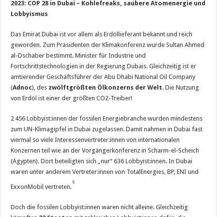
2023: COP 28 in Dubai – Kohlefreaks, saubere Atomenergie und
Lobbyismus
Das Emirat Dubai ist vor allem als Erdöllieferant bekannt und reich
geworden. Zum Präsidenten der Klimakonferenz wurde Sultan Ahmed
al-Dschaber bestimmt. Minister für Industrie und
Fortschrittstechnologien in der Regierung Dubais. Gleichzeitig ist er
amtierender Geschäftsführer der Abu Dhabi National Oil Company
(
Adnoc
), des
zwölftgrößten Ölkonzerns der Welt
. Die Nutzung
von Erdöl ist einer der größten CO2-Treiber!
2 456 Lobbyist:innen der fossilen Energiebranche wurden mindestens
zum UN-Klimagipfel in Dubai zugelassen. Damit nahmen in Dubai fast
viermal so viele Interessenvertreter:innen von internationalen
Konzernen teil wie an der Vorgängerkonferenz in Scharm-el-Scheich
(Ägypten). Dort beteiligten sich „nur“ 636 Lobbyist:innen. In Dubai
waren unter anderem Vertreter:innen von TotalEnergies, BP, ENI und
6
ExxonMobil vertreten.
Doch die fossilen Lobbyist:innen waren nicht alleine. Gleichzeitig