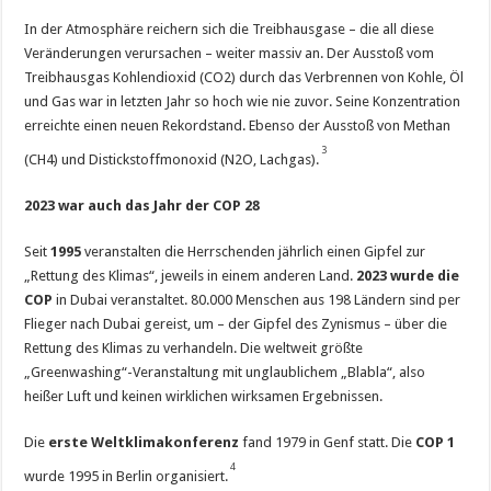
In der Atmosphäre reichern sich die Treibhausgase – die all diese
Veränderungen verursachen – weiter massiv an. Der Ausstoß vom
Treibhausgas Kohlendioxid (CO2) durch das Verbrennen von Kohle, Öl
und Gas war in letzten Jahr so hoch wie nie zuvor. Seine Konzentration
erreichte einen neuen Rekordstand. Ebenso der Ausstoß von Methan
3
(CH4) und Distickstoffmonoxid (N2O, Lachgas).
2023 war auch das Jahr der COP 28
Seit
1995
veranstalten die Herrschenden jährlich einen Gipfel zur
„Rettung des Klimas“, jeweils in einem anderen Land.
2023 wurde die
COP
in Dubai veranstaltet. 80.000 Menschen aus 198 Ländern sind per
Flieger nach Dubai gereist, um – der Gipfel des Zynismus – über die
Rettung des Klimas zu verhandeln. Die weltweit größte
„Greenwashing“-Veranstaltung mit unglaublichem „Blabla“, also
heißer Luft und keinen wirklichen wirksamen Ergebnissen.
Die
erste Weltklimakonferenz
fand 1979 in Genf statt. Die
COP 1
4
wurde 1995 in Berlin organisiert.