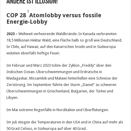
andere ist Illusion!
1
COP
28
Atomlobby versus fossile
Energie-Lobby
2023 –
Weltweit verheerende Waldbrände: In Kanada verbrannten
18,5 Millionen Hektar Wald, eine Fläche halb so groß wie Deutschland.
In Chile, auf Hawaii, auf den Kanarischen Inseln und in Südeuropa
wüteten ebenfalls heftige Feuer.
Im Februar und März 2023 tobte der Zyklon „Freddy“ über den
Indischen Ozean. Überschwemmungen und Erdrutsche in
Madagaskar, Mosambik und Malawi hinterließen eine Schneise der
Zerstörung. Im September führte der Sturm „Daniel“ zu schweren
Überschwemmungen in Griechenland, Bulgarien, der Türkei und
Libyen.
Im Mai extreme Regenfälle in Norditalien und Überflutungen.
Im Juli stiegen die Temperaturen in den USA und in China auf mehr als
50 Grad Celsius, in Südeuropa auf über 40 Grad.