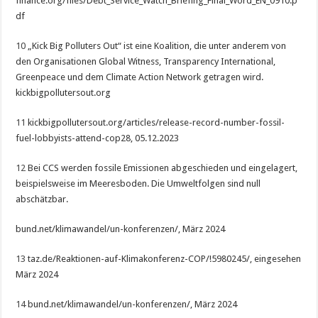
finance.org/files/Debt_Service_Watch_Briefing_Final_Word_EN_0910.p
df
10
„Kick Big Polluters Out“ ist eine Koalition, die unter anderem von
den Organisationen Global Witness, Transparency International,
Greenpeace und dem Climate Action Network getragen wird.
kickbigpollutersout.org
11
kickbigpollutersout.org/articles/release-record-number-fossil-
fuel-lobbyists-attend-cop28, 05.12.2023
12
Bei CCS werden fossile Emissionen abgeschieden und eingelagert,
beispielsweise im Meeresboden. Die Umweltfolgen sind null
abschätzbar.
bund.net/klimawandel/un-konferenzen/, März 2024
13
taz.de/Reaktionen-auf-Klimakonferenz-COP/!5980245/, eingesehen
März 2024
14
bund.net/klimawandel/un-konferenzen/, März 2024