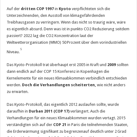
Auf der
dritten
COP
1997
in
Kyoto
verpflichteten sich die
Unterzeichnenden, den Ausstoß von klimagefährdenden
Treibhausgasen zu verringern. Wenn das nicht so traurig wäre, wäre
es eigentlich absurd. Denn was ist in punkto CO2 Reduzierung seitdem
passiert? 2022 lag die CO2 Konzentration laut der
Weltwetterorganisation (WMO) 50 Prozent über dem vorindustriellen
5
Niveau.
Das Kyoto-Protokoll trat überhaupt erst 2005 in Kraft und
2009
sollten
dann endlich auf der COP 15 Konferenz in Kopenhagen die
Kernelemente für ein neues Klimaabkommen verbindlich entschieden
werden.
Doch die Verhandlungen scheiterten,
wie nicht anders
zu erwarten.
Das Kyoto-Protokoll, das eigentlich 2012 auslaufen sollte, wurde
daraufhin in
Durban 2011 (COP 17)
verlängert. Auch die
Verhandlungen für ein neues Klimaabkommen wurden vertagt. 2015
verständigten sich auf der
COP 21
in Paris die teilnehmenden Staaten,
die Erderwärmung signifikant zu begrenzenauf deutlich unter 2 Grad