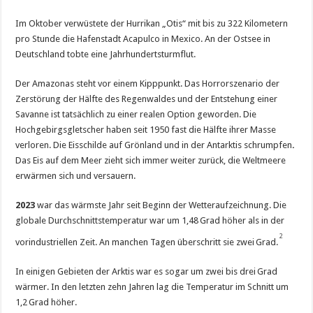
Im Oktober verwüstete der Hurrikan „Otis“ mit bis zu 322 Kilometern
pro Stunde die Hafenstadt Acapulco in Mexico. An der Ostsee in
Deutschland tobte eine Jahrhundertsturmflut.
Der Amazonas steht vor einem Kipppunkt. Das Horrorszenario der
Zerstörung der Hälfte des Regenwaldes und der Entstehung einer
Savanne ist tatsächlich zu einer realen Option geworden. Die
Hochgebirgsgletscher haben seit 1950 fast die Hälfte ihrer Masse
verloren. Die Eisschilde auf Grönland und in der Antarktis schrumpfen
.
Das Eis auf dem Meer zieht sich immer weiter zurück, die Weltmeere
erwärmen sich und versauern.
2023
war das wärmste Jahr seit Beginn der Wetteraufzeichnung. Die
globale Durchschnittstemperatur war um 1,48 Grad höher als in der
2
vorindustriellen Zeit. An manchen Tagen überschritt sie zwei Grad.
In einigen Gebieten der Arktis war es sogar um zwei bis drei Grad
wärmer. In den letzten zehn Jahren lag die Temperatur im Schnitt um
1,2 Grad höher.