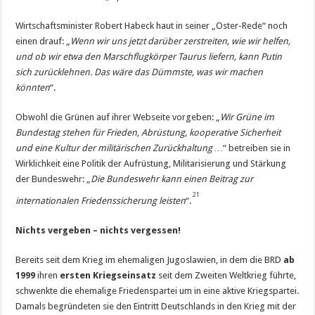
Wirtschaftsminister Robert Habeck haut in seiner „Oster-Rede“ noch
einen drauf: „
Wenn wir uns jetzt darüber zerstreiten, wie wir helfen,
und ob wir etwa den Marschflugkörper Taurus liefern, kann Putin
sich zurücklehnen. Das wäre das Dümmste, was wir machen
könnten
“.
Obwohl die Grünen auf ihrer Webseite vorgeben: „
Wir Grüne im
Bundestag stehen für Frieden, Abrüstung, kooperative Sicherheit
und eine Kultur der militärischen Zurückhaltung …
“ betreiben sie in
Wirklichkeit eine Politik der Aufrüstung, Militarisierung und Stärkung
der Bundeswehr: „
Die Bundeswehr kann einen Beitrag zur
21
internationalen Friedenssicherung leisten
“.
Nichts vergeben – nichts vergessen!
Bereits seit dem Krieg im ehemaligen Jugoslawien, in dem die BRD
ab
1999
ihren
ersten Kriegseinsatz
seit dem Zweiten Weltkrieg führte,
schwenkte die ehemalige Friedenspartei um in eine aktive Kriegspartei.
Damals begründeten sie den Eintritt Deutschlands in den Krieg mit der