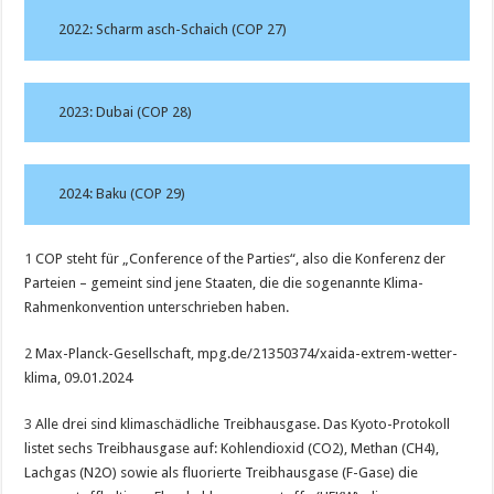
2022: Scharm asch-Schaich (COP 27)
2023: Dubai (COP 28)
2024: Baku (COP 29)
1
COP steht für „Conference of the Parties“, also die Konferenz der
Parteien – gemeint sind jene Staaten, die die sogenannte Klima-
Rahmenkonvention unterschrieben haben.
2
Max-Planck-Gesellschaft, mpg.de/21350374/xaida-extrem-wetter-
klima, 09.01.2024
3
Alle drei sind klimaschädliche Treibhausgase. Das Kyoto-Protokoll
listet sechs Treibhausgase auf: Kohlendioxid (CO2), Methan (CH4),
Lachgas (N2O) sowie als fluorierte Treibhausgase (F-Gase) die