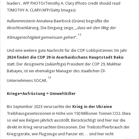
leaders . AFP PHOTO/Timothy A. Clary (Photo credit should read
TIMOTHY A. CLARY/AFP/Getty Images)
Außenministerin Annalena Baerbock (Grüne) begrüßte die
Absichtserklärung. Die Einigung zeige, „
dass wir den Weg der
13
Klimagerechtigkeit gemeinsam gehen
“.
Und eine weitere gute Nachricht für die COP-Lobbyist:innen: Im Jahr
2024 findet die COP 29 in Aserbaidschans Hauptstadt Baku
statt. Der designierte (zukünftige) Präsident der COP 29, Mukhtar
Babayev, ist ein ehemaliger Manager des staatlichen Öl-
14
Unternehmens SOCAR.
Kriege+Aufrüstung = Umweltkiller
Bis September 2023 verursachte der
Krieg in der Ukraine
Treibhausgasemissionen in Höhe von 150 Millionen Tonnen CO2. Etwa
so viel wie Belgien jährlich ausstößt. Berücksichtigt sind hier nur die
direkt im Krieg verursachten Emissionen. Der Treibstoffverbrauch der
Kriegsgeräte, wie Flugzeuge und Panzer etc… sind hier nicht