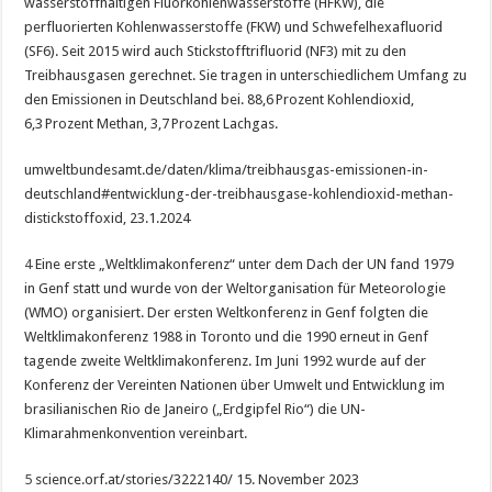
wasserstoffhaltigen Fluorkohlenwasserstoffe (HFKW), die
perfluorierten Kohlenwasserstoffe (FKW) und Schwefelhexafluorid
(SF6). Seit 2015 wird auch Stickstofftrifluorid (NF3) mit zu den
Treibhausgasen gerechnet. Sie tragen in unterschiedlichem Umfang zu
den Emissionen in Deutschland bei. 88,6 Prozent Kohlendioxid,
6,3 Prozent Methan, 3,7 Prozent Lachgas.
umweltbundesamt.de/daten/klima/treibhausgas-emissionen-in-
deutschland#entwicklung-der-treibhausgase-kohlendioxid-methan-
distickstoffoxid, 23.1.2024
4
Eine erste „Weltklimakonferenz“ unter dem Dach der UN fand 1979
in Genf statt und wurde von der Weltorganisation für Meteorologie
(WMO) organisiert. Der ersten Weltkonferenz in Genf folgten die
Weltklimakonferenz 1988 in Toronto und die 1990 erneut in Genf
tagende zweite Weltklimakonferenz. Im Juni 1992 wurde auf der
Konferenz der Vereinten Nationen über Umwelt und Entwicklung im
brasilianischen Rio de Janeiro („Erdgipfel Rio“) die UN-
Klimarahmenkonvention vereinbart.
5
science.orf.at/stories/3222140/ 15. November 2023