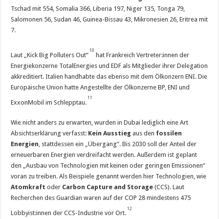
Tschad mit 554, Somalia 366, Liberia 197, Niger 135, Tonga 79,
Salomonen 56, Sudan 46, Guinea-Bissau 43, Mikronesien 26, Eritrea mit
7.
10
Laut „Kick Big Polluters Out“
hat Frankreich Vertreter:innen der
Energiekonzerne TotalEnergies und EDF als Mitglieder ihrer Delegation
akkreditiert. Italien handhabte das ebenso mit dem Ölkonzern ENI. Die
Europäische Union hatte Angestellte der Ölkonzerne BP, ENI und
11
ExxonMobil im Schlepptau.
Wie nicht anders zu erwarten, wurden in Dubai lediglich eine Art
Absichtserklärung verfasst:
Kein Ausstieg
aus den
fossilen
Energien
, stattdessen ein „Übergang“. Bis 2030 soll der Anteil der
erneuerbaren Energien verdreifacht werden. Außerdem ist geplant
den „Ausbau von Technologien mit keinen oder geringen Emissionen“
voran zu treiben. Als Beispiele genannt werden hier Technologien, wie
Atomkraft
oder
Carbon Capture and Storage
(CCS). Laut
Recherchen des Guardian waren auf der COP 28 mindestens 475
12
Lobbyist:innen der CCS-Industrie vor Ort.