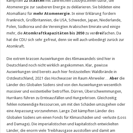
kämpften
22 Staaten
mit zahlreichen Lobbyist:innen dafür, die
Atomenergie zur sauberen Energie zu deklarieren. Sie bildeten eine
Atomallianz für
mehr Atomenergie
. In einer Erklärung fordern
Frankreich, Großbritannien, die USA, Schweden, Japan, Niederlande,
Polen, Südkorea und die Vereinigten Arabischen Emirate und einige
mehr, die
Atomkraftkapazitäten bis 2050
zu ver
drei
fachen. Da
hat die CDU sich sehr gefreut, denn sie will auch unbedingt zurück zur
Atomkraft.
Die extrem krassen Auswirkungen des Klimawandels sind hier in
Deutschland noch nicht wirklich angekommen. Klar, gewisse
Auswirkungen sind bereits auch hier festzustellen: Waldbrände in
Ostdeutschland, 2021 das Hochwasser im Raum Ahrweiler…
Aber
die
Länder des Globalen Südens sind von den Auswirkungen wesentlich
massiver und existentieller betroffen. Dürren, Überschwemmungen,
Hurrikans führen zu Ernteausfällen und Hungerkrisen. Gleichzeitig
fehlen notwendige Ressourcen, um mit den Schäden umzugehen oder
eine Anpassung vorzunehmen. Lange Zeit kämpften Länder des
Globalen Südens um einen Fonds für Klimaschäden und -verluste (Loss
and Damage). Die imperialistischen und kapitalistisch entwickelten
Länder, die enorm viele Treibhausgase ausstoßen und damit am