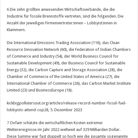
6
Die zehn größten anwesenden Wirtschaftsverbände, die die
Industrie für fossile Brennstoffe vertreten, sind die folgenden. Die
Anzahl der jeweiligen Firmenvertreter:innen – Lobbyist:innen in
Klammern.
Die International Emissions Trading Association (116), das Clean
Resource Innovation Network (60), die Federation of Indian Chambers
of Commerce and Industry (54), der World Business Council for
Sustainable Development (49), der Business Council for Sustainable
Energy (32), die Carbon Capture and Storage Association (28), die
Chamber of Commerce of the United States of America (27), die
International Chamber of Commerce (26), das Carbon Market Institute
Limited (23) und BusinessEurope (18).
kickbigpollutersout.org/articles/release-record-number-fossil-fuel-
lobbyists-attend-cop28, 5. Dezember 2023
7
Oxfam schätzte die wirtschaftlichen Kosten extremer
Wetterereignisse im Jahr 2022 weltweit auf 329 Milliarden Dollar.
Diese Summe war fast doppelt so hoch wie die gesamte sogenannte