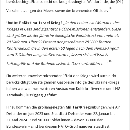
berücksichtigt. Ebenso nicht die kriegsbedingten Waldbrände, die (Öl-)
15
Verschmutzungen der Meere sowie die brennenden Ölfelder.
Und im
Palästina-Israel Krieg
? „
In den ersten zwei Monaten des
Krieges in Gaza sind gigantische CO2-Emissionen entstanden. Diese
sind größer als der jährliche ökologische Fußabdruck von mehr als
20 Nationen. Über 99
Prozent der geschätzten 281
000 Tonnen
Kohlendioxid, die in den ersten 60
Tagen nach dem Hamas-Angriff
vom 7.
Oktober ausgestoßen wurden, lassen sich auf Israels
16
Luftangriffe und die Bodeninvasion in Gaza zurückführen…
“
Ein weiterer umweltvernichtender Effekt der Kriege wird auch nicht
berücksichtigt: Die steigenden Gaspreise infolge des Ukraine-Kriegs
haben weltweit zum weiteren Ausbau von Kohlekraftwerken und LNG-
Terminals (Flüssiggas) geführt.
Hinzu kommen die großangelegten
Militär/Kriegs
übungen, wie Air
Defender im Juni 2023 und Steadfast Defender vom 22. Januar bis
31. Mai 2024. Rund 90 000 Soldat:innen – davon 12 000 der
Bundeswehr – sind bei diesem NATO-Großmanöver Steadfast