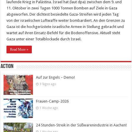
laufende Krieg in Palästina. Israel hat (laut dpa) zwischen dem 9. und
11. Oktober in zwei Tagen 1000 Tonnen Bomben auf Ziele in Gaza
abgeworfen. Der dichtest besiedelte Gaza-Streifen wird jeden Tag
von der israelischen Luftwaffe weiter bombardiert. An den Grenzen zu
Gaza ist die hochgerüstete israelische Armee in Stellung gebracht und
wartet auf ihren Einsatz-Befehl für die Bodenoffensive. Aktuell steht
Gaza unter einer Totalblockade durch Israel.
Read More »
Action
Auf zur Engels – Demo!
3 Tagen ago
Frauen-Camp-2026
1 Woche ago
24 Stunden-Streik in der Süßwarenindustrie in Aachen!
1 Woche ago