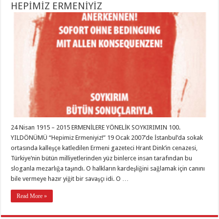
HEPİMİZ ERMENİYİZ
24 Nisan 1915 – 2015 ERMENİLERE YÖNELİK SOYKIRIMIN 100.
YILDÖNÜMÜ “Hepimiz Ermeniyiz!” 19 Ocak 2007’de İstanbul’da sokak
ortasında kalleşçe katledilen Ermeni gazeteci Hrant Dink’in cenazesi,
Türkiye’nin bütün milliyetlerinden yüz binlerce insan tarafından bu
sloganla mezarlığa taşındı. O halkların kardeşliğini sağlamak için canını
bile vermeye hazır yiğit bir savaşçı idi. O …
Read More »