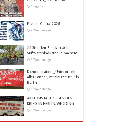
4 Tagen ago
Frauen-Camp-2026
2 Wochen ago
24 Stunden-Streik in der
Süßwarenindustrie in Aachen!
2 Wochen ago
Demonstration „Unterdrückte
aller Länder, vereinigt euch!“ in
Berlin
3 Wochen ago
AKTIONSTAGE GEGEN DEN
KRIEG IN BERLIN/WEDDING
3 Wochen ago