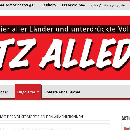
nes somos nosotr@s?
Biz Kimiz?
Presentazione
بشرح زیرمنتشرکرده­ایم
ungen
Flugblätter
Kontakt/Abos/Bücher
STAG DES VÖLKERMORDS AN DEN ARMENIER:INNEN
Act