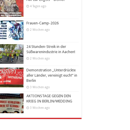
4 Tagen ago
Frauen-Camp-2026
2 Wochen ago
24 Stunden-Streik in der
Süßwarenindustrie in Aachen!
2 Wochen ago
Demonstration „Unterdrückte
aller Länder, vereinigt euch!“ in
Berlin
3 Wochen ago
AKTIONSTAGE GEGEN DEN
KRIEG IN BERLIN/WEDDING
3 Wochen ago