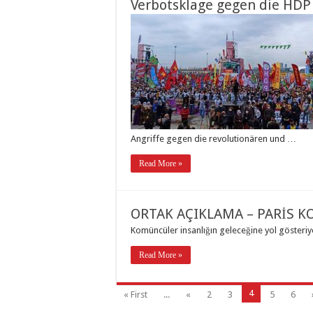
Verbotsklage gegen die HDP
Angriffe gegen die revolutionären und …
Read More »
ORTAK AÇIKLAMA – PARİS
Komüncüler insanlığın geleceğine yol göster
Read More »
4
« First
...
«
2
3
5
6