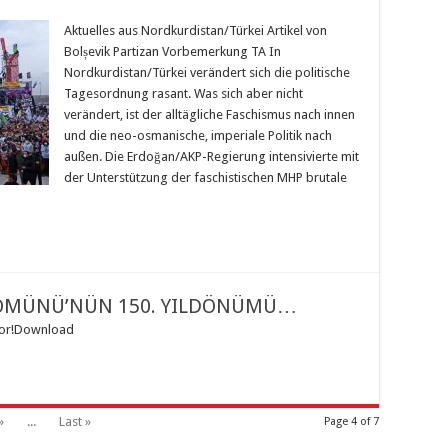
Aktuelles aus Nordkurdistan/Türkei Artikel von
Bolșevik Partizan Vorbemerkung TA In
Nordkurdistan/Türkei verändert sich die politische
Tagesordnung rasant. Was sich aber nicht
verändert, ist der alltägliche Faschismus nach innen
und die neo-osmanische, imperiale Politik nach
außen. Die Erdoğan/AKP-Regierung intensivierte mit
der Unterstützung der faschistischen MHP brutale
 KOMÜNÜ’NÜN 150. YILDÖNÜMÜ…
iyor!Download
»
...
Last »
Page 4 of 7