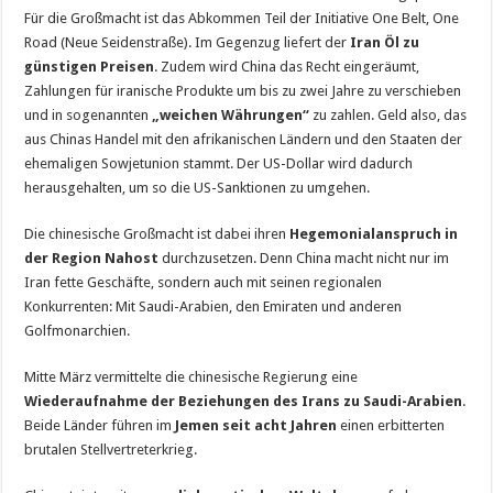
Für die Großmacht ist das Abkommen Teil der Initiative One Belt, One
Road (Neue Seidenstraße). Im Gegenzug liefert der
Iran Öl zu
günstigen Preisen
. Zudem wird China das Recht eingeräumt,
Zahlungen für iranische Produkte um bis zu zwei Jahre zu verschieben
und in sogenannten
„weichen Währungen“
zu zahlen. Geld also, das
aus Chinas Handel mit den afrikanischen Ländern und den Staaten der
ehemaligen Sowjetunion stammt. Der US-Dollar wird dadurch
herausgehalten, um so die US-Sanktionen zu umgehen.
Die chinesische Großmacht ist dabei ihren
Hegemonialanspruch in
der Region Nahost
durchzusetzen. Denn China macht nicht nur im
Iran fette Geschäfte, sondern auch mit seinen regionalen
Konkurrenten: Mit Saudi-Arabien, den Emiraten und anderen
Golfmonarchien.
Mitte März vermittelte die chinesische Regierung eine
Wiederaufnahme der Beziehungen des Irans zu Saudi-Arabien
.
Beide Länder führen im
Jemen seit acht Jahren
einen erbitterten
brutalen Stellvertreterkrieg.