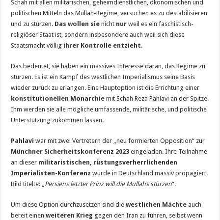
Schah mit allen militärischen, geheimdienstlichen, ökonomischen und
politischen Mitteln das Mullah-Regime, versuchen es zu destabilisieren
und zu stürzen.
Das wollen sie
nicht
nur
weil es ein faschistisch-
religiöser Staat ist, sondern insbesondere auch weil sich diese
Staatsmacht völlig
ihrer Kontrolle entzieht
.
Das bedeutet, sie haben ein massives Interesse daran, das Regime zu
stürzen. Es ist ein Kampf des westlichen Imperialismus seine Basis
wieder zurück zu erlangen. Eine Hauptoption ist die Errichtung einer
konstitutionellen Monarchie
mit Schah Reza Pahlavi an der Spitze.
Ihm werden sie alle mögliche umfassende, militärische, und politische
Unterstützung zukommen lassen.
Pahlavi
war mit zwei Vertretern der „neu formierten Opposition“ zur
Münchner Sicherheitskonferenz 2023
eingeladen. Ihre Teilnahme
an dieser
militaristischen, rüstungsverherrlichenden
Imperialisten-Konferenz
wurde in Deutschland massiv propagiert.
Bild titelte: „
Persiens letzter Prinz will die Mullahs stürzen
“.
Um diese Option durchzusetzen sind die
westlichen Mächte
auch
bereit einen
weiteren Krieg
gegen den Iran zu führen, selbst wenn