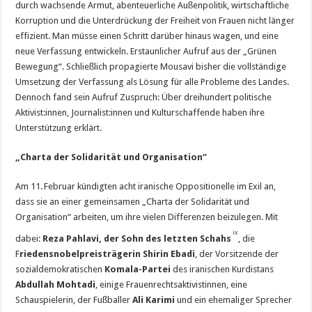
durch wachsende Armut, abenteuerliche Außenpolitik, wirtschaftliche
Korruption und die Unterdrückung der Freiheit von Frauen nicht länger
effizient. Man müsse einen Schritt darüber hinaus wagen, und eine
neue Verfassung entwickeln. Erstaunlicher Aufruf aus der „Grünen
Bewegung“. Schließlich propagierte Mousavi bisher die vollständige
Umsetzung der Verfassung als Lösung für alle Probleme des Landes.
Dennoch fand sein Aufruf Zuspruch: Über dreihundert politische
Aktivist:innen, Journalist:innen und Kulturschaffende haben ihre
Unterstützung erklärt.
„Charta der Solidarität und Organisation“
Am 11. Februar kündigten acht iranische Oppositionelle im Exil an,
dass sie an einer gemeinsamen „Charta der Solidarität und
Organisation“ arbeiten, um ihre vielen Differenzen beizulegen. Mit
ix
dabei:
Reza Pahlavi, der Sohn des letzten Schahs
, die
F
riedensnobelpreisträgerin
Shirin Ebadi
, der Vorsitzende der
sozialdemokratischen
Komala-Partei
des iranischen Kurdistans
Abdullah Mohtadi
, einige Frauenrechtsaktivistinnen, eine
Schauspielerin, der Fußballer
Ali Karimi
und ein ehemaliger Sprecher