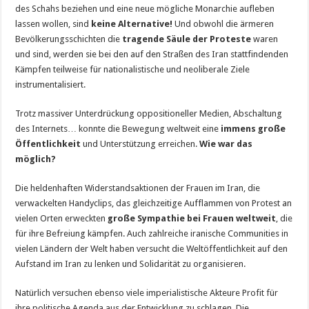
des Schahs beziehen und eine neue mögliche Monarchie aufleben
lassen wollen, sind
keine Alternative!
Und obwohl die ärmeren
Bevölkerungsschichten die
tragende Säule der Proteste
waren
und sind, werden sie bei den auf den Straßen des Iran stattfindenden
Kämpfen teilweise für nationalistische und neoliberale Ziele
instrumentalisiert.
Trotz massiver Unterdrückung oppositioneller Medien, Abschaltung
des Internets… konnte die Bewegung weltweit eine
immens große
Öffentlichkeit
und Unterstützung erreichen.
Wie war das
möglich?
Die heldenhaften Widerstandsaktionen der Frauen im Iran, die
verwackelten Handyclips, das gleichzeitige Aufflammen von Protest an
vielen Orten erweckten
große Sympathie bei Frauen weltweit
, die
für ihre Befreiung kämpfen. Auch zahlreiche iranische Communities in
vielen Ländern der Welt haben versucht die Weltöffentlichkeit auf den
Aufstand im Iran zu lenken und Solidarität zu organisieren.
Natürlich versuchen ebenso viele imperialistische Akteure Profit für
ihre politische Agenda aus der Entwicklung zu schlagen. Die