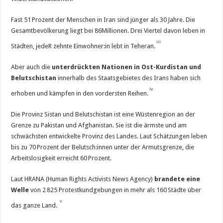
Fast 51 Prozent der Menschen in Iran sind jünger als 30 Jahre. Die
Gesamtbevölkerung liegt bei 86Millionen. Drei Viertel davon leben in
iii
Städten, jedeR zehnte Einwohner:in lebt in Teheran.
Aber auch die
unterdrückten Nationen in Ost-Kurdistan und
Belutschistan
innerhalb des Staatsgebietes des Irans haben sich
iv
erhoben und kämpfen in den vordersten Reihen.
Die Provinz Sistan und Belutschistan ist eine Wüstenregion an der
Grenze zu Pakistan und Afghanistan. Sie ist die ärmste und am
schwächsten entwickelte Provinz des Landes. Laut Schätzungen leben
bis zu 70 Prozent der Belutsch:innen unter der Armutsgrenze, die
Arbeitslosigkeit erreicht 60 Prozent.
Laut HRANA (Human Rights Activists News Agency)
brandete eine
Welle
von 2 825 Protestkundgebungen in mehr als 160 Städte über
v
das ganze Land.