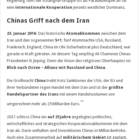
Regierung führt die Schanghai-Gruppe oft als Paradebeispiel an für
eine
internationale Kooperation
jenseits westlicher Dominanz.
Chinas Griff nach dem Iran
23. Januar 2016:
Das historische
Atomabkommen
zwischen dem
Iran und den sogenannten
5+1
, fünf Atommächte USA, Russland,
Frankreich, England, China im UN-Sicherheitsrat plus Deutschland, war
gerade in Kraft getreten. An diesem Tag empfing Ali Chamenei Chinas
Präsidenten Xi Jinping. Denn die Vision des religiösen Oberhauptes ist:
Blick nach Osten – Allianz mit Russland und China.
Die Großmacht
China
treibt trotz Sanktionen der USA, der EU und
ihrer Verbündeten regen Handel mit dem Iran und ist der
größte
Handelspartner des Irans
mit einem Handelsvolumen von
xv
umgerechnet mehr als 25 Milliarden Euro.
2021 schloss China ein
auf 25
Jahre
angelegtes politisches,
wirtschaftliches und strategisches Kooperationsabkommen mit dem
Iran ab. Darin enthalten sind Investitionen Chinas in Milliardenhöhe.
Auch eine Zusammenarbeit auf
militärischem Gebiet i
st geplant.