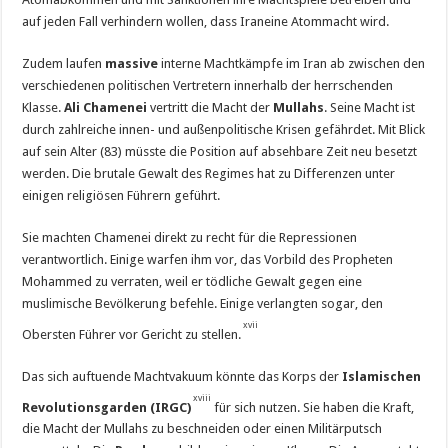
auf jeden Fall verhindern wollen, dass Iraneine Atommacht wird.
Zudem laufen
massive
interne Machtkämpfe im Iran ab zwischen den
verschiedenen politischen Vertretern innerhalb der herrschenden
Klasse.
Ali Chamenei
vertritt die Macht der
Mullahs
. Seine Macht ist
durch zahlreiche innen- und außenpolitische Krisen gefährdet. Mit Blick
auf sein Alter (83) müsste die Position auf absehbare Zeit neu besetzt
werden. Die brutale Gewalt des Regimes hat zu Differenzen unter
einigen religiösen Führern geführt.
Sie machten Chamenei direkt zu recht für die Repressionen
verantwortlich. Einige warfen ihm vor, das Vorbild des Propheten
Mohammed zu verraten, weil er tödliche Gewalt gegen eine
muslimische Bevölkerung befehle. Einige verlangten sogar, den
xvii
Obersten Führer vor Gericht zu stellen.
Das sich auftuende Machtvakuum könnte das Korps der
Islamischen
xviii
Revolutionsgarden (IRGC)
für sich nutzen. Sie haben die Kraft,
die Macht der Mullahs zu beschneiden oder einen Militärputsch