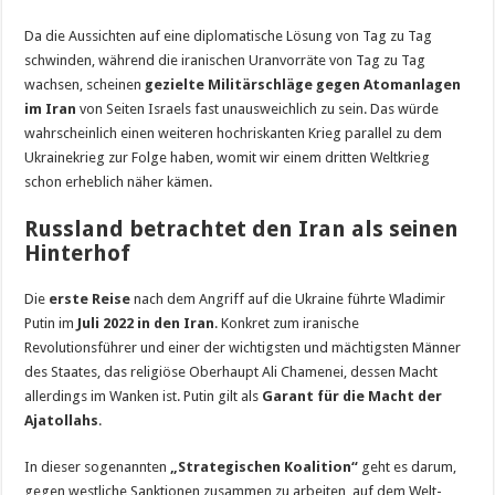
Da die Aussichten auf eine diplomatische Lösung von Tag zu Tag
schwinden, während die iranischen Uranvorräte von Tag zu Tag
wachsen, scheinen
gezielte Militärschläge gegen Atomanlagen
im Iran
von Seiten Israels fast unausweichlich zu sein. Das würde
wahrscheinlich einen weiteren hochriskanten Krieg parallel zu dem
Ukrainekrieg zur Folge haben, womit wir einem dritten Weltkrieg
schon erheblich näher kämen.
Russland betrachtet den Iran als seinen
Hinterhof
Die
erste Reise
nach dem Angriff auf die Ukraine führte Wladimir
Putin im
Juli 2022 in den Iran
. Konkret zum iranische
Revolutionsführer und einer der wichtigsten und mächtigsten Männer
des Staates, das religiöse Oberhaupt Ali Chamenei, dessen Macht
allerdings im Wanken ist. Putin gilt als
Garant für die Macht der
Ajatollahs
.
In dieser sogenannten
„Strategischen Koalition“
geht es darum,
gegen westliche Sanktionen zusammen zu arbeiten, auf dem Welt-