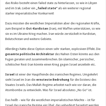
das Risiko besteht einen failed state zu hinterlassen, so wie in Libyen
und im Irak. Lieber ein
„failed state“
als ein weiterer regional
starker imperialistischer Konkurrent!
Dazu müssten die westlichen Imperialisten aber die regionalen Kräfte,
zum Beispiel in
Ost-Kurdistan
(Iran), mit Waffen unterstützen, so wie
sie es im Ukraine Krieg machen. Iran würde zerstückelt in Kurdistan,
Belutschistan und weitere Gebiete.
Allerdings hätte diese Option einen sehr starken, explosiven Effekt. Die
gesamte politische Architektur
des Nahen Osten könnte aus den
Fugen geraten und zusammenbrechen. Ein islamischer, persischer,
schiitischer Rest-Iran könnte einen Krieg gegen Israel anzetteln etc.
Israel
ist einer der Hauptfeinde des iranischen Regimes. Umgekehrt
sieht Israel im Iran die
ernsteste Bedrohung
für die Existenz des
Staates Israels. Das Mullah-Regime arbeitet nach wie vor daran, die
Atombombe zu entwickeln. Was für Israel absolutes „No Go“ ist.
Das heißt – wie für die westlichen imperialistischen Mächte – ist für
Israel das iranische Regime ein Übel, das unbedingt beseitigt werden