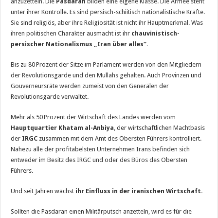
anzuzetteln. Die
Pasdaran
bilden eine eigene Klasse. Die Armee steht
unter ihrer Kontrolle. Es sind persisch-schiitisch nationalistische Kräfte.
Sie sind religiös, aber ihre Religiosität ist nicht ihr Hauptmerkmal. Was
ihren politischen Charakter ausmacht ist ihr
chauvinistisch-
persischer Nationalismus „Iran über alles“.
Bis zu 80 Prozent der Sitze im Parlament werden von den Mitgliedern
der Revolutionsgarde und den Mullahs gehalten. Auch Provinzen und
Gouverneursräte werden zumeist von den Generälen der
Revolutionsgarde verwaltet.
Mehr als 50 Prozent der Wirtschaft des Landes werden vom
Hauptquartier Khatam al-Anbiya
, der wirtschaftlichen Machtbasis
der
IRGC
zusammen mit dem Amt des Obersten Führers kontrolliert.
Nahezu alle der profitabelsten Unternehmen Irans befinden sich
entweder im Besitz des IRGC und oder des Büros des Obersten
Führers.
Und seit Jahren wächst
ihr Einfluss in der iranischen Wirtschaft.
Sollten die Pasdaran einen Militärputsch anzetteln, wird es für die