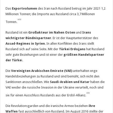
Das
Exportvolumen
des Iran nach Russland betrug im Jahr 2021 1,2
Millionen Tonnen; die Importe aus Russland circa 3,7 Millionen
xiii
Tonnen.
Russland ist ein
Großakteur im Nahen Osten
und
Irans
wichtigster Bündnispartner
. Er ist der Hauptunterstützer des
Assad-Regimes in Syrien
. In allen Konflikten des Irans stellt
Russland sich auf seine Seite. Mit der
Türkei Erdoğans
hat Russland
sehr gute Beziehungen und ist einer der
größten Handelspartner
der Türke
i.
Die
Vereinigten Arabischen Emirate (VAE)
unterhalten enge
Handelsbeziehungen zu Russland und sind bemüht, sich nicht den
Sanktionen anzuschließen. Wie
Saudi-Arabien und Katar
haben die
VAE weder die russische Invasion in der Ukraine verurteilt, noch sind
xiv
sie für einen Ausschluss Russlands aus der Erdöl-Allianz.
Die Revolutionsgarden und die iranische Armee beziehen
ihre
Waffen
fast ausschließlich von Russland. Im August 2016 stellte der