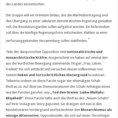
des Landes einzumischen.
Die Gruppe will ein Gremium bilden, das die Machtübertragung und
den Übergang zu einer säkularen demokratischen Regierung gestalten
soll. Die Revolutionsgarden sollen aufgelöst werden. Ein Referendum
soll über die künftige Regierungsform entscheiden, Wahlen zu einer
xi
verfassunggebenden Versammlung sollen stattfinden.
Teile der diasporischen Opposition sind
nationalistische und
monarchistische Kräfte
. Ausgerechnet sie haben auf einmal den
aus der kurdischen Bewegung stammende Slogan „Frau, Leben,
Freiheit“ für sich entdeckt und versuchen diesen vollkommen von
seinem
linken und fortschrittlichen Hintergrund
loszulösen.
Teilweise ordnen sie diese Parole sogar der ehemaligen Schah-
Ehefrau zu. Auf diversen Demonstrationen der Schah-Anhänger:innen
wurden Parolen gerufen, wie
„Tod den Dreien: Linke-Mullahs-
Mojahed!“
. Diese Parole hatte auch die Ehefrau des „Neuen Schahs“
auf ihrer Instagram-Story gepostet. Sie drängen sich nun in den
Revolutionären Vordergrund und bezeichnen den
Monarchismus als
einzige Alternative
. Oppositionelle, die sich auf einen Thronfolger