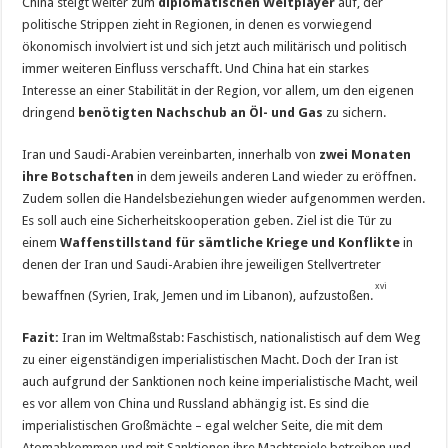
China steigt weiter zum
diplomatischen Weltplayer
auf, der
politische Strippen zieht in Regionen, in denen es vorwiegend
ökonomisch involviert ist und sich jetzt auch militärisch und politisch
immer weiteren Einfluss verschafft. Und China hat ein starkes
Interesse an einer Stabilität in der Region, vor allem, um den eigenen
dringend
benötigten Nachschub an Öl- und Gas
zu sichern.
Iran und Saudi-Arabien vereinbarten, innerhalb von
zwei Monaten
ihre Botschaften
in dem jeweils anderen Land wieder zu eröffnen.
Zudem sollen die Handelsbeziehungen wieder aufgenommen werden.
Es soll auch eine Sicherheitskooperation geben. Ziel ist die Tür zu
einem
Waffenstillstand für sämtliche Kriege und Konflikte
in
denen der Iran und Saudi-Arabien ihre jeweiligen Stellvertreter
xvi
bewaffnen (Syrien, Irak, Jemen und im Libanon), aufzustoßen.
Fazit:
Iran im Weltmaßstab: Faschistisch, nationalistisch auf dem Weg
zu einer eigenständigen imperialistischen Macht. Doch der Iran ist
auch aufgrund der Sanktionen noch keine imperialistische Macht, weil
es vor allem von China und Russland abhängig ist. Es sind die
imperialistischen Großmächte – egal welcher Seite, die mit dem
Atomabkommen und mit Sanktionen ihre Machtspiele betreiben und