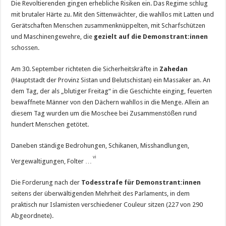
Die Revoltierenden gingen erhebliche Risiken ein. Das Regime schlug
mit brutaler Härte zu. Mit den Sittenwächter, die wahllos mit Latten und
Gerätschaften Menschen zusammenknüppelten, mit Scharfschützen
und Maschinengewehre, die
gezielt auf die Demonstrant:innen
schossen.
Am 30.
September richteten die Sicherheitskräfte in
Zahedan
(Hauptstadt der Provinz Sistan und Belutschistan) ein Massaker an. An
dem Tag, der als „blutiger Freitag“ in die Geschichte einging, feuerten
bewaffnete Männer von den Dächern wahllos in die Menge. Allein an
diesem Tag wurden um die Moschee bei Zusammenstößen rund
hundert Menschen getötet.
Daneben ständige Bedrohungen, Schikanen, Misshandlungen,
vi
Vergewaltigungen, Folter …
Die Forderung nach der
Todesstrafe für Demon­strant:­innen
seitens der überwältigenden Mehrheit des Parlaments, in dem
praktisch nur Islamisten verschiedener Couleur sitzen (227 von 290
Abgeordnete).