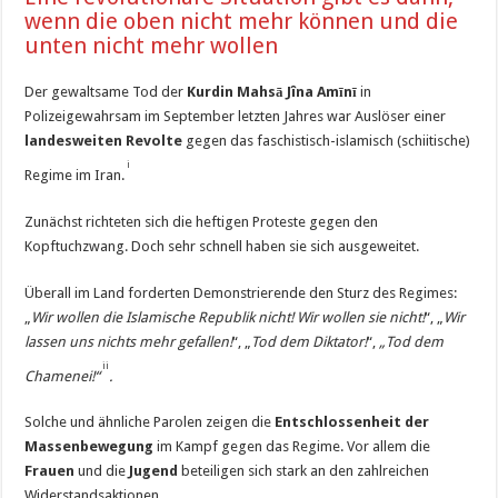
wenn die oben nicht mehr können und die
unten nicht mehr wollen
Der gewaltsame Tod der
Kurdin Mahsā Jîna Amīnī
in
Polizeigewahrsam im September letzten Jahres war Auslöser einer
landesweiten Revolte
gegen das faschistisch-islamisch (schiitische)
i
Regime im Iran.
Zunächst richteten sich die heftigen Proteste gegen den
Kopftuchzwang. Doch sehr schnell haben sie sich ausgeweitet.
Überall im Land forderten Demonstrierende den Sturz des Regimes:
„
Wir wollen die Islamische Republik nicht! Wir wollen sie nicht!
“, „
Wir
lassen uns nichts mehr gefallen!
“, „
Tod dem Diktator!
“,
„Tod dem
ii
Chamenei!“
.
Solche und ähnliche Parolen zeigen die
Entschlossenheit der
Massenbewegung
im Kampf gegen das Regime. Vor allem die
Frauen
und die
Jugend
beteiligen sich stark an den zahlreichen
Widerstandsaktionen.