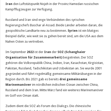
Iran
den Luftstützpunkt Nojeh in der Provinz Hamedan russischen
Kampfflugzeugen zur Verfügung.
Russland und Iran sind enge Verbündeten des syrischen
Regierungschefs Baschar al-Assad. Beide Länder arbeiten daran, die
geopolitische Landkarte neu zu bestimmen.
Syrien
ist ein blutiges
Beispiel dafür, wie weit sie zu gehen bereit sind, um die USA aus dem
Nahen Osten zu vertreiben.
Im September
2022
ist der
Iran
der
SOZ (Schanghaier
Organisation für Zusammenarbeit)
beigetreten. Der SOZ
gehören die Volksrepublik China, Indien, Iran, Kasachstan, Kirgisistan,
Pakistan, Russland, Tadschikistan und Usbekistan an. Sie wurde 2001
gegründet und führt regelmäßig gemeinsame Militärübungen in der
Region durch. Bis 2021 gab es bereits
drei gemeinsame
Marinemanöver
im nördlichen indischen Ozean zwischen China,
Russland und dem Iran. Mitte März fand ein weiteres Marinemanöver
im Golf von Oman statt.
Zudem dient die SOZ als Forum des Dialogs. Die chinesische