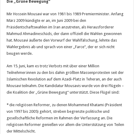
Die „Grüne Bewegung“
Mir Hossein Mousavi war von 1981 bis 1989 Premierminister. Anfang
März 2009 kündigte er an, im Juni 2009 bei den
Präsidentschaftswahlen im Iran anzutreten, als Herausforderer
Mahmud Ahmadineschāds, der dann offiziell die Wahlen gewonnen
hat. Mousavi äußerte den Vorwurf der Wahlfälschung, lehnte das
Wahlergebnis ab und sprach von einer „Farce“, der er sich nicht
beugen werde.
Am 15. Juni, kam es trotz Verbots mit über einer Million
Teilnehmer:innen zu den bis dahin größten Massenprotesten seit der
Islamischen Revolution auf dem Azadi-Platz in Teheran, an der auch
Mousavi teilnahm. Die Kandidatur Mousavis wurde von drei Flügeln –
die Koalition der „Grüne Bewegung“ unterstützt. Diese Flügel sind:
* die religiösen Reformer, zu denen Mohammed Khatami (Präsident
von 1997 bis 2005) gehört, streben begrenzte politische und
gesellschaftliche Reformen im Rahmen der Verfassung an. Die
religiösen Reformer genießen vor allem die Unterstützung von Teilen
der Mittelschicht.