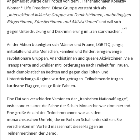
Angemeldet wurde der Protest von dem „Transnationalen Kollektiv
Women*_Life_Freedom“. Diese Gruppe versteht sich als
„
intersektional-inklusive Gruppe von Feminist*innen, unabhängigen
Bürger*innen, Künstler*­innen und Aktivist*­innen
“ und will sich
xxii
gegen Unterdrückung und Diskriminierung im Iran starkmachen.
An der Aktion beteiligten sich Männer und Frauen, LGBTIQ, junge,
mittelalte und alte Menschen, Familien und Kinder, einige wenige
revolutionäre Gruppen, Anarchist:innen und queere Aktivist:innen. Viele
Transparente und Schilder mit Forderungen nach Freiheit für Frauen,
nach demokratischen Rechten und gegen das Folter- und
Unterdrückungs-Regime wurden getragen. Teilnehmende trugen
kurdische Flaggen, einige Rote Fahnen.
Eine Flut von verschieden Versionen der „iranischen Nationalflagge“,
insbesondere aber die Fahne der Schah-Monarchie war dominierend.
Eine große Anzahl der Teilnehmer:innen war aus dem
monarchistischen Umfeld, die im Exil den Schah unterstützen. Sie
verschenkten im Vorfeld massenhaft diese Flaggen an
Teilnehmer:innen der Demo.