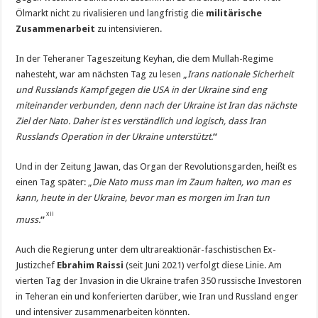
Ölmarkt nicht zu rivalisieren und langfristig die
militärische
Zusammenarbeit
zu intensivieren.
In der Teheraner Tageszeitung Keyhan, die dem Mullah-Regime
nahesteht, war am nächsten Tag zu lesen „
Irans nationale Sicherheit
und Russlands Kampf gegen die USA in der Ukraine sind eng
miteinander verbunden, denn nach der Ukraine ist
Iran das nächste
Ziel der Nato
. Daher ist es verständlich und logisch, dass Iran
Russlands Operation in der Ukraine unterstützt.
“
Und in der Zeitung Jawan, das Organ der Revolutionsgarden, heißt es
einen Tag später: „
Die Nato muss man im Zaum halten, wo man es
kann, heute in der Ukraine, bevor man es morgen im Iran tun
xii
muss.
“
Auch die Regierung unter dem ultrareaktionär-faschistischen Ex-
Justizchef
Ebrahim Raissi
(seit Juni 2021) verfolgt diese Linie. Am
vierten Tag der Invasion in die Ukraine trafen 350 russische Investoren
in Teheran ein und konferierten darüber, wie Iran und Russland enger
und intensiver zusammenarbeiten könnten.