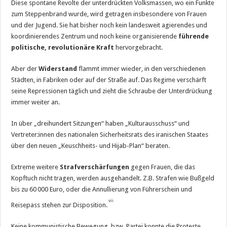
Diese spontane Revolte der unterdrückten Volksmassen, wo ein Funkte
zum Steppenbrand wurde, wird getragen insbesondere von Frauen
und der Jugend. Sie hat bisher noch kein landesweit agierendes und
koordinierendes Zentrum und noch keine organisierende
führende
politische, revolutionäre Kraft
hervorgebracht.
Aber der
Widerstand
flammt immer wieder, in den verschiedenen
Städten, in Fabriken oder auf der Straße auf. Das Regime verschärft
seine Repressionen täglich und zieht die Schraube der Unterdrückung
immer weiter an.
In über „dreihundert Sitzungen“ haben „Kulturausschuss“ und
Vertreter:innen des nationalen Sicherheitsrats des iranischen Staates
über den neuen „Keuschheits- und Hijab-Plan“ beraten.
Extreme weitere
Strafverschärfungen
gegen Frauen, die das
Kopftuch nicht tragen, werden ausgehandelt. Z.B. Strafen wie Bußgeld
bis zu 60 000 Euro, oder die Annullierung von Führerschein und
vii
Reisepass stehen zur Disposition.
Keine kommunistische Bewegung, bzw. Partei konnte die Proteste