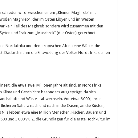
erschieden wird zwischen einem „Kleinen Maghreb“ mit
Großen Maghreb“, der im Osten Libyen und im Westen
d war kein Teil des Maghreb sondern wird zusammen mit den
, Syrien und Irak zum „Maschrek“ (der Osten) gerechnet.
hen Nordafrika und dem tropischen Afrika eine Wüste, die
ist. Dadurch nahm die Entwicklung der Völker Nordafrikas einen
inzeit, die etwa zwei Millionen Jahre alt sind. In Nordafrika
 Klima und Geschichte besonders ausgeprägt, da sich
andschaft und Wüste – abwechseln. Vor etwa 6 000 Jahren
licheren Sahara nach und nach in die Oasen, an die Küsten,
es Nils lebten etwa eine Million Menschen, Fischer, Bauern und
500 und 3 000 v.u.Z. die Grundlagen für die erste Hochkultur im