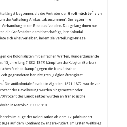
2
tte längst begonnen, als die Vertreter der
Großmächte
sich
m die Aufteilung Afrikas „abzustimmen“. Sie legten ihre
 Verhandlungen die Beute aufzuteilen. Das gelang ihnen nur
ren die Großmächte damit beschäftigt, ihre Kolonial-
ete sich einzuverleiben, indem sie Verteilungs-Kriege
 gegen die Kolonialisten mit einfachen Waffen, Hunderttausende
: 15 Jahre lang (1832-1847) kämpften die Kabylen (Berber)
ischen Freiheitskampf gegen die französischen
r Zeit gegründeten berüchtigten „Légion étrangère“
3
n.
Die antikoloniale Revolte in Algerien, 1871-1872, wurde von
 Prozent der Bevölkerung wurden hingemetzelt oder
70 Prozent des Landbesitzes wurden an französische
Kabylen in Marokko 1909-1910…
bereits im Zuge der Kolonisation ab dem 17. Jahrhundert
dzüge auf dem Kontinent zwangsrekrutiert. Im Ersten Weltkrieg