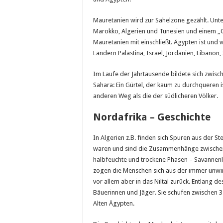
Mauretanien wird zur Sahelzone gezählt. Unt
Marokko, Algerien und Tunesien und einem „
Mauretanien mit einschließt. Ägypten ist un
Ländern Palästina, Israel, Jordanien, Libanon
Im Laufe der Jahrtausende bildete sich zwisc
Sahara: Ein Gürtel, der kaum zu durchqueren 
anderen Weg als die der südlicheren Völker.
Nordafrika – Geschichte
In Algerien z.B. finden sich Spuren aus der Ste
waren und sind die Zusammenhänge zwischen
halbfeuchte und trockene Phasen – Savannenl
zogen die Menschen sich aus der immer unwirt
vor allem aber in das Niltal zurück. Entlang d
Bäuerinnen und Jäger. Sie schufen zwischen 3 
Alten Ägypten.