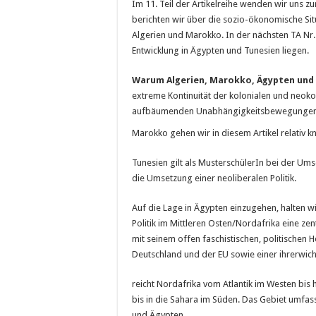
Im 11. Teil der Artikelreihe wenden wir uns zu
berichten wir über die sozio-ökonomische Sit
Algerien und Marokko. In der nächsten TA Nr.
Entwicklung in Ägypten und Tunesien liegen.
Warum Algerien, Marokko, Ägypten und
extreme Kontinuität der kolonialen und neok
aufbäumenden Unabhängigkeitsbewegungen und
Marokko gehen wir in diesem Artikel relativ k
Tunesien gilt als MusterschülerIn bei der Ums
die Umsetzung einer neoliberalen Politik.
Auf die Lage in Ägypten einzugehen, halten wi
Politik im Mittleren Osten/Nordafrika eine ze
mit seinem offen faschistischen, politischen 
Deutschland und der EU sowie einer ihrerwich
reicht Nordafrika vom Atlantik im Westen bis
bis in die Sahara im Süden. Das Gebiet umfas
und Ägypten.