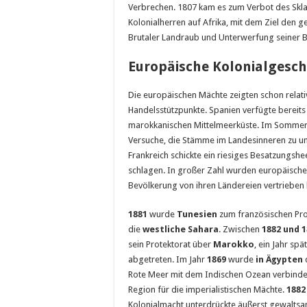
Verbrechen. 1807 kam es zum Verbot des Skla
Kolonialherren auf Afrika, mit dem Ziel den 
Brutaler Landraub und Unterwerfung seiner B
Europäische Kolonialgesch
Die europäischen Mächte zeigten schon relativ
Handelsstützpunkte. Spanien verfügte bereits 
marokkanischen Mittelmeerküste. Im Somme
Versuche, die Stämme im Landesinneren zu unt
Frankreich schickte ein riesiges Besatzungsh
schlagen. In großer Zahl wurden europäische 
Bevölkerung von ihren Ländereien vertrieben 
1881
wurde
Tunesien
zum französischen Prot
die
westliche Sahara
. Zwischen
1882 und 
sein Protektorat über
Marokko
, ein Jahr sp
abgetreten. Im Jahr
1869
wurde
in Ägypten
Rote Meer mit dem Indischen Ozean verbindet.
Region für die imperialistischen Mächte.
1882
Kolonialmacht unterdrückte äußerst gewaltsa