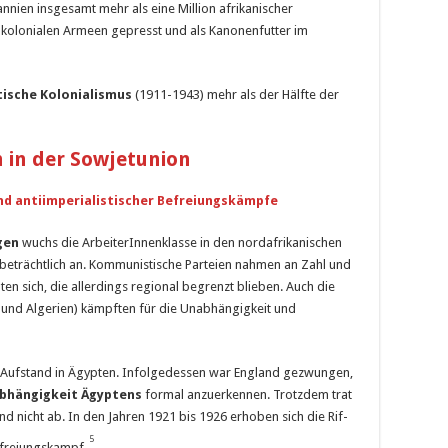
nnien insgesamt mehr als eine Million afrikanischer
 kolonialen Armeen gepresst und als Kanonenfutter im
stische Kolonialismus
(1911-1943) mehr als der Hälfte der
n in der Sowjetunion
d antiimperialistischer Befreiungskämpfe
gen
wuchs die ArbeiterInnenklasse in den nordafrikanischen
g beträchtlich an. Kommunistische Parteien nahmen an Zahl und
n sich, die allerdings regional begrenzt blieben. Auch die
 und Algerien) kämpften für die Unabhängigkeit und
her Aufstand in Ägypten. Infolgedessen war England gezwungen,
bhängigkeit Ägyptens
formal anzuerkennen. Trotzdem trat
nd nicht ab. In den Jahren 1921 bis 1926 erhoben sich die Rif-
5
efreiungskampf.