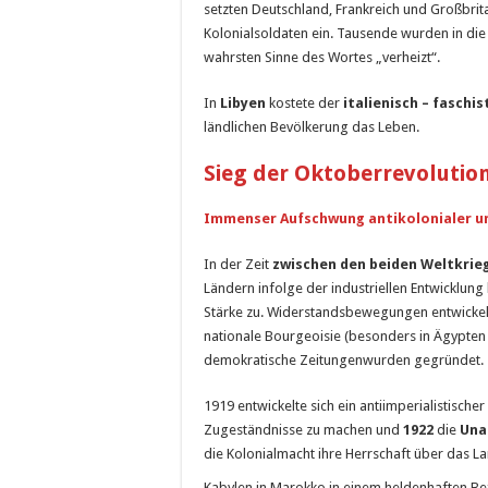
setzten Deutschland, Frankreich und Großbrita
Kolonialsoldaten ein. Tausende wurden in die
wahrsten Sinne des Wortes „verheizt“.
In
Libyen
kostete der
italienisch – faschi
ländlichen Bevölkerung das Leben.
Sieg der Oktoberrevolutio
Immenser Aufschwung antikolonialer un
In der Zeit
zwischen den beiden Weltkrie
Ländern infolge der industriellen Entwicklun
Stärke zu. Widerstandsbewegungen entwickelte
nationale Bourgeoisie (besonders in Ägypten
demokratische Zeitungenwurden gegründet.
1919 entwickelte sich ein antiimperialistisc
Zugeständnisse zu machen und
1922
die
Una
die Kolonialmacht ihre Herrschaft über das La
Kabylen in Marokko in einem heldenhaften B