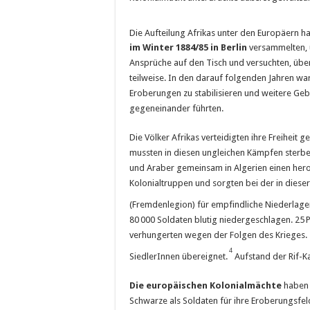
Die Aufteilung Afrikas unter den Europäern ha
im Winter 1884/85 in Berlin
versammelten, u
Ansprüche auf den Tisch und versuchten, über
teilweise. In den darauf folgenden Jahren wa
Eroberungen zu stabilisieren und weitere Gebi
gegeneinander führten.
Die Völker Afrikas verteidigten ihre Freiheit
mussten in diesen ungleichen Kämpfen sterben
und Araber gemeinsam in Algerien einen hero
Kolonialtruppen und sorgten bei der in diese
(Fremdenlegion) für empfindliche Niederlage
80 000 Soldaten blutig niedergeschlagen. 25
verhungerten wegen der Folgen des Krieges. 
4
SiedlerInnen übereignet.
Aufstand der Rif-
Die europäischen Kolonialmächte
haben 
Schwarze als Soldaten für ihre Eroberungsfel