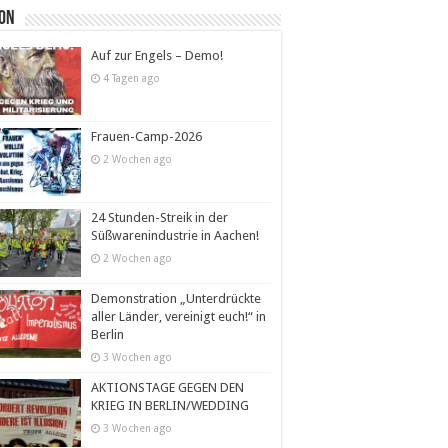
ion
Auf zur Engels – Demo!
4 Tagen ago
Frauen-Camp-2026
2 Wochen ago
24 Stunden-Streik in der
Süßwarenindustrie in Aachen!
2 Wochen ago
Demonstration „Unterdrückte
aller Länder, vereinigt euch!“ in
Berlin
3 Wochen ago
AKTIONSTAGE GEGEN DEN
KRIEG IN BERLIN/WEDDING
3 Wochen ago