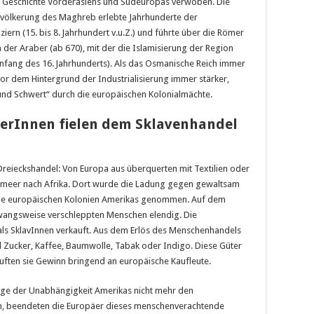
er Geschichte Vorderasiens und Südeuropas verwoben. Die
evölkerung des Maghreb erlebte Jahrhunderte der
ern (15. bis 8. Jahrhundert v.u.Z.) und führte über die Römer
on der Araber (ab 670), mit der die Islamisierung der Region
Anfang des 16. Jahrhunderts). Als das Osmanische Reich immer
or dem Hintergrund der Industrialisierung immer stärker,
und Schwert“ durch die europäischen Kolonialmächte.
nerInnen fielen dem Sklavenhandel
Dreieckshandel: Von Europa aus überquerten mit Textilien oder
lmeer nach Afrika. Dort wurde die Ladung gegen gewaltsam
die europäischen Kolonien Amerikas genommen. Auf dem
zwangsweise verschleppten Menschen elendig. Die
s Sklav­Innen verkauft. Aus dem Erlös des Menschenhandels
l Zucker, Kaffee, Baumwolle, Tabak oder Indigo. Diese Güter
auften sie Gewinn bringend an europäische Kaufleute.
olge der Unabhängigkeit Amerikas nicht mehr den
ch, beendeten die Europäer dieses menschenverachtende