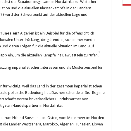
nächst der Situation insgesamt in Nordafrika zu. Weiterhin
uation und die aktuellen Klassenkämpfe in den Ländern
 79 wird der Schwerpunkt auf der aktuellen Lage und
 Tunesien?
Algerien ist ein Beispiel für die offensichtlich
olonialen Unterdrückung, die gärenden, sich immer wieder
 deren Folgen für die aktuelle Situation im Land. Auf
1
napp ein, um die aktuellen Kämpfe ins Bewusstsein zu rufen.
etzung imperialistischer Interessen und als Musterbeispiel für
r für wichtig, weil das Land in der gesamten imperialistischen
ntrale politische Bedeutung hat. Das herrschende al-Sisi-Regime
Herrschaftssystem ist verlässlicher Bündnispartner von
tigsten Handelspartner in Nordafrika.
 hin zum Nil und Suezkanal im Osten, vom Mittelmeer im Norden
st die Länder Westsahara, Marokko, Algerien, Tunesien, Libyen