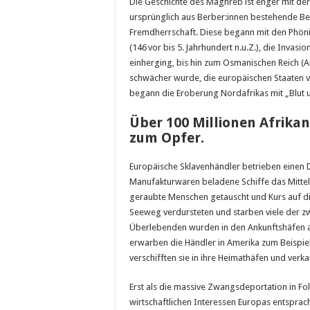
Die Geschichte des Maghreb ist enger mit d
ursprünglich aus Berber:innen bestehende B
Fremdherrschaft. Diese begann mit den Phönizi
(146 vor bis 5. Jahrhundert n.u.Z.), die Invasi
einherging, bis hin zum Osmanischen Reich (
schwächer wurde, die europäischen Staaten v
begann die Eroberung Nordafrikas mit „Blut 
Über 100 Millionen Afrika
zum Opfer.
Europäische Sklavenhändler betrieben einen 
Manufakturwaren beladene Schiffe das Mitte
geraubte Menschen getauscht und Kurs auf 
Seeweg verdursteten und starben viele der 
Überlebenden wurden in den Ankunftshäfen al
erwarben die Händler in Amerika zum Beispie
verschifften sie in ihre Heimathäfen und verk
Erst als die massive Zwangsdeportation in F
wirtschaftlichen Interessen Europas entspra