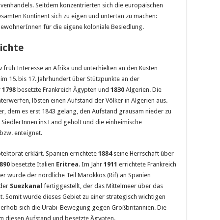
venhandels. Seitdem konzentrierten sich die europäischen
gesamten Kontinent sich zu eigen und untertan zu machen:
ewohnerInnen für die eigene koloniale Besiedlung.
ichte
 früh Interesse an Afrika und unterhielten an den Küsten
im 15. bis 17. Jahrhundert über Stützpunkte an der
r
1798
besetzte Frankreich Ägypten und
1830
Algerien. Die
erwerfen, lösten einen Aufstand der Völker in Algerien aus.
eer, dem es erst 1843 gelang, den Aufstand grausam nieder zu
Sied­lerInnen ins Land geholt und die einheimische
bzw. enteignet.
ektorat erklärt. Spanien errichtete
1884
seine Herrschaft über
1890
besetzte Italien
Eritrea
. Im Jahr
1911
errichtete Frankreich
äter wurde der nördliche Teil Marokkos (Rif) an Spanien
der
Suezkanal
fertiggestellt, der das Mittelmeer über das
 Somit wurde dieses Gebiet zu einer strategisch wichtigen
erhob sich die Urabi-Bewegung gegen Großbritannien. Die
m diesen Aufstand und besetzte Ägypten.