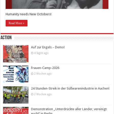
Humanity needs New Octobers!
Read More »
Action
Auf zur Engels – Demo!
4 Tagen ago
Frauen-Camp-2026
2 Wochen ago
24 Stunden-Streik in der Süßwarenindustrie in Aachen!
2 Wochen ago
Demonstration „Unterdrückte aller Länder, vereinigt
euch!“ in Berlin