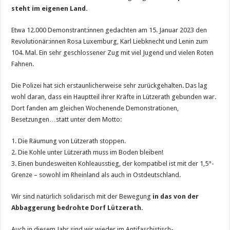
steht im eigenen Land.
Etwa 12.000 Demonstrant:innen gedachten am 15. Januar 2023 den
Revolutionär:innen Rosa Luxemburg, Karl Liebknecht und Lenin zum
104. Mal. Ein sehr geschlossener Zug mit viel Jugend und vielen Roten
Fahnen.
Die Polizei hat sich erstaunlicherweise sehr zurückgehalten. Das lag
wohl daran, dass ein Hauptteil ihrer Kräfte in Lützerath gebunden war.
Dort fanden am gleichen Wochenende Demonstrationen,
Besetzungen…statt unter dem Motto:
1. Die Räumung von Lützerath stoppen.
2. Die Kohle unter Lützerath muss im Boden bleiben!
3. Einen bundesweiten Kohleausstieg, der kompatibel ist mit der 1,5°-
Grenze – sowohl im Rheinland als auch in Ostdeutschland.
Wir sind natürlich solidarisch mit der Bewegung
in das von der
Abbaggerung bedrohte Dorf Lützerath.
Auch in diesem Jahr sind wir wieder im Antifaschistisch-