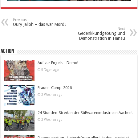
Previous
Oury Jalloh – das war Mord!
Next
Gedenkkundgebung und
Demonstration in Hanau
Action
Auf zur Engels – Demo!
5 Tagen ago
Frauen-Camp-2026
2 Wochen ago
24 Stunden-Streik in der Süßwarenindustrie in Aachen!
2 Wochen ago
Demonstration „Unterdrückte aller Länder, vereinigt