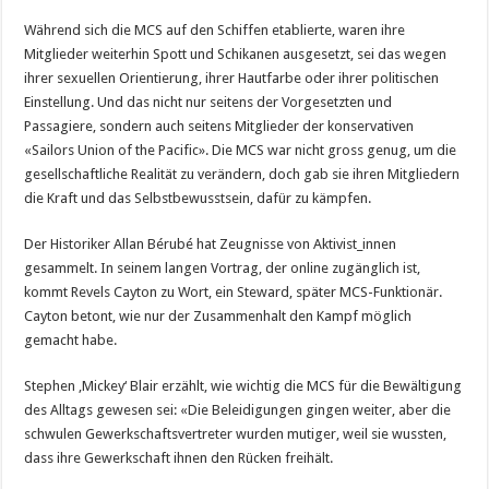
Während sich die MCS auf den Schiffen etablierte, waren ihre
Mitglieder weiterhin Spott und Schikanen ausgesetzt, sei das wegen
ihrer sexuellen Orientierung, ihrer Hautfarbe oder ihrer politischen
Einstellung. Und das nicht nur seitens der Vorgesetzten und
Passagiere, sondern auch seitens Mitglieder der konservativen
«Sailors Union of the Pacific». Die MCS war nicht gross genug, um die
gesellschaftliche Realität zu verändern, doch gab sie ihren Mitgliedern
die Kraft und das Selbstbewusstsein, dafür zu kämpfen.
Der Historiker Allan Bérubé hat Zeugnisse von Aktivist_innen
gesammelt. In seinem langen Vortrag, der online zugänglich ist,
kommt Revels Cayton zu Wort, ein Steward, später MCS-Funktionär.
Cayton betont, wie nur der Zusammenhalt den Kampf möglich
gemacht habe.
Stephen ‚Mickey‘ Blair erzählt, wie wichtig die MCS für die Bewältigung
des Alltags gewesen sei: «Die Beleidigungen gingen weiter, aber die
schwulen Ge­­werkschaftsvertreter wurden mutiger, weil sie wussten,
dass ihre Gewerkschaft ihnen den Rücken freihält.