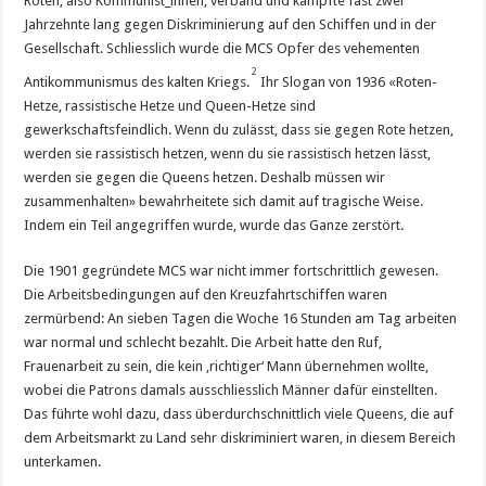
Roten, also Kommunist_innen, verband und kämpfte fast zwei
Jahrzehnte lang gegen Diskriminierung auf den Schiffen und in der
Gesellschaft. Schliesslich wurde die MCS Opfer des vehementen
2
Antikommunismus des kalten Kriegs.
Ihr Slogan von 1936 «Roten-
Hetze, rassistische Hetze und Queen-Hetze sind
gewerkschaftsfeindlich. Wenn du zulässt, dass sie gegen Rote hetzen,
werden sie rassistisch hetzen, wenn du sie rassistisch hetzen lässt,
werden sie gegen die Queens hetzen. Deshalb müssen wir
zusammenhalten» bewahrheitete sich damit auf tragische Weise.
Indem ein Teil angegriffen wurde, wurde das Ganze zerstört.
Die 1901 gegründete MCS war nicht immer fortschrittlich gewesen.
Die Arbeitsbedingungen auf den Kreuzfahrtschiffen waren
zermürbend: An sieben Tagen die Woche 16 Stunden am Tag arbeiten
war normal und schlecht bezahlt. Die Arbeit hatte den Ruf,
Frauenarbeit zu sein, die kein ‚richtiger‘ Mann übernehmen wollte,
wobei die Patrons damals ausschliesslich Männer dafür einstellten.
Das führte wohl dazu, dass überdurchschnittlich viele Queens, die auf
dem Arbeitsmarkt zu Land sehr diskriminiert waren, in diesem Bereich
unterkamen.