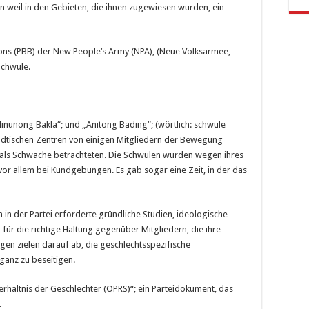
rn weil in den Gebieten, die ihnen zugewiesen wurden, ein
lons (PBB) der New People‘s Army (NPA), (Neue Volksarmee,
Schwule.
„Ninunong Bakla“; und „Anitong Bading“; (wörtlich: schwule
tädtischen Zentren von einigen Mitgliedern der Bewegung
 als Schwäche betrachteten. Die Schwulen wurden wegen ihres
 vor allem bei Kundgebungen. Es gab sogar eine Zeit, in der das
n der Partei erforderte gründliche Studien, ideologische
für die richtige Haltung gegenüber Mitgliedern, die ihre
en zielen darauf ab, die geschlechtsspezifische
ganz zu beseitigen.
rhältnis der Geschlechter (OPRS)“; ein Parteidokument, das
.