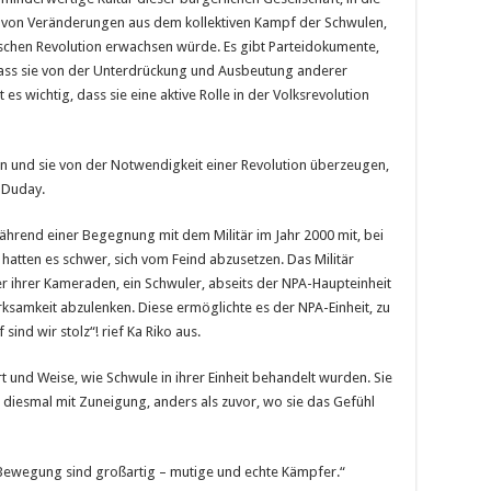
g von Veränderungen aus dem kollektiven Kampf der Schwulen,
schen Revolution erwachsen würde. Es gibt Parteidokumente,
dass sie von der Unterdrückung und Ausbeutung anderer
 es wichtig, dass sie eine aktive Rolle in der Volksrevolution
n und sie von der Notwendigkeit einer Revolution überzeugen,
a Duday.
während einer Begegnung mit dem Militär im Jahr 2000 mit, bei
 hatten es schwer, sich vom Feind abzusetzen. Das Militär
ner ihrer Kameraden, ein Schwuler, abseits der NPA-Haupteinheit
ksamkeit abzulenken. Diese ermöglichte es der NPA-Einheit, zu
ind wir stolz“! rief Ka Riko aus.
rt und Weise, wie Schwule in ihrer Einheit behandelt wurden. Sie
 diesmal mit Zuneigung, anders als zuvor, wo sie das Gefühl
r Bewegung sind großartig – mutige und echte Kämpfer.“