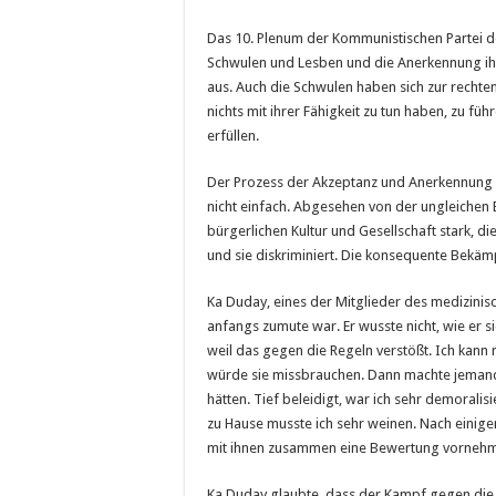
Das 10. Plenum der Kommunistischen Partei de
Schwulen und Lesben und die Anerkennung ih
aus. Auch die Schwulen haben sich zur rechten
nichts mit ihrer Fähigkeit zu tun haben, zu fü
erfüllen.
Der Prozess der Akzeptanz und Anerkennung d
nicht einfach. Abgesehen von der ungleichen E
bürgerlichen Kultur und Gesellschaft stark, d
und sie diskriminiert. Die konsequente Bekämp
Ka Duday, eines der Mitglieder des medizinisc
anfangs zumute war. Er wusste nicht, wie er s
weil das gegen die Regeln verstößt. Ich kann 
würde sie missbrauchen. Dann machte jemand 
hätten. Tief beleidigt, war ich sehr demoral
zu Hause musste ich sehr weinen. Nach einige
mit ihnen zusammen eine Bewertung vornehm
Ka Duday glaubte, dass der Kampf gegen die m