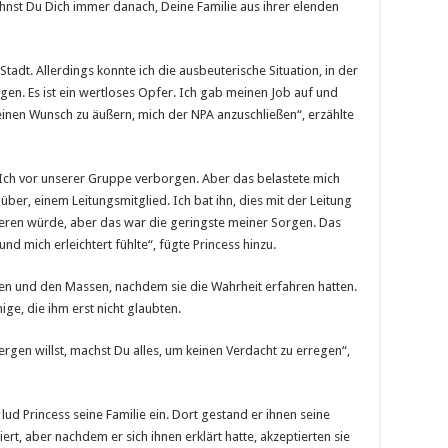
hnst Du Dich immer danach, Deine Familie aus ihrer elenden
Stadt. Allerdings konnte ich die ausbeuterische Situation, in der
ragen. Es ist ein wertloses Opfer. Ich gab meinen Job auf und
inen Wunsch zu äußern, mich der NPA anzuschließen“, erzählte
 Ich vor unserer Gruppe verborgen. Aber das belastete mich
er, einem Leitungsmitglied. Ich bat ihn, dies mit der Leitung
gieren würde, aber das war die geringste meiner Sorgen. Das
nd mich erleichtert fühlte“, fügte Princess hinzu.
en und den Massen, nachdem sie die Wahrheit erfahren hatten.
ige, die ihm erst nicht glaubten.
rgen willst, machst Du alles, um keinen Verdacht zu erregen“,
 lud Princess seine Familie ein. Dort gestand er ihnen seine
iert, aber nachdem er sich ihnen erklärt hatte, akzeptierten sie