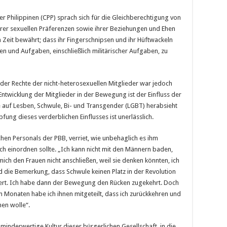
r Philippinen (CPP) sprach sich für die Gleichberechtigung von
rer sexuellen Präferenzen sowie ihrer Beziehungen und Ehen
 Zeit bewährt; dass ihr Fingerschnipsen und ihr Hüftwackeln
hren und Aufgaben, einschließlich militärischer Aufgaben, zu
er Rechte der nicht-heterosexuellen Mitglieder war jedoch
ntwicklung der Mitglieder in der Bewegung ist der Einfluss der
ie auf Lesben, Schwule, Bi- und Transgender (LGBT) herabsieht
fung dieses verderblichen Einflusses ist unerlässlich.
hen Personals der PBB, verriet, wie unbehaglich es ihm
ich einordnen sollte. „Ich kann nicht mit den Männern baden,
mich den Frauen nicht anschließen, weil sie denken könnten, ich
die Bemerkung, dass Schwule keinen Platz in der Revolution
isiert. Ich habe dann der Bewegung den Rücken zugekehrt. Doch
n Monaten habe ich ihnen mitgeteilt, dass ich zurückkehren und
en wolle“.
inderwertige Kultur dieser bürgerlichen Gesellschaft, in die