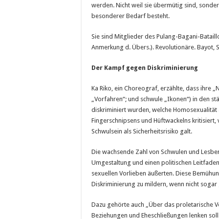
werden. Nicht weil sie übermütig sind, sonde
besonderer Bedarf besteht.
Sie sind Mitglieder des Pulang-Bagani-Batail
Anmerkung d. Übers.). Revolutionäre. Bayot, 
Der Kampf gegen Diskriminierung
Ka Riko, ein Choreograf, erzählte, dass ihre 
„Vorfahren“; und schwule „Ikonen“) in den s
diskriminiert wurden, welche Homosexualität
Fingerschnipsens und Hüftwackelns kritisiert,
Schwulsein als Sicherheitsrisiko galt.
Die wachsende Zahl von Schwulen und Lesben i
Umgestaltung und einen politischen Leitfaden 
sexuellen Vorlieben äußerten. Diese Bemühung
Diskriminierung zu mildern, wenn nicht sogar 
Dazu gehörte auch „Über das proletarische Ve
Beziehungen und Eheschließungen lenken soll