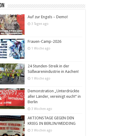
ion
Auf zur Engels – Demo!
3 Tagen ago
Frauen-Camp-2026
1 Woche ago
24 Stunden-Streik in der
Süßwarenindustrie in Aachen!
1 Woche ago
Demonstration „Unterdrückte
aller Länder, vereinigt euch!“ in
Berlin
3 Wochen ago
AKTIONSTAGE GEGEN DEN
KRIEG IN BERLIN/WEDDING
3 Wochen ago