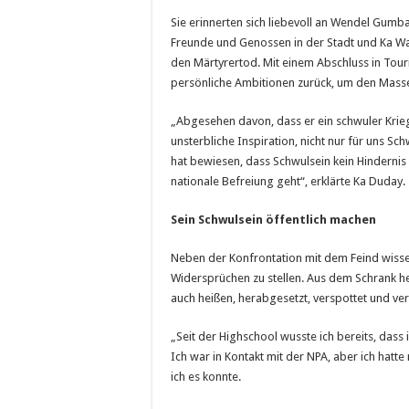
Sie erinnerten sich liebevoll an Wendel Gumba
Freunde und Genossen in der Stadt und Ka Wa
den Märtyrertod. Mit einem Abschluss in Touri
persönliche Ambitionen zurück, um den Masse
„Abgesehen davon, dass er ein schwuler Krieg
unsterbliche Inspiration, nicht nur für uns S
hat bewiesen, dass Schwulsein kein Hindernis
nationale Befreiung geht“, erklärte Ka Duday.
Sein Schwulsein öffentlich machen
Neben der Konfrontation mit dem Feind wissen
Widersprüchen zu stellen. Aus dem Schrank h
auch heißen, herabgesetzt, verspottet und ve
„Seit der Highschool wusste ich bereits, dass 
Ich war in Kontakt mit der NPA, aber ich hatte 
ich es konnte.