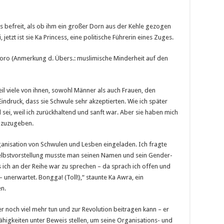
s befreit, als ob ihm ein großer Dorn aus der Kehle gezogen
jetzt ist sie Ka Princess, eine politische Führerin eines Zuges.
Moro (Anmerkung d. Übers.: muslimische Minderheit auf den
il viele von ihnen, sowohl Männer als auch Frauen, den
indruck, dass sie Schwule sehr akzeptierten. Wie ich später
l sei, weil ich zurückhaltend und sanft war. Aber sie haben mich
 zuzugeben.
anisation von Schwulen und Lesben eingeladen. Ich fragte
elbstvorstellung musste man seinen Namen und sein Gender-
s ich an der Reihe war zu sprechen – da sprach ich offen und
unerwartet. Bongga! (Toll!),“ staunte Ka Awra, ein
en.
r noch viel mehr tun und zur Revolution beitragen kann – er
Fähigkeiten unter Beweis stellen, um seine Organisations- und