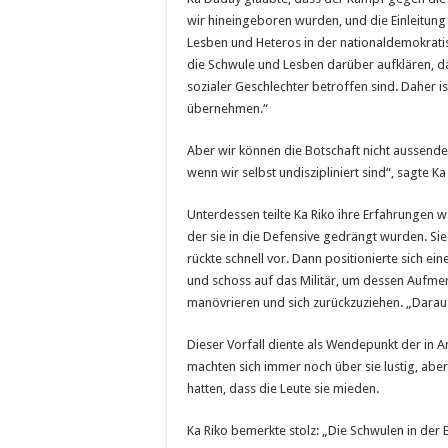
wir hineingeboren wurden, und die Einleitun
Lesben und Heteros in der nationaldemokrati
die Schwule und Lesben darüber aufklären, 
sozialer Geschlechter betroffen sind. Daher ist
übernehmen.“
Aber wir können die Botschaft nicht aussende
wenn wir selbst undiszipliniert sind“, sagte K
Unterdessen teilte Ka Riko ihre Erfahrungen 
der sie in die Defensive gedrängt wurden. Sie
rückte schnell vor. Dann positionierte sich ei
und schoss auf das Militär, um dessen Aufmer
manövrieren und sich zurückzuziehen. „Darauf s
Dieser Vorfall diente als Wendepunkt der in A
machten sich immer noch über sie lustig, aber
hatten, dass die Leute sie mieden.
Ka Riko bemerkte stolz: „Die Schwulen in de