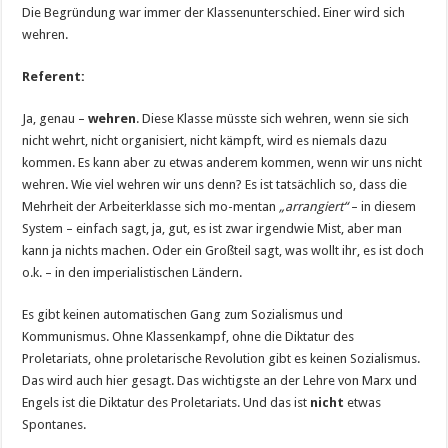
Die Begründung war immer der Klassenunterschied. Einer wird sich
wehren.
Referent:
Ja, genau –
wehren
. Diese Klasse müsste sich wehren, wenn sie sich
nicht wehrt, nicht organisiert, nicht kämpft, wird es niemals dazu
kommen. Es kann aber zu etwas anderem kommen, wenn wir uns nicht
wehren. Wie viel wehren wir uns denn? Es ist tatsächlich so, dass die
Mehrheit der Arbeiterklasse sich mo-mentan
„arrangiert“
– in diesem
System – einfach sagt, ja, gut, es ist zwar irgendwie Mist, aber man
kann ja nichts machen. Oder ein Großteil sagt, was wollt ihr, es ist doch
o.k. – in den imperialistischen Ländern.
Es gibt keinen automatischen Gang zum Sozialismus und
Kommunismus. Ohne Klassenkampf, ohne die Diktatur des
Proletariats, ohne proletarische Revolution gibt es keinen Sozialismus.
Das wird auch hier gesagt. Das wichtigste an der Lehre von Marx und
Engels ist die Diktatur des Proletariats. Und das ist
nicht
etwas
Spontanes.