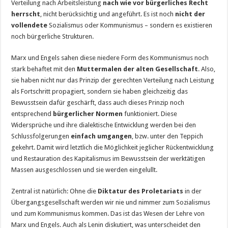
Verteilung nach Arbeitsleistung
nach wie vor bürgerliches Recht
herrscht
, nicht berücksichtig und angeführt. Es ist noch
nicht der
vollendete
Sozialismus oder Kommunismus – sondern es existieren
noch bürgerliche Strukturen.
Marx und Engels sahen diese niedere Form des Kommunismus noch
stark behaftet mit den
Muttermalen der alten Gesellschaft
. Also,
sie haben nicht nur das Prinzip der gerechten Verteilung nach Leistung
als Fortschritt propagiert, sondern sie haben gleichzeitig das
Bewusstsein dafür geschärft, dass auch dieses Prinzip noch
entsprechend
bürgerlicher Normen
funktioniert. Diese
Widersprüche und ihre dialektische Entwicklung werden bei den
Schlussfolgerungen
einfach umgangen
, bzw. unter den Teppich
gekehrt. Damit wird letztlich die Möglichkeit jeglicher Rückentwicklung
und Restauration des Kapitalismus im Bewusstsein der werktätigen
Massen ausgeschlossen und sie werden eingelullt.
Zentral ist natürlich: Ohne die
Diktatur des Proletariats
in der
Übergangsgesellschaft werden wir nie und nimmer zum Sozialismus
und zum Kommunismus kommen. Das ist das Wesen der Lehre von
Marx und Engels. Auch als Lenin diskutiert, was unterscheidet den