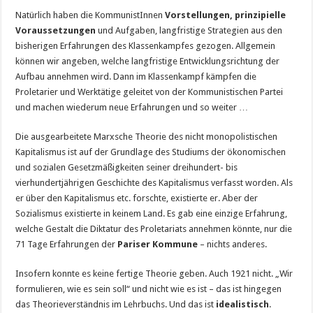
Natürlich haben die KommunistInnen
Vorstellungen, prinzipielle
Voraussetzungen
und Aufgaben, langfristige Strategien aus den
bisherigen Erfahrungen des Klassenkampfes gezogen. Allgemein
können wir angeben, welche langfristige Entwicklungsrichtung der
Aufbau annehmen wird. Dann im Klassenkampf kämpfen die
Proletarier und Werktätige geleitet von der Kommunistischen Partei
und machen wiederum neue Erfahrungen und so weiter …
Die ausgearbeitete Marxsche Theorie des nicht monopolistischen
Kapitalismus ist auf der Grundlage des Studiums der ökonomischen
und sozialen Gesetzmäßigkeiten seiner dreihundert- bis
vierhundertjährigen Geschichte des Kapitalismus verfasst worden. Als
er über den Kapitalismus etc. forschte, existierte er. Aber der
Sozialismus existierte in keinem Land. Es gab eine einzige Erfahrung,
welche Gestalt die Diktatur des Proletariats annehmen könnte, nur die
71 Tage Erfahrungen der
Pariser Kommune
– nichts anderes.
Insofern konnte es keine fertige Theorie geben. Auch 1921 nicht. „Wir
formulieren, wie es sein soll“ und nicht wie es ist – das ist hingegen
das Theorieverständnis im Lehrbuchs. Und das ist
idealistisch
.