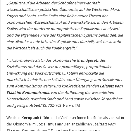
„
Gestützt auf die Arbeiten der Schöpfer einer wahrhaft
wissenschaftlichen politischen Ökonomie, auf die Werke von Marx,
Engels und Lenin, stellte Stalin eine Reihe neuer Thesen der
ökonomischen Wissenschaft auf und entwickelte sie. In den Arbeiten
Stalins wird der moderne monopolistische Kapitalismus analysiert
und die allgemeine Krise des kapitalistischen Systems behandelt, die
eine allumfassende Krise des Kapitalismus darstellt, welche sowohl
die Wirtschaft als auch die Politik ergreift.“
(…) „formulierte Stalin das ökonomische Grundgesetz des
Sozialismus und das Gesetz der planmäßigen, proportionalen
Entwicklung der Volkswirtschaft. (…) Stalin entwickelte die
marxistisch-leninistischen Leitsätze vom Übergang vom Sozialismus
zum Kommunismus weiter und konkretisierte sie: den
Leitsatz vom
Staat im Kommunismus
, von der Aufhebung der wesentlichen
Unterschiede zwischen Stadt und Land sowie zwischen körperlicher
und geistiger Arbeit.“
(S. 702-703, Hervh. TA)
Welchen
Kernpunkt
führen die VerfasserInnen bei Stalin als zentral in
der Ökonomie im Sozialismus an? Den angeblichen
„Leitsatz vom
Staat im Kommunismus“.
Das ist ein Paradoxon an sich.