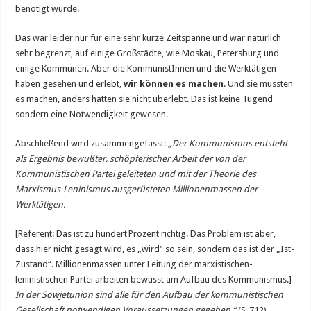
benötigt wurde.
Das war leider nur für eine sehr kurze Zeitspanne und war natürlich
sehr begrenzt, auf einige Großstädte, wie Moskau, Petersburg und
einige Kommunen. Aber die KommunistInnen und die Werktätigen
haben gesehen und erlebt,
wir können es machen
. Und sie mussten
es machen, anders hätten sie nicht überlebt. Das ist keine Tugend
sondern eine Notwendigkeit gewesen.
Abschließend wird zusammengefasst:
„Der Kommunismus entsteht
als Ergebnis bewußter, schöpferischer Arbeit der von der
Kommunistischen Partei geleiteten und mit der Theorie des
Marxismus-Leninismus ausgerüsteten Millionenmassen der
Werktätigen.
[Referent: Das ist zu hundert Prozent richtig. Das Problem ist aber,
dass hier nicht gesagt wird, es „wird“ so sein, sondern das ist der „Ist-
Zustand“. Millionenmassen unter Leitung der marxistischen-
leninistischen Partei arbeiten bewusst am Aufbau des Kommunismus.]
In der Sowjetunion sind alle für den Aufbau der kommunistischen
Gesellschaft notwendigen Voraussetzungen gegeben.“
(S. 712)