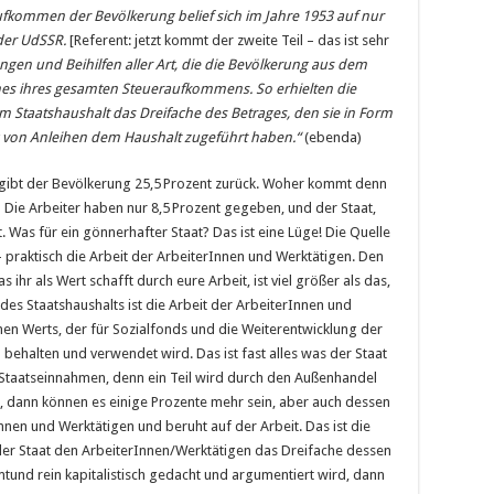
fkommen der Bevölkerung belief sich im Jahre 1953 auf nur
 der UdSSR.
[Referent: jetzt kommt der zweite Teil – das ist sehr
ungen und Beihilfen aller Art, die die Bevölkerung aus dem
ches ihres gesamten Steueraufkommens. So erhielten die
 Staatshaushalt das Dreifache des Betrages, den sie in Form
von Anleihen dem Haushalt zugeführt haben.“
(ebenda)
 gibt der Bevölkerung 25,5 Prozent zurück. Woher kommt denn
 Die Arbeiter haben nur 8,5 Prozent gegeben, und der Staat,
t. Was für ein gönnerhafter Staat? Das ist eine Lüge! Die Quelle
praktisch die Arbeit der ArbeiterInnen und Werktätigen. Den
ihr als Wert schafft durch eure Arbeit, ist viel größer als das,
 des Staatshaushalts ist die Arbeit der ArbeiterInnen und
nen Werts, der für Sozialfonds und die Weiterentwicklung der
behalten und verwendet wird. Das ist fast alles was der Staat
 Staatseinnahmen, denn ein Teil wird durch den Außenhandel
bt, dann können es einige Prozente mehr sein, aber auch dessen
rInnen und Werktätigen und beruht auf der Arbeit. Das ist die
der Staat den ArbeiterInnen/Werktätigen das Dreifache dessen
mtund rein kapitalistisch gedacht und argumentiert wird, dann