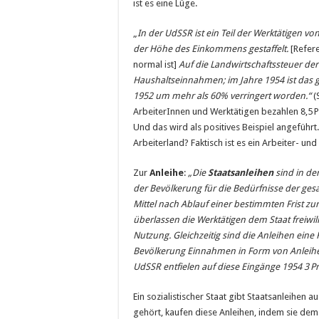
ist es eine Lüge.
„
In der UdSSR ist ein Teil der Werktätigen vo
der Höhe des Einkommens gestaffelt.
[Refere
normal ist]
Auf die Landwirtschaftssteuer der
Haushaltseinnahmen; im Jahre 1954 ist da
1952 um mehr als 60% verringert worden.“
(
ArbeiterInnen und Werktätigen bezahlen 8,5 Pr
Und das wird als positives Beispiel angeführt.
Arbeiterland? Faktisch ist es ein Arbeiter- un
Zur
Anleihe
:
„Die
Staatsanleihen
sind in der
der Bevölkerung für die Bedürfnisse der gesa
Mittel nach Ablauf einer bestimmten Frist z
überlassen die Werktätigen dem Staat freiwil
Nutzung. Gleichzeitig sind die Anleihen ein
Bevölkerung Einnahmen in Form von Anleihe
UdSSR entfielen auf diese Eingänge 1954 3
P
Ein sozialistischer Staat gibt Staatsanleihen 
gehört, kaufen diese Anleihen, indem sie dem 