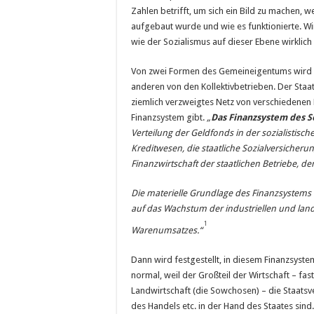
Zahlen betrifft, um sich ein Bild zu machen, 
aufgebaut wurde und wie es funktionierte. W
wie der Sozialismus auf dieser Ebene wirklich
Von zwei Formen des Gemeineigentums wird 
anderen von den Kollektivbetrieben. Der Staat 
ziemlich verzweigtes Netz von verschiedenen B
Finanzsystem gibt.
„
Das Finanzsystem des S
Verteilung der Geldfonds in der sozialistisch
Kreditwesen, die staatliche Sozialversicheru
Finanzwirtschaft der staatlichen Betriebe, 
Die materielle Grundlage des Finanzsystems is
auf das Wachstum der industriellen und land
1
Warenumsatzes.“
Dann wird festgestellt, in diesem Finanzsyste
normal, weil der Großteil der Wirtschaft – fa
Landwirtschaft (die Sowchosen) – die Staatsve
des Handels etc. in der Hand des Staates sind