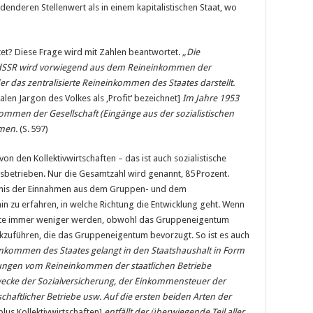
eidenderen Stellenwert als in einem kapitalistischen Staat, wo
et? Diese Frage wird mit Zahlen beantwortet.
„Die
UdSSR wird vorwiegend aus dem Reineinkommen der
er das zentralisierte Reineinkommen des Staates darstellt.
en Jargon des Volkes als ‚Profit‘ bezeichnet]
Im Jahre 1953
ommen der Gesellschaft (Eingänge aus der sozialistischen
hmen.
(S. 597)
 von den Kollektivwirtschaften – das ist auch sozialistische
tsbetrieben. Nur die Gesamtzahl wird genannt, 85 Prozent.
ltnis der Einnahmen aus dem Gruppen- und dem
in zu erfahren, in welche Richtung die Entwicklung geht. Wenn
ite immer weniger werden, obwohl das Gruppeneigentum
ckzuführen, die das Gruppeneigentum bevorzugt. So ist es auch
einkommen des Staates gelangt in den Staatshaushalt in Form
ungen vom Reineinkommen der staatlichen Betriebe
cke der Sozialversicherung, der Einkommensteuer der
haftlicher Betriebe usw. Auf die ersten beiden Arten der
plus Kollektivwirtschaften]
entfällt der überwiegende Teil aller