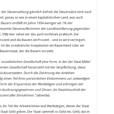
n der Steuerzahlung gänzlich befreit; die Steuersätze sind nach
nt: genau so wie in einem kapitalistischen Land, was auch
 Bauern entfällt im Jahre 1954 weniger als 1% der
s gesamte Steueraufkommen der Landbevölkerung gegenüber
S. 598) Hier sehen wir das auch nochmals praktisch. Die
ozent und die Bauern ein Prozent – und es wird verringert.
 Ist die sozialistische Sowjetunion ein Bauernland oder ein
d Bauernstaat, der die Bauern vorzieht.
 sozialistischen Gesellschaft eine Form, in der der Staat Mittel
mten Gesellschaft heranzieht mit der Verpflichtung, diese
urückzuerstatten. Durch die Zeichnung der Anleihen
lig einen Teil ihres persönlichen Einkommens zur zeitweiligen
e Form der Ersparnisse der Werktätigen und erbringen der
-Auslosungsgewinnen und Zinsen. Im Staatshaushalt der
rozent aller Einnahmen.“
(ebenda)
aus. Ein Teil der ArbeiterInnen und Werktätigen, denen der Staat
Staat Geld geben. Der Staat sammelt so Geld ein. Geld, das in