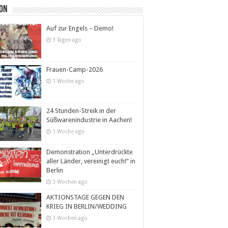
ion
Auf zur Engels – Demo!
3 Tagen ago
Frauen-Camp-2026
1 Woche ago
24 Stunden-Streik in der
Süßwarenindustrie in Aachen!
1 Woche ago
Demonstration „Unterdrückte
aller Länder, vereinigt euch!“ in
Berlin
3 Wochen ago
AKTIONSTAGE GEGEN DEN
KRIEG IN BERLIN/WEDDING
3 Wochen ago