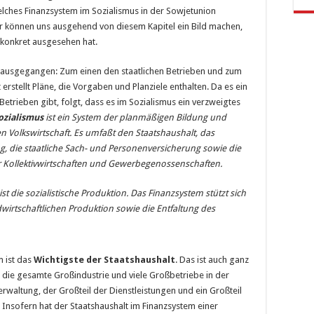
welches Finanzsystem im Sozialismus in der Sowjetunion
ir können uns ausgehend von diesem Kapitel ein Bild machen,
 konkret ausgesehen hat.
ausgegangen: Zum einen den staatlichen Betrieben und zum
erstellt Pläne, die Vorgaben und Planziele enthalten. Da es ein
etrieben gibt, folgt, dass es im Sozialismus ein verzweigtes
ozialismus
ist ein System der planmäßigen Bildung und
en Volkswirtschaft. Es umfaßt den Staatshaushalt, das
ng, die staatliche Sach- und Personenversicherung sowie die
der Kollektivwirtschaften und Gewerbegenossenschaften.
t die sozia­listische Produktion. Das Finanzsystem stützt sich
wirtschaftlichen Produktion sowie die Entfaltung des
m ist das
Wichtigste der Staatshaushalt
. Das ist auch ganz
st die gesamte Großindustrie und viele Großbetriebe in der
rwaltung, der Großteil der Dienstleistungen und ein Großteil
. Insofern hat der Staatshaushalt im Finanzsystem einer