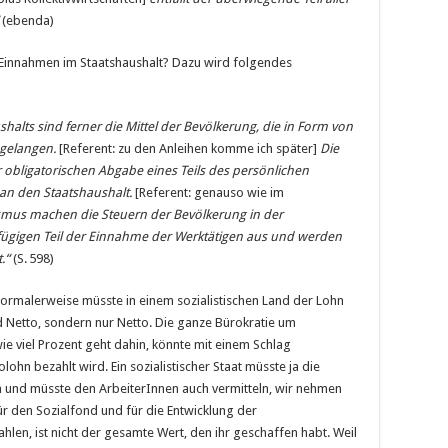
“
(ebenda)
 Einnahmen im Staatshaushalt? Dazu wird folgendes
alts sind ferner die Mittel der Bevölkerung, die in Form von
 gelangen.
[Referent: zu den Anleihen komme ich später]
Die
 obligatorischen Abgabe eines Teils des persönlichen
 an den Staatshaushalt.
[Referent: genauso wie im
smus machen die Steuern der Bevölkerung in der
ngfügigen Teil der Einnahme der Werktätigen aus und werden
.“
(S. 598)
ormalerweise müsste in einem sozialistischen Land der Lohn
d Netto, sondern nur Netto. Die ganze Bürokratie um
wie viel Prozent geht dahin, könnte mit einem Schlag
ohn bezahlt wird. Ein sozialistischer Staat müsste ja die
n und müsste den ArbeiterInnen auch vermitteln, wir nehmen
für den Sozialfond und für die Entwicklung der
hlen, ist nicht der gesamte Wert, den ihr geschaffen habt. Weil