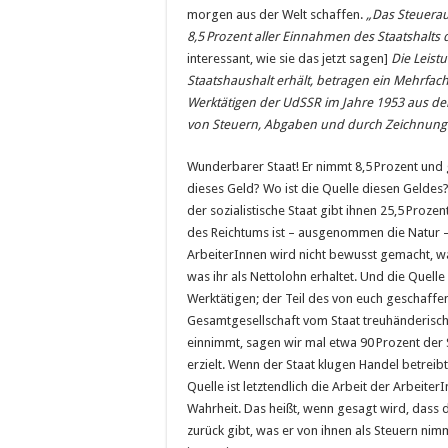
morgen aus der Welt schaffen.
„Das Steuerau
8,5
Prozent aller Einnahmen des Staatshalts
interessant, wie sie das jetzt sagen]
Die Leist
Staatshaushalt erhält, betragen ein Mehrfa
Werktätigen der UdSSR im Jahre 1953 aus dem
von Steuern, Abgaben und durch Zeichnung 
Wunderbarer Staat! Er nimmt 8,5 Prozent und
dieses Geld? Wo ist die Quelle diesen Geldes?
der sozialistische Staat gibt ihnen 25,5 Prozen
des Reichtums ist – ausgenommen die Natur – 
ArbeiterInnen wird nicht bewusst gemacht, was 
was ihr als Nettolohn erhaltet. Und die Quelle
Werktätigen; der Teil des von euch geschaffe
Gesamtgesellschaft vom Staat treuhänderisch 
einnimmt, sagen wir mal etwa 90 Prozent der
erzielt. Wenn der Staat klugen Handel betrei
Quelle ist letztendlich die Arbeit der Arbeite
Wahrheit. Das heißt, wenn gesagt wird, dass 
zurück gibt, was er von ihnen als Steuern nim