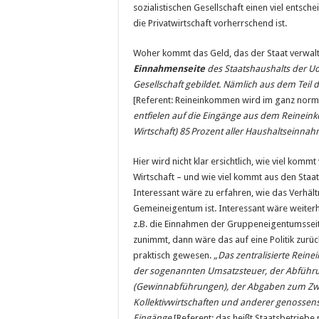
sozialistischen Gesellschaft einen viel entsch
die Privatwirtschaft vorherrschend ist.
Woher kommt das Geld, das der Staat verwalt
Einnahmenseite
des Staatshaushalts der 
Gesellschaft gebildet. Nämlich aus dem Teil d
[Referent: Reineinkommen wird im ganz normal
entfielen auf die Eingänge aus dem Reineink
Wirtschaft) 85
Prozent aller Haushaltseinna
Hier wird nicht klar ersichtlich, wie viel kommt
Wirtschaft – und wie viel kommt aus den Staa
Interessant wäre zu erfahren, wie das Verhä
Gemeineigentum ist. Interessant wäre weiterh
z.B. die Einnahmen der Gruppeneigentumsse
zunimmt, dann wäre das auf eine Politik zurü
praktisch gewesen.
„Das zentralisierte Rein
der sogenannten Umsatzsteuer, der Abführ
(Gewinnabführungen), der Abgaben zum Zwe
Kollektivwirtschaften und anderer genossensc
Eingänge
[Referent: das heißt Staatsbetriebe 