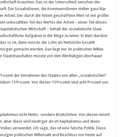
sellschaft brauchen. Das ist der Unterschied zwischen der
chaft. Die SozialistInnen, die KommunistInnen stellen ganz klar
der Arbeit. Der durch die Arbeit geschaffene Wert ist viel größer
sen unbezahlten Teil des Wertes der Arbeit – einen Teil dieses
 kapitalistischen Wirtschaft – behält der sozialistische Staat
ellschaftliche Aufgaben in die Wege zu leiten. Er klärt darüber
 das so ist, dann müsste der Lohn als Nettolohn bezahlt
morgen gemacht werden. Das liegt nur im politischen Willen.
hen Staatshaushaltes müsste von den Werktätigen überhaupt
Prozent der Einnahmen des Staates von allen „sozialistischen“
leiben 15 Prozent. Von diesen 15 Prozent sind acht Prozent von
pitalismus nicht Netto- sondern Bruttolöhne. Von diesen nimmt
, aber diese sind niedriger als im Kapitalismus und diese
lkes verwendet. Ich sage, das ist eine falsche Politik. Diese
nzigen politischen Willensakt und Beschluss von heute auf