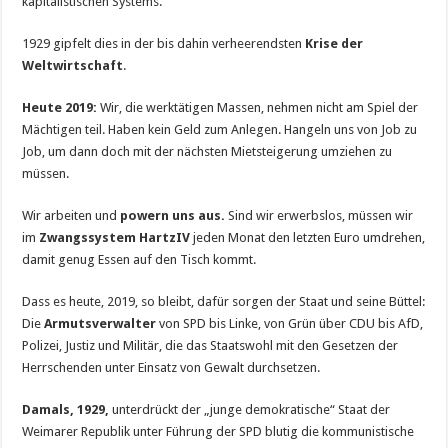
kapitalistischen Systems.
1929 gipfelt dies in der bis dahin verheerendsten
Krise der
Weltwirtschaft
.
Heute 2019:
Wir, die werktätigen Massen, nehmen nicht am Spiel der
Mächtigen teil. Haben kein Geld zum Anlegen. Hangeln uns von Job zu
Job, um dann doch mit der nächsten Mietsteigerung umziehen zu
müssen.
Wir arbeiten und
powern uns aus.
Sind wir erwerbslos, müssen wir
im
Zwangssystem Hartz
IV
jeden Monat den letzten Euro umdrehen,
damit genug Essen auf den Tisch kommt.
Dass es heute, 2019, so bleibt, dafür sorgen der Staat und seine Büttel:
Die
Armutsverwalter
von SPD bis Linke, von Grün über CDU bis AfD,
Polizei, Justiz und Militär, die das Staatswohl mit den Gesetzen der
Herrschenden unter Einsatz von Gewalt durchsetzen.
Damals, 1929,
unterdrückt der „junge demokratische“ Staat der
Weimarer Republik unter Führung der SPD blutig die kommunistische