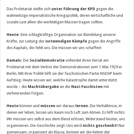
Das Proletariat stellte sich
unter Führung der KPD
gegen die
wahnwitzige imperialistische Kriegspolitik, deren wirtschaftliche und
soziale Last allein die werktätigen Massen tragen sollten.
Heute:
Eine schlagkräftige Organisation zur Bündelung unserer
Kräfte, zur Leitung der
notwendigen Kämpfe
gegen die Angriffe
des Kapitals, die fehlt uns. Die müssen wir uns schaffen!
Damals:
Die
Sozialdemokratie
vollendet ihren Verrat am
Proletariat mit dem Verbot der Demonstrationen zum 1. Mai 1929 in
Berlin. Mit ihrer Politik hilft sie der faschistischen Partei NSDAP beim
Aufstieg. Heute wissen wir, welche Katastrophe damit unterstützt
wurde – die
Machtübergabe
an die
Nazi-Faschisten
mit
verheerenden Folgen.
Heute
können und
müssen
wir daraus
lernen
. Die Verhältnisse, in
denen wir leben, lassen uns kaum noch Luft zum Atmen. Es hilft nichts:
Wir müssen uns selbst aus dem Elend erlösen, Widerstand leisten, uns
organisieren. Die Geschichte zeigt: Uns wird
nichts geschenkt!
Nur
gemeinsam, organisiert als Klasse, können wir die Ketten der