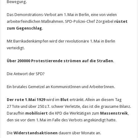
Bewegung.
Das Demonstrations-Verbot am 1. Mai in Berlin, eine von vielen
arbeiterfeindlichen Maßnahmen. SPD-Polizei-Chef Zörgiebel
rüstet
zum Gegenschlag.
Mit Barrikadenkämpfen wird der revolutionäre 1. Mai in Berlin
verteidigt.
Über 200
000 Protestierende strömen auf die Straßen.
Die Antwort der SPD?
Ein brutales Gemetzel an KommunistInnen und ArbeiterInnen.
Der rote 1.
Mai 1929
wird im
Blut
ertränkt. Allein an diesem Tag
27 Tote und über 250 z.T. schwer Verletzte, das ist die grausame Bilanz.
Daraufhin
mobilisiert
die KPD die Werktätigen zum
Massenstreik
,
den sie vor dem 1. Mai im Falle des Verbots angekündigt hatte.
Die
Widerstandsaktionen
dauern über Monate an.