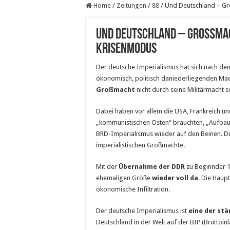
Home
/
Zeitungen
/
88
/
Und Deutschland – G
Und Deutschland – Großmac
Krisenmodus
Der deutsche Imperialismus hat sich nach dem
ökonomisch, politisch daniederliegenden Mac
Großmacht
nicht durch seine Militärmacht
Dabei haben vor allem die USA, Frankreich u
„kommunistischen Osten“ brauchten, „Aufbauhi
BRD-Imperialismus wieder auf den Beinen. Du
imperialistischen Großmächte.
Mit der
Übernahme der DDR
zu Beginnder 
ehemaligen Größe
wieder voll da
. Die Haup
ökonomische Infiltration.
Der deutsche Imperialismus ist
eine der st
Deutschland in der Welt auf der BIP (Bruttoin