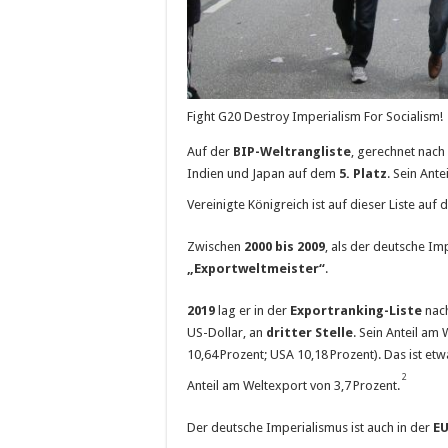
Fight G20 Destroy Imperialism For Socialism!
Auf der
BIP-Weltrangliste
, gerechnet nach
Indien und Japan auf dem
5. Platz
. Sein Ant
Vereinigte Königreich ist auf dieser Liste auf 
Zwischen
2000 bis 2009
, als der deutsche I
„Exportweltmeister“
.
2019
lag er in der
Exportranking-Liste
nach
US-Dollar, an
dritter Stelle
. Sein Anteil am
10,64 Prozent; USA 10,18 Prozent). Das ist etw
2
Anteil am Weltexport von 3,7 Prozent.
Der deutsche Imperialismus ist auch in der
EU