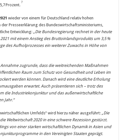
7
5,7 Prozent.
2021
wieder von einem für Deutschland relativ hohen
n der Presseerklärung des Bundeswirtschaftsministeriums,
ftliche Entwicklung:
„Die Bundesregierung rechnet in der heute
r 2021 mit einem Anstieg des Bruttoinlandsprodukts um 3,5
%
ge des Aufholprozesses ein weiterer Zuwachs in Höhe von
die Annahme zugrunde, dass die weitreichenden Maßnahmen
 öffentlichen Raum zum Schutz von Gesundheit und Leben im
lockert werden können. Danach wird eine deutliche Erholung
umausgaben erwartet. Auch präsentieren sich – trotz des
em die Industriekonjunktur und das außenwirtschaftliche
n Jahr.“
irt­schaft­lichen Umfelds“ wird hierzu näher ausgeführt:
„Die
e Weltwirtschaft 2020 in eine schwere Rezession gestürzt.
rdings von einer starken wirtschaftlichen Dynamik in Asien und
onjunkturprogramme in den Vereinigten Staaten geprägt.