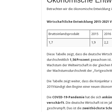
Betrachten wir die ökonomische Entwicklung i
Wirtschaftliche Entwicklung 2015-2021
V
Brutto­inlands­produkt
2015
2016
1,7
1,9
2,2
Diese Tabelle zeigt, dass die deutsche Wirtsc
durchschnittlich
1,56
Prozent
gewachsen ist. 
Wachstum der Weltwirtschaft in der gleichen 
der Wachstumsdurchschnitt der „fortgeschrit
Die Tabelle zeigt weiter, dass die Konjunktur
2019 kündigt den Beginn einer neuen ökonom
Die
COVID-19-Pandemie
hat die sich
ankün
verschärft
. Die deutsche Wirtschaft ist im 
geschrumpft. Das ist die
zweithöchste Sch