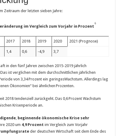
m Zeitraum der letzten sieben Jahre:
6
eränderung im Vergleich zum Vorjahr in
Prozent
2017
2018
2019
2020
2021 (Prognose)
1,4
0,6
-4,9
3,7
haft in den fünf Jahren zwischen 2015-2019 jährlich
Das ist verglichen mit dem durchschnittlichen jährlichen
Periode von 3,34 Prozent ein geringesWachstum. Allerdings lag
tenen Ökonomien“ bei ähnlichen Prozenten.
 seit 2018 tendenziell zurückgeht. Das 0,6 Prozent Wachstum
ischen Krisenperiode an.
digende
,
beginnende ökonomische Krise sehr
Jahre 2020 um
4,9
Prozent
im Vergleich zum Vorjahr
rumpfungsrate
der deutschen Wirtschaft seit dem Ende des