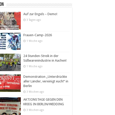
ion
Auf zur Engels – Demo!
3 Tagen ago
Frauen-Camp-2026
1 Woche ago
24 Stunden-Streik in der
Süßwarenindustrie in Aachen!
1 Woche ago
Demonstration „Unterdrückte
aller Länder, vereinigt euch!“ in
Berlin
3 Wochen ago
AKTIONSTAGE GEGEN DEN
KRIEG IN BERLIN/WEDDING
3 Wochen ago