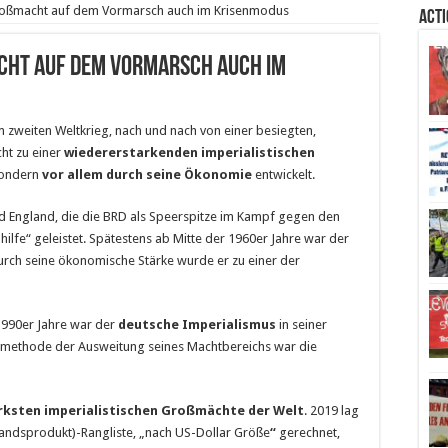
roßmacht auf dem Vormarsch auch im Krisenmodus
Act
ht auf dem Vormarsch auch im
 zweiten Weltkrieg, nach und nach von einer besiegten,
ht zu einer
wiedererstarkenden imperialistischen
 sondern
vor allem durch seine Ökonomie
entwickelt.
nd England, die die BRD als Speerspitze im Kampf gegen den
lfe“ geleistet. Spätestens ab Mitte der 1960er Jahre war der
rch seine ökonomische Stärke wurde er zu einer der
1990er Jahre war der
deutsche Imperialismus
in seiner
tmethode der Ausweitung seines Machtbereichs war die
ärksten imperialistischen Großmächte der Welt
. 2019 lag
lands­­produkt)-Rangliste, „nach US-Dollar Größe
“
gerechnet,