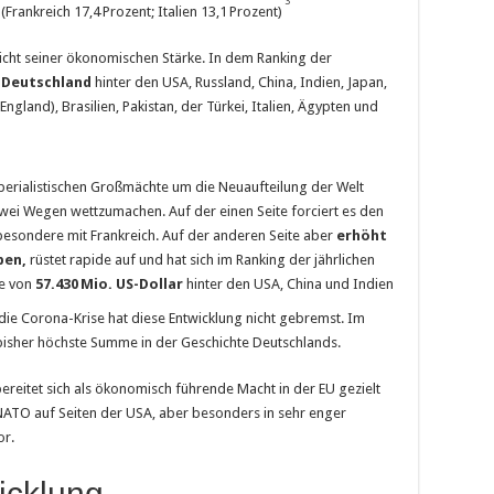
3
(Frankreich 17,4 Prozent; Italien 13,1 Prozent)
icht seiner ökonomischen Stärke. In dem Ranking der
t
Deutschland
hinter den USA, Russland, China, Indien, Japan,
ngland), Brasilien, Pakistan, der Türkei, Italien, Ägypten und
perialistischen Großmächte um die Neuaufteilung der Welt
zwei Wegen wettzumachen. Auf der einen Seite forciert es den
esondere mit Frankreich. Auf der anderen Seite aber
erhöht
ben,
rüstet rapide auf und hat sich im Ranking der jährlichen
me von
57.430
Mio. US-Dollar
hinter den USA, China und Indien
ie Corona-Krise hat diese Entwicklung nicht gebremst. Im
bisher höchste Summe in der Geschichte Deutschlands.
ereitet sich als ökonomisch führende Macht in der EU gezielt
 NATO auf Seiten der USA, aber besonders in sehr enger
or.
icklung