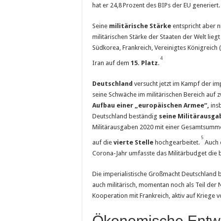
hat er 24,8 Prozent des BIPs der EU generiert. 
Seine
militärische Stärke
entspricht aber n
militärischen Stärke der Staaten der Welt lieg
Südkorea, Frankreich, Vereinigtes Königreich (E
4
Iran auf dem
15. Platz
.
Deutschland
versucht jetzt im Kampf der im
seine Schwäche im militärischen Bereich auf 
Aufbau einer „europäischen Armee“,
insb
Deutschland beständig
seine Militärausga
Militärausgaben 2020 mit einer Gesamtsum
5
auf die
vierte Stelle
hochgearbeitet.
Auch d
Corona-Jahr umfasste das Militärbudget die 
Die imperialistische Großmacht Deutschland b
auch militärisch, momentan noch als Teil der
Kooperation mit Frankreich, aktiv auf Kriege v
Ökonomische Entw