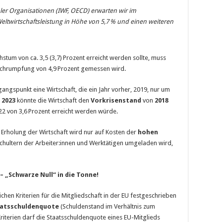
ler Organisationen (IWF, OECD) erwarten wir im
eltwirtschaftsleistung in Höhe von 5,7
% und einen weiteren
hstum von ca. 3,5 (3,7) Prozent erreicht werden sollte, muss
-Schrumpfung von 4,9 Prozent gemessen wird.
gspunkt eine Wirtschaft, die ein Jahr vorher, 2019, nur um
t
2023
könnte die Wirtschaft den
Vorkrisenstand
von
2018
022 von 3,6 Prozent erreicht werden würde.
Erholung der Wirtschaft wird nur auf Kosten der
hohen
e Schultern der Arbeiter:innen und Werktätigen umgeladen wird,
 „Schwarze Null“ in die Tonne!
ichen Kriterien für die Mitgliedschaft in der EU festgeschrieben
atsschuldenquote
(Schuldenstand im Verhältnis zum
riterien darf die Staatsschuldenquote eines EU-Mitglieds