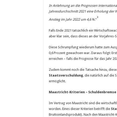
In Anlehnung an die Prognosen internationa
Jahresdurchschnitt 2021 eine Erholung der W
8
Anstieg im Jahr 2022 um 4,6
%.
“
Falls Ende 2021 tatsächlich ein Wirtschaftswac
aber klar sein, dass dieses an der Vorjahres
Diese Schrumpfung wiederum hatte zum Ausgan
0,6 Prozent gewachsen war. Daraus folgt: Ers
erreichen – falls die Prognose für das Jahr 2
Zudem kommt noch die Tatsache hinzu, diese 
Staatsverschuldung
, die natürlich auf di
ermöglicht.
Maastricht-Kriterien – Schuldenbremse –
Im Vertrag von Maastricht sind die wirtschaftl
worden. Eines dieser Kriterien betrifft die
Sta
Bruttoinlandsprodukt). Nach den Maastricht-K