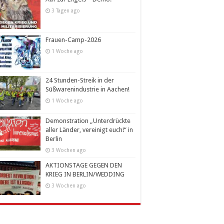
3 Tagen ago
Frauen-Camp-2026
1 Woche ago
24 Stunden-Streik in der
Süßwarenindustrie in Aachen!
1 Woche ago
Demonstration „Unterdrückte
aller Länder, vereinigt euch!“ in
Berlin
3 Wochen ago
AKTIONSTAGE GEGEN DEN
KRIEG IN BERLIN/WEDDING
3 Wochen ago