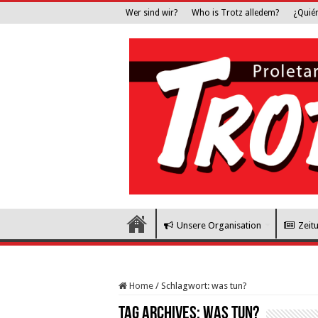
Wer sind wir?
Who is Trotz alledem?
¿Quié
Unsere Organisation
Zeit
Home
/
Schlagwort:
was tun?
Tag Archives:
was tun?