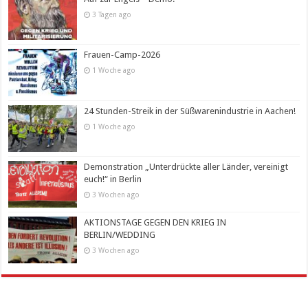
3 Tagen ago
Frauen-Camp-2026
1 Woche ago
24 Stunden-Streik in der Süßwarenindustrie in Aachen!
1 Woche ago
Demonstration „Unterdrückte aller Länder, vereinigt
euch!“ in Berlin
3 Wochen ago
AKTIONSTAGE GEGEN DEN KRIEG IN
BERLIN/WEDDING
3 Wochen ago