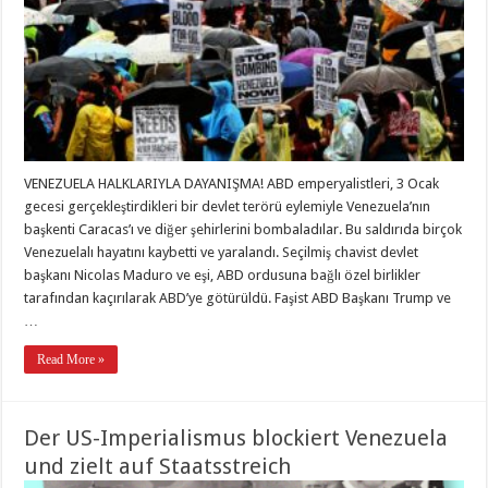
VENEZUELA HALKLARIYLA DAYANIŞMA! ABD emperyalistleri, 3 Ocak
gecesi gerçekleştirdikleri bir devlet terörü eylemiyle Venezuela’nın
başkenti Caracas’ı ve diğer şehirlerini bombaladılar. Bu saldırıda birçok
Venezuelalı hayatını kaybetti ve yaralandı. Seçilmiş chavist devlet
başkanı Nicolas Maduro ve eşi, ABD ordusuna bağlı özel birlikler
tarafından kaçırılarak ABD’ye götürüldü. Faşist ABD Başkanı Trump ve
…
Read More »
Der US-Imperialismus blockiert Venezuela
und zielt auf Staatsstreich