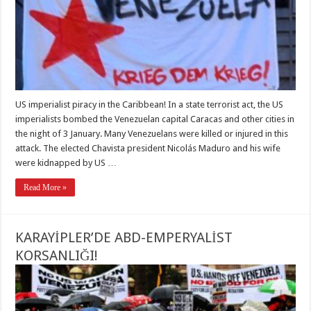
US imperialist piracy in the Caribbean! In a state terrorist act, the US
imperialists bombed the Venezuelan capital Caracas and other cities in
the night of 3 January. Many Venezuelans were killed or injured in this
attack. The elected Chavista president Nicolás Maduro and his wife
were kidnapped by US …
Read More »
KARAYİPLER’DE ABD-EMPERYALİST
KORSANLIĞI!