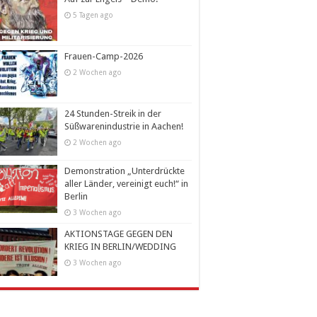
5 Tagen ago
Frauen-Camp-2026
2 Wochen ago
24 Stunden-Streik in der
Süßwarenindustrie in Aachen!
2 Wochen ago
Demonstration „Unterdrückte
aller Länder, vereinigt euch!“ in
Berlin
3 Wochen ago
AKTIONSTAGE GEGEN DEN
KRIEG IN BERLIN/WEDDING
3 Wochen ago