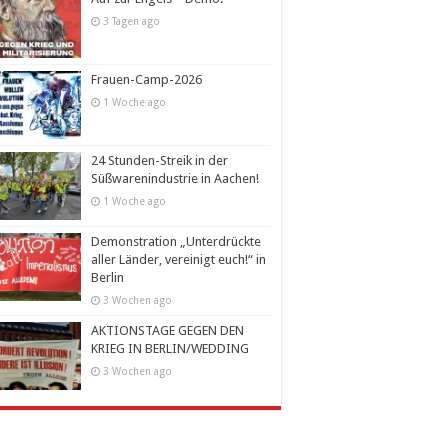
3 Tagen ago
Frauen-Camp-2026
1 Woche ago
24 Stunden-Streik in der
Süßwarenindustrie in Aachen!
1 Woche ago
Demonstration „Unterdrückte
aller Länder, vereinigt euch!“ in
Berlin
3 Wochen ago
AKTIONSTAGE GEGEN DEN
KRIEG IN BERLIN/WEDDING
3 Wochen ago