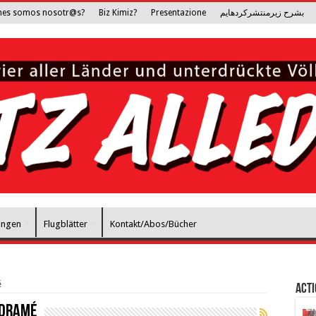
nes somos nosotr@s?
Biz Kimiz?
Presentazione
بشرح زیرمنتشرکرده­ایم
ungen
Flugblätter
Kontakt/Abos/Bücher
é
Act
 Dramé