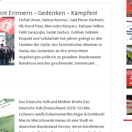
sen! Erinnern – Gedenken – Kämpfen!
Ferhat Unvar, Hamza Kurtović, Said Nesar Hashemi,
Vili Viorel Păun, Mercedes Kierpacz, Kaloyan Velkov,
Fatih Saraçoğlu, Sedat Gürbüz, Gökhan Gültekin
Respekt und Solidarität! Seit Jahren gelingt es den
Familien der Opfer des faschistischen Attentats in
Hanau das Gedenken an ihre ermordeten
Angehörigen politisch zu gestalten. Bundesweite
Bündnisse wurden geschmiedet. Gemeinsam …
Das Deutsche Volk und Möllner Briefe Das
Deutsche Volk (Deutschland 2025) 132 Min.
(schwarz-weiß) Dokumentarfilm Regie & Drehbuch:
Marcin Wierzchowski Hanau ist eine Stadt im
deutschen Bundesland Hessen, deren berühmteste