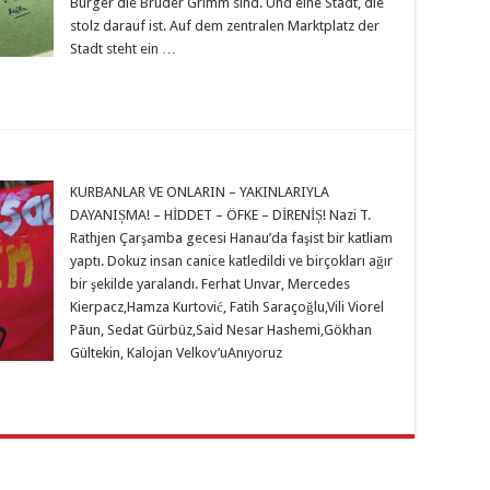
Bürger die Brüder Grimm sind. Und eine Stadt, die
stolz darauf ist. Auf dem zentralen Marktplatz der
Stadt steht ein …
KURBANLAR VE ONLARIN – YAKINLARIYLA
DAYANIȘMA! – HİDDET – ÖFKE – DİRENİȘ! Nazi T.
Rathjen Çarşamba gecesi Hanau’da faşist bir katliam
yaptı. Dokuz insan canice katledildi ve birçokları ağır
bir şekilde yaralandı. Ferhat Unvar, Mercedes
Kierpacz,Hamza Kurtović, Fatih Saraçoğlu,Vili Viorel
Pãun, Sedat Gürbüz,Said Nesar Hashemi,Gökhan
Gültekin, Kalojan Velkov’uAnıyoruz