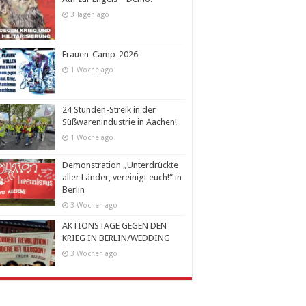
3 Tagen ago
Frauen-Camp-2026
1 Woche ago
24 Stunden-Streik in der
Süßwarenindustrie in Aachen!
1 Woche ago
Demonstration „Unterdrückte
aller Länder, vereinigt euch!“ in
Berlin
3 Wochen ago
AKTIONSTAGE GEGEN DEN
KRIEG IN BERLIN/WEDDING
3 Wochen ago