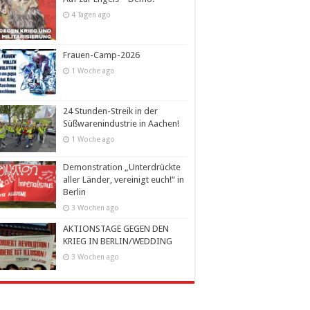
4 Tagen ago
Frauen-Camp-2026
1 Woche ago
24 Stunden-Streik in der
Süßwarenindustrie in Aachen!
1 Woche ago
Demonstration „Unterdrückte
aller Länder, vereinigt euch!“ in
Berlin
3 Wochen ago
AKTIONSTAGE GEGEN DEN
KRIEG IN BERLIN/WEDDING
3 Wochen ago