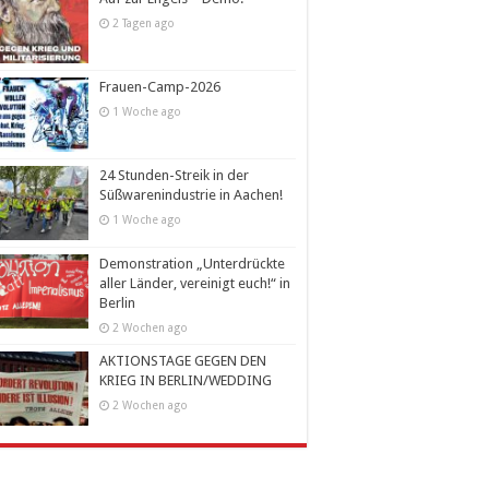
2 Tagen ago
Frauen-Camp-2026
1 Woche ago
24 Stunden-Streik in der
Süßwarenindustrie in Aachen!
1 Woche ago
Demonstration „Unterdrückte
aller Länder, vereinigt euch!“ in
Berlin
2 Wochen ago
AKTIONSTAGE GEGEN DEN
KRIEG IN BERLIN/WEDDING
2 Wochen ago