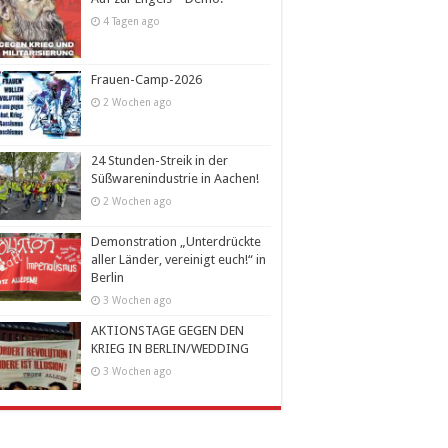
4 Tagen ago
Frauen-Camp-2026
2 Wochen ago
24 Stunden-Streik in der
Süßwarenindustrie in Aachen!
2 Wochen ago
Demonstration „Unterdrückte
aller Länder, vereinigt euch!“ in
Berlin
3 Wochen ago
AKTIONSTAGE GEGEN DEN
KRIEG IN BERLIN/WEDDING
3 Wochen ago