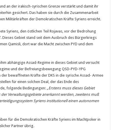
und an der irakisch-syrischen Grenze verstärkt und damit ihr
eiterhin gesichert. Das haben sie durch die Zusammenarbeit
 Militärkräften der Demokratischen Kräfte Syriens erreicht.
ete Syriens, den östlichen Teil Rojavas, vor der Bedrohung
t‘. Dieses Gebiet stand seit dem Ausbruch des Bürgerkriegs
men Qamisli, dort war die Macht zwischen PYD und dem
von ihm abhängige Assad-Regime in dieses Gebiet und versucht
-Regime und der Befreiungsbewegung QSD-PYD-YPG
on der bewaffneten Kräfte der DKS in die syrische Assad- Armee
tellen für einen solchen Deal, der das Ende des
de, folgende Bedingungen:
„Erstens muss dieses Gebiet
es der Verwaltungsgebiete anerkannt werden, zweitens muß
erteidigungssystem Syriens institutionell einen autonomen
eiben für die Demokratischen Kräfte Syriens im Machtpoker in
licher Partner übrig.