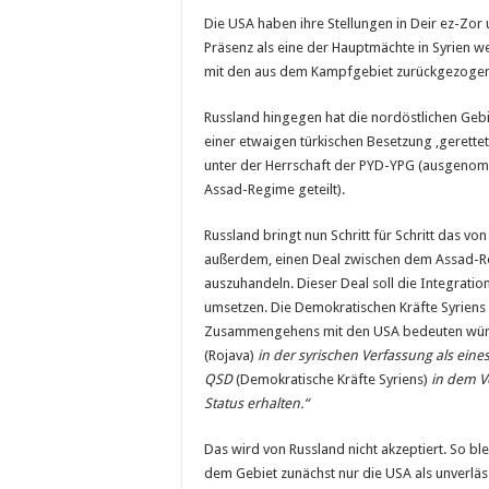
Die USA haben ihre Stellungen in Deir ez-Zor 
Präsenz als eine der Hauptmächte in Syrien w
mit den aus dem Kampfgebiet zurückgezogenen
Russland hingegen hat die nordöstlichen Gebi
einer etwaigen türkischen Besetzung ‚gerette
unter der Herrschaft der PYD-YPG (ausgenom
Assad-Regime geteilt).
Russland bringt nun Schritt für Schritt das 
außerdem, einen Deal zwischen dem Assad
auszuhandeln. Dieser Deal soll die Integrati
umsetzen. Die Demokratischen Kräfte Syriens s
Zusammengehens mit den USA bedeuten wür
(Rojava)
in der syrischen Verfassung als ein
QSD
(Demokratische Kräfte Syriens)
in dem V
Status erhalten.“
Das wird von Russland nicht akzeptiert. So bl
dem Gebiet zunächst nur die USA als unverläss