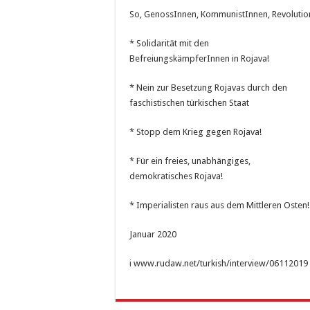
So, GenossInnen, KommunistInnen, Revolution
* Solidarität mit den
BefreiungskämpferInnen in Rojava!
* Nein zur Besetzung Rojavas durch den
faschistischen türkischen Staat
* Stopp dem Krieg gegen Rojava!
* Für ein freies, unabhängiges,
demokratisches Rojava!
* Imperialisten raus aus dem Mittleren Osten!
Januar 2020
i
www.rudaw.net/turkish/interview/06112019