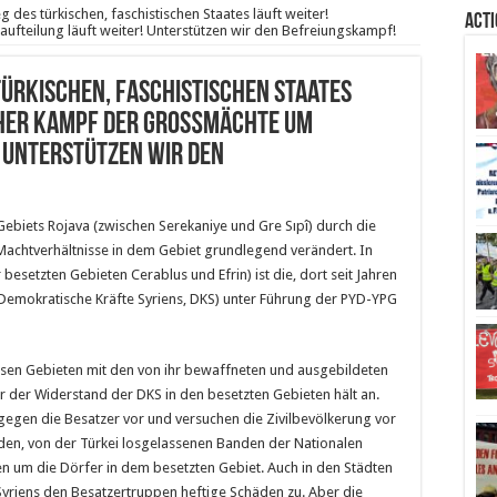
 des türkischen, faschistischen Staates läuft weiter!
Act
fteilung läuft weiter! Unterstützen wir den Befreiungskampf!
türkischen, faschistischen Staates
scher Kampf der Großmächte um
 Unterstützen wir den
Gebiets Rojava (zwischen Serekaniye und Gre Sıpî) durch die
 Machtverhältnisse in dem Gebiet grundlegend verändert. In
besetzten Gebieten Cerablus und Efrin) ist die, dort seit Jahren
Demokratische Kräfte Syriens, DKS) unter Führung der PYD-YPG
iesen Gebieten mit den von ihr bewaffneten und ausgebildeten
ber der Widerstand der DKS in den besetzten Gebieten hält an.
gegen die Besatzer vor und versuchen die Zivilbevölkerung vor
 den, von der Türkei losgelassenen Banden der Nationalen
n um die Dörfer in dem besetzten Gebiet. Auch in den Städten
yriens den Besatzertruppen heftige Schäden zu. Aber die