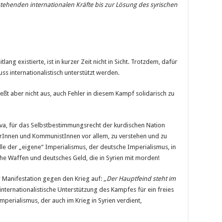
tehenden internationalen Kräfte bis zur Lösung des syrischen
lang existierte, ist in kurzer Zeit nicht in Sicht. Trotzdem, dafür
s internationalistisch unterstützt werden.
ießt aber nicht aus, auch Fehler in diesem Kampf solidarisch zu
ava, für das Selbstbestimmungsrecht der kurdischen Nation
ärInnen und KommunistInnen vor allem, zu verstehen und zu
le der „eigene“ Imperialismus, der deutsche Imperialismus, in
sche Waffen und deutsches Geld, die in Syrien mit morden!
er Manifestation gegen den Krieg auf:
„Der Hauptfeind steht im
 internationalistische Unterstützung des Kampfes für ein freies
perialismus, der auch im Krieg in Syrien verdient,