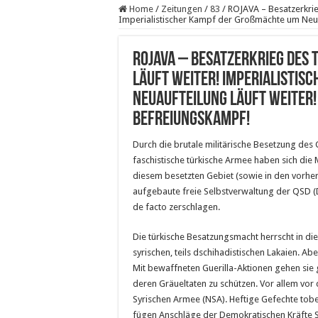
Home
/
Zeitungen
/
83
/
ROJAVA – Besatzerkrieg
Imperialistischer Kampf der Großmächte um Neuau
ROJAVA – Besatzerkrieg des 
läuft weiter! Imperialisti
Neuaufteilung läuft weiter!
Befreiungskampf!
Durch die brutale militärische Besetzung des 
faschistische türkische Armee haben sich die
diesem besetzten Gebiet (sowie in den vorher 
aufgebaute freie Selbstverwaltung der QSD (
de facto zerschlagen.
Die türkische Besatzungsmacht herrscht in d
syrischen, teils dschihadistischen Lakaien. A
Mit bewaffneten Guerilla-Aktionen gehen sie 
deren Gräueltaten zu schützen. Vor allem vor
Syrischen Armee (NSA). Heftige Gefechte tobe
fügen Anschläge der Demokratischen Kräfte S