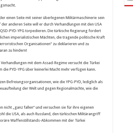
ngsmacht.
 der einen Seite mit seiner überlegenen Militärmaschinerie sein
f der anderen Seite will er durch Verhandlungen mit den USA
QSD-PYD-YPG torpedieren. Die türkische Regierung fordert
chen imperialistischen Mächten, die tragende politische Kraft
terroristischen Organisationen“ zu deklarieren und zu
daran zu hindern!
e, Verhandlungen mit dem Assad-Regime versucht die Türkei
dem die PYD-YPG über keinerlei Macht mehr verfügen kann.
en Befreiungsorganisationen, wie die YPG-PYD, lediglich als
Neuaufteilung der Welt und gegen Regionalmächte, wie die
 nicht „ganz fallen“ und versuchen sie für ihre eigenen
l die USA, als auch Russland, den türkischen Militärangriff
poräre Waffenstillstands-Abkommen mit der Türkei