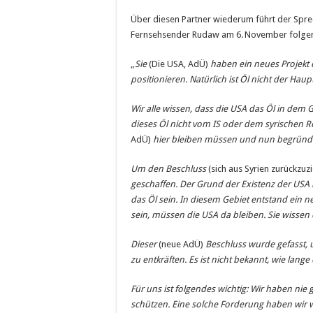
Über diesen Partner wiederum führt der Sprec
Fernsehsender Rudaw am 6. November folge
„
Sie
(Die USA, AdÜ)
haben ein neues Projekt en
positionieren. Natürlich ist Öl nicht der Hau
Wir alle wissen, dass die USA das Öl in dem G
dieses Öl nicht vom IS oder dem syrischen Reg
AdÜ)
hier bleiben müssen und nun begründe
Um den Beschluss
(sich aus Syrien zurückzu
geschaffen. Der Grund der Existenz der USA i
das Öl sein. In diesem Gebiet entstand ein n
sein, müssen die USA da bleiben. Sie wissen 
Dieser
(neue AdÜ)
Beschluss wurde gefasst, 
zu entkräften. Es ist nicht bekannt, wie lang
Für uns ist folgendes wichtig: Wir haben nie 
schützen. Eine solche Forderung haben wir w