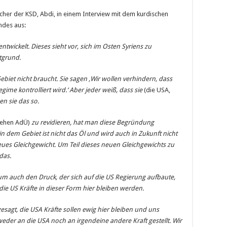
her der KSD, Abdi, in einem Interview mit dem kurdischen
ndes aus:
twickelt. Dieses sieht vor, sich im Osten Syriens zu
ptgrund.
ebiet nicht braucht. Sie sagen ‚Wir wollen verhindern, dass
ime kontrolliert wird.‘ Aber jeder weiß, dass sie
(die USA,
n sie das so.
ziehen AdÜ)
zu revidieren, hat man diese Begründung
n dem Gebiet ist nicht das Öl und wird auch in Zukunft nicht
eues Gleichgewicht. Um Teil dieses neuen Gleichgewichts zu
das.
um auch den Druck, der sich auf die US Regierung aufbaute,
e die US Kräfte in dieser Form hier bleiben werden.
gesagt, die USA Kräfte sollen ewig hier bleiben und uns
eder an die USA noch an irgendeine andere Kraft gestellt. Wir