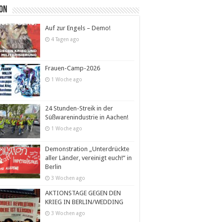
ion
Auf zur Engels – Demo!
4 Tagen ago
Frauen-Camp-2026
1 Woche ago
24 Stunden-Streik in der
Süßwarenindustrie in Aachen!
1 Woche ago
Demonstration „Unterdrückte
aller Länder, vereinigt euch!“ in
Berlin
3 Wochen ago
AKTIONSTAGE GEGEN DEN
KRIEG IN BERLIN/WEDDING
3 Wochen ago