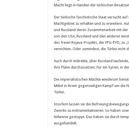
Macht liegt in Händen der türkischen Besatzu
Der türkische faschistische Staat versucht auf
Machtgebiet zu erhalten und zu erweitern. Au
und Russland deren Zusammenarbeit mit der 
von den USA, Russland und den anderen westli
des freien Rojava-Projekts, die YPG-PYD, zu „
vernichten. Oder zumindest, die Türkei nicht 
Auch durch indirekte, über Russland laufend
ihre Pläne durchzusetzen: Für ein Syrien, in 
Die imperialistischen Mächte wiederum benutz
Mittel in ihrem gegenseitigen Kampf um die 
Türkei.
Insofern lassen sie die Befreiungsbewegungen
Zwecke zu instrumentalisieren. So haben sowoh
teilweise gestoppt. Das haben sie durch tem
ausgehandelt.