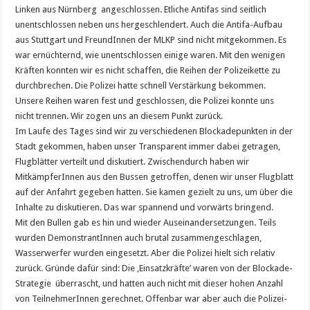
Linken aus Nürnberg angeschlossen. Etliche Antifas sind seitlich
unentschlossen neben uns hergeschlendert. Auch die Antifa-Aufbau
aus Stuttgart und FreundInnen der MLKP sind nicht mitgekommen. Es
war ernüchternd, wie unentschlossen einige waren. Mit den wenigen
Kräften konnten wir es nicht schaffen, die Reihen der Polizeikette zu
durchbrechen. Die Polizei hatte schnell Verstärkung bekommen.
Unsere Reihen waren fest und geschlossen, die Polizei konnte uns
nicht trennen. Wir zogen uns an diesem Punkt zurück.
Im Laufe des Tages sind wir zu verschiedenen Blockadepunkten in der
Stadt gekommen, haben unser Transparent immer dabei getragen,
Flugblätter verteilt und diskutiert. Zwischendurch haben wir
MitkämpferInnen aus den Bussen getroffen, denen wir unser Flugblatt
auf der Anfahrt gegeben hatten. Sie kamen gezielt zu uns, um über die
Inhalte zu diskutieren. Das war spannend und vorwärts bringend.
Mit den Bullen gab es hin und wieder Auseinandersetzungen. Teils
wurden DemonstrantInnen auch brutal zusammengeschlagen,
Wasserwerfer wurden eingesetzt. Aber die Polizei hielt sich relativ
zurück. Gründe dafür sind: Die ‚Einsatzkräfte’ waren von der Blockade-
Strategie überrascht, und hatten auch nicht mit dieser hohen Anzahl
von TeilnehmerInnen gerechnet. Offenbar war aber auch die Polizei-