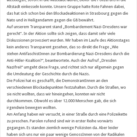
Altstadt einkesseln konnte. Unsere Gruppe hatte Rote Fahnen dabei,
das hat sich schon bei den Blockadeaktionen in Strasbourg gegen die
Nato und in Heiligendamm gegen die G8 bewährt.
Auf unserem Transparent stand „Bombardement Nazi-Dresdens war
gerecht“. In der Aktion sollte sich zeigen, dass damit sehr viele
Diskussionen provoziert wurden. Wir haben im Laufe des Aktionstages
kein anderes Transparent gesehen, das so direkt die Frage „Wie
stehen AntifaschistInnen zur Bombardierung Nazi-Dresdens durch die
Anti-Hitler-Koaltion?“, beantwortete. Auch der Aufruf „Dresden
Nazifrei!“ umgeht diese Frage, und richtet sich nur allgemein gegen
die Umdeutung der Geschichte durch die Nazis.
Die Polizei hat es geschafft, die DemonstrantInnen an den
verschiedenen Blockadepunkten festzuhalten. Durch die Straßen, wo
sie nicht wollten, dass wir hineingehen, konnten wir nicht
durchkommen. Obwohl es über 12.000 Menschen gab, die sich
irgendwie bewegen wollten.
Am Anfang haben wir versucht, in einer Straße durch eine Polizeikette
zu preschen. Parolen rufend sind wir in erster Reihe vorwärts
gegangen. Es standen ziemlich wenige Polizisten da. Aber leider
haben sich uns nur ein paar wenige GenossInnen von der Radikalen