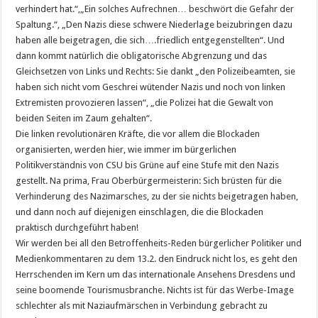
verhindert hat.“,„Ein solches Aufrechnen… beschwört die Gefahr der
Spaltung.“, „Den Nazis diese schwere Niederlage beizubringen dazu
haben alle beigetragen, die sich….friedlich entgegenstellten“. Und
dann kommt natürlich die obligatorische Abgrenzung und das
Gleichsetzen von Links und Rechts: Sie dankt „den Polizeibeamten, sie
haben sich nicht vom Geschrei wütender Nazis und noch von linken
Extremisten provozieren lassen“, „die Polizei hat die Gewalt von
beiden Seiten im Zaum gehalten“.
Die linken revolutionären Kräfte, die vor allem die Blockaden
organisierten, werden hier, wie immer im bürgerlichen
Politikverständnis von CSU bis Grüne auf eine Stufe mit den Nazis
gestellt. Na prima, Frau Oberbürgermeisterin: Sich brüsten für die
Verhinderung des Nazimarsches, zu der sie nichts beigetragen haben,
und dann noch auf diejenigen einschlagen, die die Blockaden
praktisch durchgeführt haben!
Wir werden bei all den Betroffenheits-Reden bürgerlicher Politiker und
Medienkommentaren zu dem 13.2. den Eindruck nicht los, es geht den
Herrschenden im Kern um das internationale Ansehens Dresdens und
seine boomende Tourismusbranche. Nichts ist für das Werbe-Image
schlechter als mit Naziaufmärschen in Verbindung gebracht zu