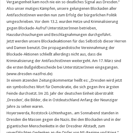
Vergangenheit kam noch nie ein so deutliches Signal aus Dresden.“
Also unser mutiges Kämpfen, unsere gelungenen Blockaden aller
AntifaschistInnen werden nun zum Erfolg der bürgerlichen Politik
umgeschrieben. Vor dem 13.2. wurden Hetze und Kriminalisierung
gegen Blockade-Aufruf UnterstützerInnen betrieben,
Hausdurchsuchungen und Beschlagnahmungen durchgeführt.
Jetzt werden unsere Blockadeaktionen für das SelbstIob dieser Herren
und Damen benutzt. Die propagandistische Vereinnahmung der
Blockade-Aktionen schließt allerdings nicht aus, dass die
Kriminalisierung der AntifaschistInnen weitergeht. Am 17. März sind
die ersten Bußgeldbescheide bei UnterstützerInnen eingegangen.
(www.dresden-nazifrei.de)
In einem ätzenden Zeitungskommentar heißt es: „Dresden wird jetzt
ein symbolisches Wort für Demokratie, die sich gegen ihre ärgsten
Feinde durchsetzt. Im 20. Jahr der deutschen Einheit überstrahlt
‚Dresden’, die Bilder, die in Ostdeutschland Anfang der Neunziger
Jahre zu sehen waren.
Hoyerswerda, Roststock-Lichtenhagen.. am Sonnabend standen in
Dresden die Massen gegen die Nazis. Bei den Blockaden und in der
gigantischen Menschenkette in der Dresdner Altstadt, zum
unverfälschten Gedenken an die Opfer von NS-Regime und Krieg.“