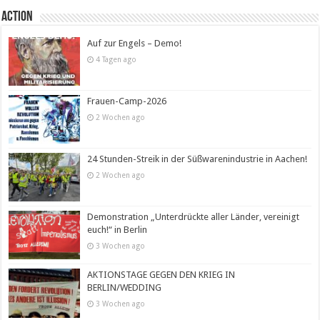
Action
Auf zur Engels – Demo!
4 Tagen ago
Frauen-Camp-2026
2 Wochen ago
24 Stunden-Streik in der Süßwarenindustrie in Aachen!
2 Wochen ago
Demonstration „Unterdrückte aller Länder, vereinigt
euch!“ in Berlin
3 Wochen ago
AKTIONSTAGE GEGEN DEN KRIEG IN
BERLIN/WEDDING
3 Wochen ago