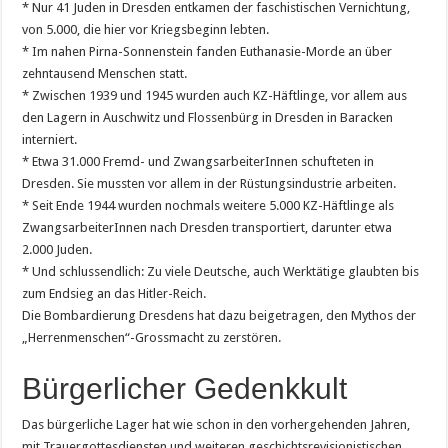
* Nur 41 Juden in Dresden entkamen der faschistischen Vernichtung,
von 5.000, die hier vor Kriegsbeginn lebten.
* Im nahen Pirna-Sonnenstein fanden Euthanasie-Morde an über
zehntausend Menschen statt.
* Zwischen 1939 und 1945 wurden auch KZ-Häftlinge, vor allem aus
den Lagern in Auschwitz und Flossenbürg in Dresden in Baracken
interniert.
* Etwa 31.000 Fremd- und ZwangsarbeiterInnen schufteten in
Dresden. Sie mussten vor allem in der Rüstungsindustrie arbeiten.
* Seit Ende 1944 wurden nochmals weitere 5.000 KZ-Häftlinge als
ZwangsarbeiterInnen nach Dresden transportiert, darunter etwa
2.000 Juden.
* Und schlussendlich: Zu viele Deutsche, auch Werktätige glaubten bis
zum Endsieg an das Hitler-Reich.
Die Bombardierung Dresdens hat dazu beigetragen, den Mythos der
„Herrenmenschen“-Grossmacht zu zerstören.
Bürgerlicher Gedenkkult
Das bürgerliche Lager hat wie schon in den vorhergehenden Jahren,
mit Trauergottesdiensten und weiteren geschichtsrevisionistischen