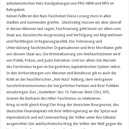
antiislamistischen Hetz-Kundgebungen von PRO-NRW und NPD im
Ruhrgebiet.
Keinen Fußbreit den Nazi-Faschisten! Diese Losung muss in allen
Städten und Gemeinden greifen. Gleichzeitig müssen wir aber überall
in diesen Aktionen laut sagen, Faschisierung geht heute vor allem vom
Staat aus. Rassistische Ausgrenzung und Verfolgung von MigrantInnen
und Flüchtlingen ist Regierungspolitik. Die Tolerierung und
Unterstützung faschistischer Organisationen und ihrer Mordtaten geht
von diesem Staat aus. Die Kriminalisierung von AntifaschistInnen wird
von Politik, Polizei, und Justiz betrieben. Und vor allem: Die Wurzeln
des Faschismus liegen im bürgerlichen, kapitalistischen System selbst.
In den Vorbereitungen von Aktionen und Bündnisse gilt es auch die
Kritik an der heuchlerischen „Anti-Nazi“ Haltung, dem verlogenen
Geschichstrevisionismus der bürgerlichen Parteien und ihrer Politiker
einzubringen. Das „Gedenken“ des 13. Februar dient CDU, SPD,
Grünen die Barbarei des Hitler-Faschismus zu relativieren.
Krieg ist nicht gleich Krieg! Der Krieg der deutschen Bourgeoisie, des
deutschen Finanzkapitals mit ihrer Hitlerregierung an der Spitze war
imperialistisch und auf Unterwerfung der Völker unter ihre Diktatur
ausgerichtet. Der antifaschistische Krieg der Völker der Welt gegen die