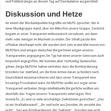
und Politikstrategie an diesem Tag auf Deeskalation ausgerichtet!
Diskussion und Hetze
An einem der Blockadepunkte begrüßte ein MLPD-Sprecher, der in
einer Musikgruppe stand, über ein Mikrofon unsere Gruppe. Zunächst
begann er unser Transparent enthusiastisch vorzulesen, um dann
mehr oder weniger im Murmeln zu enden. Der Inhalt passte ihm
offenbar überhaupt nicht. Wir wurden dort zum ersten Mal massiv von
MLPD’lern und einigen deutschen BürgerInnen wegen unseres
Transparentes angegangen. Ein Typ hat einen unserer Genossen auch
körperlich angegriffen. Wir konnten aber rechtzeitig dazwischen
gehen. Einige MLPD’ler haben vertreten, dass die Bombardierung
Dresdens nur stattfand, um die Rote Armee daran zu hindern nach
Deutschland einzumarschieren und dass unser Transparent eine
bösartige Provokation wäre. Ein MLPD’ler wollte uns sogar unser
Transparent verbieten. Einige intellektuelle Bürgerliche wollten uns
ebenfalls das Tragen unseres Transparents untersagen. Ihre
Vorwürfe: „Es sind so viele unschuldige ZivilistInnen gestorben“, „Das
ist ein Straftatbestand“, „Ihr seid nicht aus Dresden, ihr versteht das
nicht“, „Das war Bombardierung der Zivilisten“, „Dresden war nicht