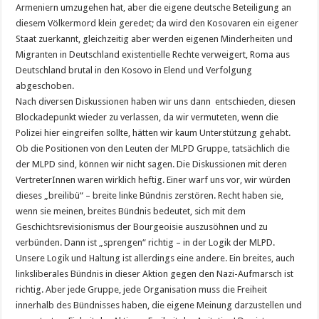
Armeniern umzugehen hat, aber die eigene deutsche Beteiligung an
diesem Völkermord klein geredet; da wird den Kosovaren ein eigener
Staat zuerkannt, gleichzeitig aber werden eigenen Minderheiten und
Migranten in Deutschland existentielle Rechte verweigert, Roma aus
Deutschland brutal in den Kosovo in Elend und Verfolgung
abgeschoben.
Nach diversen Diskussionen haben wir uns dann entschieden, diesen
Blockadepunkt wieder zu verlassen, da wir vermuteten, wenn die
Polizei hier eingreifen sollte, hätten wir kaum Unterstützung gehabt.
Ob die Positionen von den Leuten der MLPD Gruppe, tatsächlich die
der MLPD sind, können wir nicht sagen. Die Diskussionen mit deren
VertreterInnen waren wirklich heftig. Einer warf uns vor, wir würden
dieses „breilibü“ – breite linke Bündnis zerstören. Recht haben sie,
wenn sie meinen, breites Bündnis bedeutet, sich mit dem
Geschichtsrevisionismus der Bourgeoisie auszusöhnen und zu
verbünden. Dann ist „sprengen“ richtig – in der Logik der MLPD.
Unsere Logik und Haltung ist allerdings eine andere. Ein breites, auch
linksliberales Bündnis in dieser Aktion gegen den Nazi-Aufmarsch ist
richtig. Aber jede Gruppe, jede Organisation muss die Freiheit
innerhalb des Bündnisses haben, die eigene Meinung darzustellen und