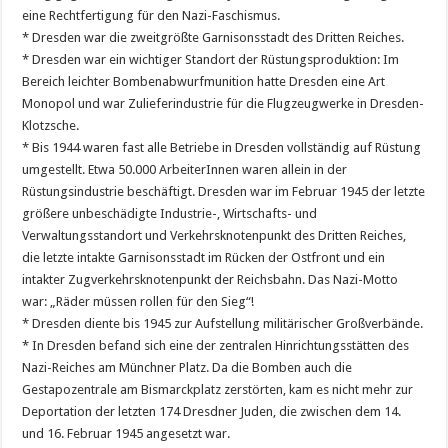
eine Rechtfertigung für den Nazi-Faschismus.
* Dresden war die zweitgrößte Garnisonsstadt des Dritten Reiches.
* Dresden war ein wichtiger Standort der Rüstungsproduktion: Im
Bereich leichter Bombenabwurfmunition hatte Dresden eine Art
Monopol und war Zulieferindustrie für die Flugzeugwerke in Dresden-
Klotzsche.
* Bis 1944 waren fast alle Betriebe in Dresden vollständig auf Rüstung
umgestellt. Etwa 50.000 ArbeiterInnen waren allein in der
Rüstungsindustrie beschäftigt. Dresden war im Februar 1945 der letzte
größere unbeschädigte Industrie-, Wirtschafts- und
Verwaltungsstandort und Verkehrsknotenpunkt des Dritten Reiches,
die letzte intakte Garnisonsstadt im Rücken der Ostfront und ein
intakter Zugverkehrsknotenpunkt der Reichsbahn. Das Nazi-Motto
war: „Räder müssen rollen für den Sieg“!
* Dresden diente bis 1945 zur Aufstellung militärischer Großverbände.
* In Dresden befand sich eine der zentralen Hinrichtungsstätten des
Nazi-Reiches am Münchner Platz. Da die Bomben auch die
Gestapozentrale am Bismarckplatz zerstörten, kam es nicht mehr zur
Deportation der letzten 174 Dresdner Juden, die zwischen dem 14.
und 16. Februar 1945 angesetzt war.