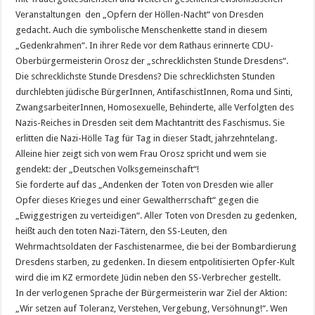
Veranstaltungen den „Opfern der Höllen-Nacht“ von Dresden
gedacht. Auch die symbolische Menschenkette stand in diesem
„Gedenkrahmen“. In ihrer Rede vor dem Rathaus erinnerte CDU-
Oberbürgermeisterin Orosz der „schrecklichsten Stunde Dresdens“.
Die schrecklichste Stunde Dresdens? Die schrecklichsten Stunden
durchlebten jüdische BürgerInnen, AntifaschistInnen, Roma und Sinti,
ZwangsarbeiterInnen, Homosexuelle, Behinderte, alle Verfolgten des
Nazis-Reiches in Dresden seit dem Machtantritt des Faschismus. Sie
erlitten die Nazi-Hölle Tag für Tag in dieser Stadt, jahrzehntelang.
Alleine hier zeigt sich von wem Frau Orosz spricht und wem sie
gendekt: der „Deutschen Volksgemeinschaft“!
Sie forderte auf das „Andenken der Toten von Dresden wie aller
Opfer dieses Krieges und einer Gewaltherrschaft“ gegen die
„Ewiggestrigen zu verteidigen“. Aller Toten von Dresden zu gedenken,
heißt auch den toten Nazi-Tätern, den SS-Leuten, den
Wehrmachtsoldaten der Faschistenarmee, die bei der Bombardierung
Dresdens starben, zu gedenken. In diesem entpolitisierten Opfer-Kult
wird die im KZ ermordete Jüdin neben den SS-Verbrecher gestellt.
In der verlogenen Sprache der Bürgermeisterin war Ziel der Aktion:
„Wir setzen auf Toleranz, Verstehen, Vergebung, Versöhnung!“. Wen