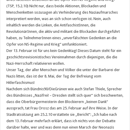
(TSP, 15.2.10) Nicht nur, dass beide Aktionen, Blockaden und
Menschenketten sozusagen als Verhinderung des Naziaufmarsches
interpretiert werden, was an sich schon verlogen ist. Nein, auch
inhaltlich werden die Linken, die AntifaschistInnen, die
RevolutionärInnen, die aktiv und militant die Blockaden durchgeführt
haben, zu TeilnehmerInnen eines „unverfälschten Gedenken an die
Opfer von NS-Regime und Krieg“ umfunktioniert.
Der 13. Februar ist für uns kein Gedenktag! Dieses Datum steht für ein
geschichtsrevisionistisches Vereinnahmen durch diejenigen, die die
Nazi-Herrschaft relativieren wollen.
Unser Tag, der aller Menschen und Völker die unter der Barbarei der
Nazis litten, das ist der 8. Mai, der Tag der Befreiung vom
Hitlerfaschismus!
Nachdem sich Bündnis90/DieGrünen wie auch Stefan Thiele, Sprecher
des Bündnisses „Nazifrei! – Dresden stellt sich quer“ sich beschwerten,
dass die Oberbürgermeisterin den Blockierern „keinen Dank“
aussprach, tat Frau Orosz das am 25. Februar auf ihre Weise. In der
Stadtratssitzung am 25.2.10 erstattete sie „Bericht“: „Ich habe nach
dem 13. Februar mehrfach erklärt, dass ich nichts von der Debatte
darüber halte, wer und was denn nun einen Marsch der Neonazis