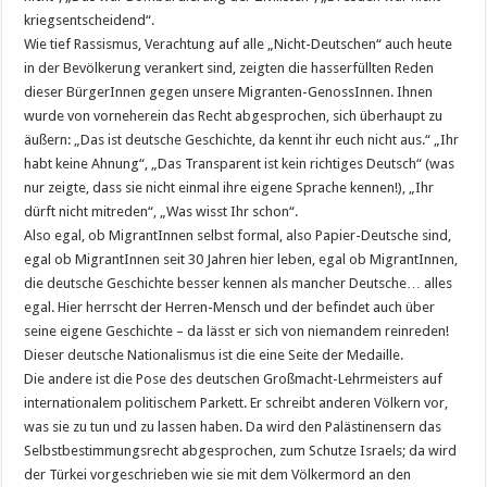
kriegsentscheidend“.
Wie tief Rassismus, Verachtung auf alle „Nicht-Deutschen“ auch heute
in der Bevölkerung verankert sind, zeigten die hasserfüllten Reden
dieser BürgerInnen gegen unsere Migranten-GenossInnen. Ihnen
wurde von vorneherein das Recht abgesprochen, sich überhaupt zu
äußern: „Das ist deutsche Geschichte, da kennt ihr euch nicht aus.“ „Ihr
habt keine Ahnung“, „Das Transparent ist kein richtiges Deutsch“ (was
nur zeigte, dass sie nicht einmal ihre eigene Sprache kennen!), „Ihr
dürft nicht mitreden“, „Was wisst Ihr schon“.
Also egal, ob MigrantInnen selbst formal, also Papier-Deutsche sind,
egal ob MigrantInnen seit 30 Jahren hier leben, egal ob MigrantInnen,
die deutsche Geschichte besser kennen als mancher Deutsche… alles
egal. Hier herrscht der Herren-Mensch und der befindet auch über
seine eigene Geschichte – da lässt er sich von niemandem reinreden!
Dieser deutsche Nationalismus ist die eine Seite der Medaille.
Die andere ist die Pose des deutschen Großmacht-Lehrmeisters auf
internationalem politischem Parkett. Er schreibt anderen Völkern vor,
was sie zu tun und zu lassen haben. Da wird den Palästinensern das
Selbstbestimmungsrecht abgesprochen, zum Schutze Israels; da wird
der Türkei vorgeschrieben wie sie mit dem Völkermord an den