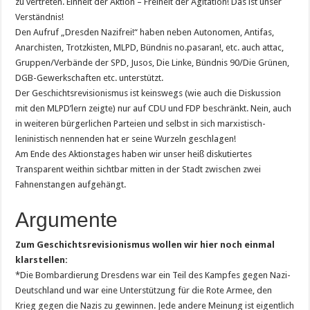
zu vertreten. Einheit der Aktion – Freiheit der Agitation! Das ist unser
Verständnis!
Den Aufruf „Dresden Nazifrei!“ haben neben Autonomen, Antifas,
Anarchisten, Trotzkisten, MLPD, Bündnis no.pasaran!, etc. auch attac,
Gruppen/Verbände der SPD, Jusos, Die Linke, Bündnis 90/Die Grünen,
DGB-Gewerkschaften etc. unterstützt.
Der Geschichtsrevisionismus ist keinswegs (wie auch die Dis­kussion
mit den MLPD’lern zeigte) nur auf CDU und FDP beschränkt. Nein, auch
in weiteren bürgerlichen Parteien und selbst in sich marxistisch-
leninistisch nennenden hat er seine Wurzeln geschlagen!
Am Ende des Aktionstages haben wir unser heiß diskutiertes
Transparent weithin sichtbar mitten in der Stadt zwischen zwei
Fahnenstangen aufgehängt.
Argumente
Zum Geschichtsrevisionismus wollen wir hier noch einmal
klarstellen:
*Die Bombardierung Dresdens war ein Teil des Kampfes gegen Nazi-
Deutschland und war eine Unterstützung für die Rote Armee, den
Krieg gegen die Nazis zu gewinnen. Jede andere Meinung ist eigentlich