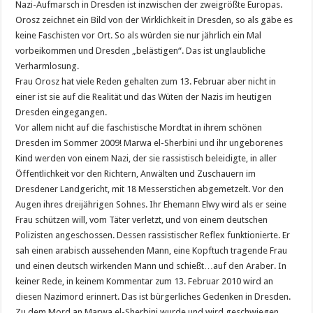
Nazi-Aufmarsch in Dresden ist inzwischen der zweigrößte Europas.
Orosz zeichnet ein Bild von der Wirklichkeit in Dresden, so als gäbe es
keine Faschisten vor Ort. So als würden sie nur jährlich ein Mal
vorbeikommen und Dresden „belästigen“. Das ist unglaubliche
Verharmlosung.
Frau Orosz hat viele Reden gehalten zum 13. Februar aber nicht in
einer ist sie auf die Realität und das Wüten der Nazis im heutigen
Dresden eingegangen.
Vor allem nicht auf die faschistische Mordtat in ihrem schönen
Dresden im Sommer 2009! Marwa el-Sherbini und ihr ungeborenes
Kind werden von einem Nazi, der sie rassistisch beleidigte, in aller
Öffentlichkeit vor den Richtern, Anwälten und Zuschauern im
Dresdener Landgericht, mit 18 Messerstichen abgemetzelt. Vor den
Augen ihres dreijährigen Sohnes. Ihr Ehemann Elwy wird als er seine
Frau schützen will, vom Täter verletzt, und von einem deutschen
Polizisten angeschossen. Dessen rassistischer Reflex funktionierte. Er
sah einen arabisch aussehenden Mann, eine Kopftuch tragende Frau
und einen deutsch wirkenden Mann und schießt…auf den Araber. In
keiner Rede, in keinem Kommentar zum 13. Februar 2010 wird an
diesen Nazimord erinnert. Das ist bürgerliches Gedenken in Dresden.
Zu dem Mord an Marwa el-Sherbini wurde und wird geschwiegen.