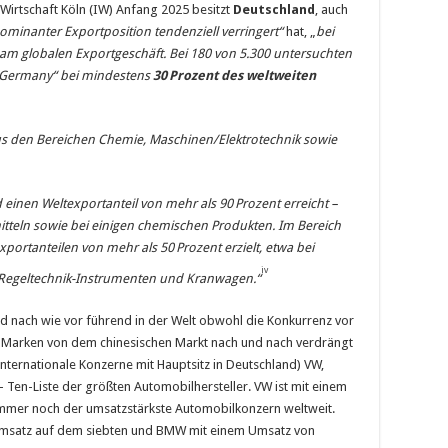
 Wirtschaft Köln (IW) Anfang 2025 besitzt
Deutschland
, auch
ominanter Exportposition tendenziell verringert“
hat, „
bei
m globalen Exportgeschäft. Bei 180 von 5.300 untersuchten
n Germany“ bei mindestens
30
Prozent des weltweiten
us den Bereichen Chemie, Maschinen/Elektrotechnik sowie
 einen Weltexportanteil von mehr als 90
Prozent erreicht –
teln sowie bei einigen chemischen Produkten. Im Bereich
exportanteilen von mehr als 50
Prozent erzielt, etwa bei
iv
egeltechnik-Instrumenten und Kran­wagen.“
and nach wie vor führend in der Welt obwohl die Konkurrenz vor
e Marken von dem chinesischen Markt nach und nach verdrängt
internationale Konzerne mit Hauptsitz in Deutschland) VW,
en-Liste der größten Automobilhersteller. VW ist mit einem
immer noch der umsatzstärkste Automobilkonzern weltweit.
 Umsatz auf dem siebten und BMW mit einem Umsatz von