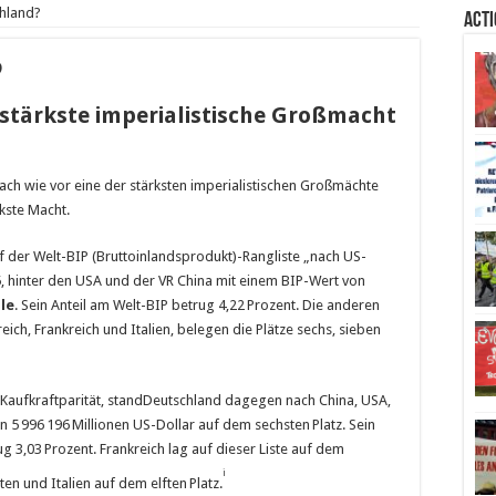
chland?
Act
?
stärkste imperialistische Großmacht
ch wie vor eine der stärksten imperialistischen Großmächte
rkste Macht.
 der Welt-BIP (Bruttoinlandsprodukt)-Rangliste „nach US-
 hinter den USA und der VR China mit einem BIP-Wert von
lle
. Sein Anteil am Welt-BIP betrug 4,22 Prozent. Die anderen
ch, Frankreich und Italien, belegen die Plätze sechs, sieben
 Kaufkraftparität, standDeutschland dagegen nach China, USA,
 5 996 196 Millionen US-Dollar auf dem sechsten Platz. Sein
g 3,03 Prozent. Frankreich lag auf dieser Liste auf dem
i
en und Italien auf dem elften Platz.