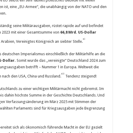
e EU selbst ein sehr labiles politisches Gebilde mit vielen
en ist, eine „EU-Armee“, die unabhängig von der NATO und den
ken.
tändig seine Militärausgaben, rüstet rapide auf und befindet
ben 2023 mit einer Gesamtsumme von
66,8
Mrd. US-Dollar
xi
 Arabien, Vereinigtes Königreich an siebter Stelle.
deutschen Imperialismus einschließlich der Militärhilfe an die
S-Dollar.
Somit wurde das „vereinigte“ Deutschland 2024 zum
stungsausgaben betrifft – Nummer 1 in Europa. Weltweit die
xii
 nach den USA, China und Russland.
Tendenz steigend!
utschlands zu einer wichtigen Militärmacht nicht gebremst. Im
bis dahin höchste Summe in der Geschichte Deutschlands. Und
ligen Verfassungsänderung im März 2025 mit Stimmen der
ählten Parlaments sind für Kriegsausgaben jede Begrenzung
ereitet sich als ökonomisch führende Macht in der EU gezielt