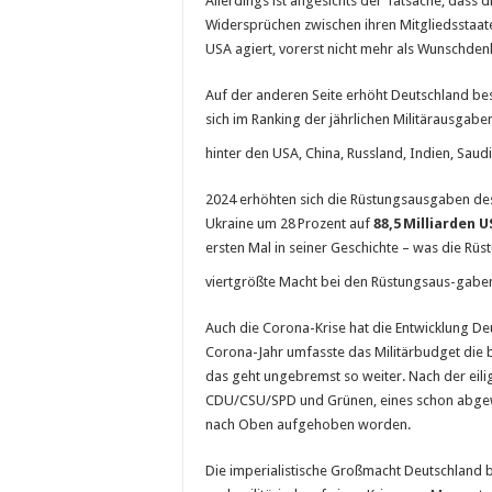
Allerdings ist angesichts der Tatsache, dass di
Widersprüchen zwischen ihren Mitgliedsstaat
USA agiert, vorerst nicht mehr als Wunschden
Auf der anderen Seite erhöht Deutschland bes
sich im Ranking der jährlichen Militärausga
hinter den USA, China, Russland, Indien, Saudi
2024 erhöhten sich die Rüstungsausgaben des 
Ukraine um 28 Prozent auf
88,5
Milliarden U
ersten Mal in seiner Geschichte – was die Rü
viertgrößte Macht bei den Rüstungsaus-gaben
Auch die Corona-Krise hat die Entwicklung De
Corona-Jahr umfasste das Militärbudget die 
das geht ungebremst so weiter. Nach der ei
CDU/CSU/SPD und Grünen, eines schon abgew
nach Oben aufgehoben worden.
Die imperialistische Großmacht Deutschland b