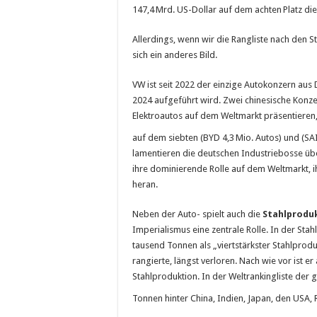
147,4 Mrd. US-Dollar auf dem achten Platz dies
Allerdings, wenn wir die Rangliste nach den S
sich ein anderes Bild.
VW ist seit 2022 der einzige Autokonzern aus 
2024 aufgeführt wird. Zwei chinesische Konzer
Elektroautos auf dem Weltmarkt präsentieren,
auf dem siebten (BYD 4,3 Mio. Autos) und (SAI
lamentieren die deutschen Industriebosse über
ihre dominierende Rolle auf dem Weltmarkt, i
heran.
Neben der Auto- spielt auch die
Stahlprodu
Imperialismus eine zentrale Rolle. In der Stah
tausend Tonnen als „viertstärkster Stahlprod
rangierte, längst verloren. Nach wie vor ist 
Stahlproduktion. In der Weltrankingliste der 
Tonnen hinter China, Indien, Japan, den USA,