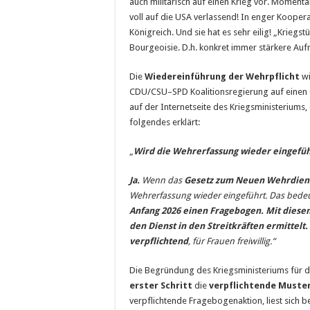
auch militärisch auf einen Krieg vor. Momenta
voll auf die USA verlassend! In enger Kooper
Königreich. Und sie hat es sehr eilig! „Krieg
Bourgeoisie. D.h. konkret immer stärkere Auf
Die
Wiedereinführung der Wehrpflicht
wi
CDU/CSU–SPD Koalitionsregierung auf einen 
auf der Internetseite des Kriegsministeriums,
folgendes erklärt:
„
Wird die Wehrerfassung wieder eingefüh
Ja.
Wenn das
Gesetz zum Neuen Wehrdien
Wehrerfassung wieder eingeführt. Das bede
Anfang 2026 einen Fragebogen. Mit diese
den Dienst in den Streitkräften ermittel
verpflichtend
, für Frauen freiwillig.“
Die Begründung des Kriegsministeriums für di
erster Schritt
die
verpflichtende Muste
verpflichtende Fragebogenaktion, liest sich b