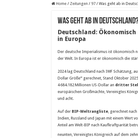
Home
/
Zeitungen
/
97
/
Was geht ab in Deuts
Was geht ab in Deutschland
Deutschland: Ökonomisch 
in Europa
Der deutsche Imperialismus ist ökonomisch na
der Welt. In Europa ist er ökonomisch die stä
2024 lag Deutschland nach IWF Schätzung, auf
Dollar Größe
“
gerechnet, Stand Oktober 2025,
4 684.182 Millionen US-Dollar an
dritter
Ste
europäischen Großmächte, Vereinigtes Königrei
und acht.
Auf der
BIP-Weltrangliste
, gerechnet nach
Indien, Russland und Japan mit einem Wert von
Anteil am Welt-BIP nach Kaufkraftparität betru
neunten, Vereinigtes Königreich auf dem zehnt