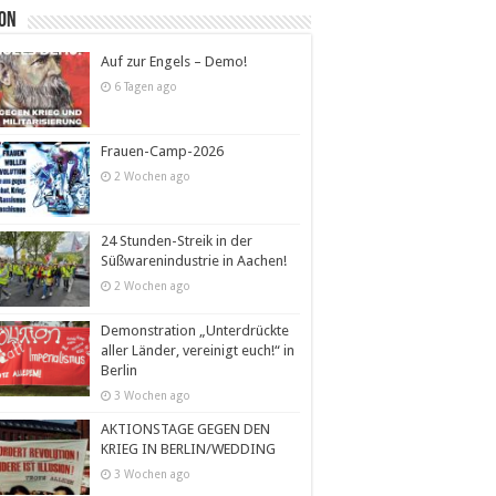
ion
Auf zur Engels – Demo!
6 Tagen ago
Frauen-Camp-2026
2 Wochen ago
24 Stunden-Streik in der
Süßwarenindustrie in Aachen!
2 Wochen ago
Demonstration „Unterdrückte
aller Länder, vereinigt euch!“ in
Berlin
3 Wochen ago
AKTIONSTAGE GEGEN DEN
KRIEG IN BERLIN/WEDDING
3 Wochen ago