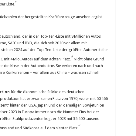
v
er Liste.
tückzahlen der hergestellten Kraftfahrzeuge ansehen ergibt
Deutschland, der in der Top-Ten-Liste mit 9 Millionen Autos
ne, SAIC und BYD, die sich seit 2020 vor allem mit
 stehen 2024 auf der Top-Ten-Liste der größten Autohersteller
vi
C mit 4 Mio. Autos) auf dem achten Platz.
Nicht ohne Grund
 die Krise in der Autoindustrie. Sie verlieren nach und nach
hre Konkurrenten – vor allem aus China – wachsen schnell
ktion
für die ökonomische Stärke des deutschen
lproduktion hat er zwar seinen Platz von 1970, wo er mit 50 466
uzent“ hinter den USA, Japan und der damaligen Sowjetunion
er aber 2023 in Europa immer noch die Nummer Eins bei der
größten Stahlproduzenten liegt er 2023 mit 35.400 tausend
vii
 Russland und Südkorea auf dem siebten Platz.