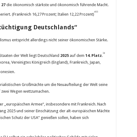
 27
die ökonomisch stärkste und ökonomisch führende Macht.
viii
riert. (Frankreich 16,27 Prozent; Italien 12,22 Prozent)
rtüchtigung Deutschlands“
lismus entspricht allerdings nicht seiner ökonomischen Stärke.
ix
Staaten der Welt liegt Deutschland
2025
auf dem
14.
Platz
.
orea, Vereinigtes Königreich (England), Frankreich, Japan,
ndonesien.
rialistischen Großmächte um die Neuaufteilung der Welt seine
auf zwei Wegen wettzumachen.
iner „europäischen Armee“, insbesondere mit Frankreich. Nach
g 2025 und seiner Einschätzung der alt-europäischen Mächte
rischen Schutz der USA“ genießen sollen, haben sich