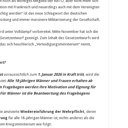
n noch als wichtiges Mitglied der NATO, aber nicht mehr sich
ation mit Frankreich und neuerdings auch mit dem Vereinigten
stüchtig werden“ ist das neue Schlagwort der deutschen
rüstung und immer massivere Militarisierung der Gesellschaft.
rd unter Volldampf vorbereitet. Mitte November hat sich die
Gesetzentwurf geeinigt. Zum Inhalt des Gesetzentwurfs wird
 das sich heuchlerisch „Verteidigungsmini­sterium“ nennt,
rt?
st
voraussichtlich zum
1.
Januar 2026 in Kraft tritt
, wird die
utet:
Alle 18-jährigen Männer und Frauen erhalten ab
m Fragebogen werden ihre Motivation und Eignung für
t. Für Männer ist die Beantwortung des Fragebogens
e anvisierte
Wiedereinführung der Wehrpflicht,
deren
rung
für alle 18-jährigen Männer ist, nichts anderes als die
eim Kriegsministerium wie folgt: