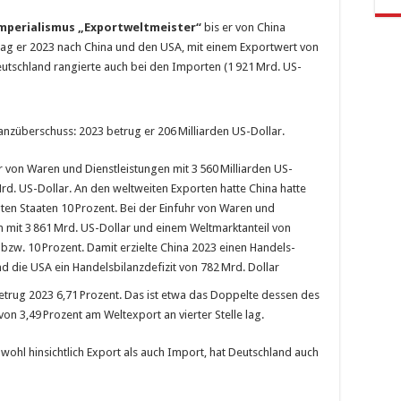
mperialismus
„Exportweltmeister“
bis er von China
 lag er 2023 nach China und den USA, mit einem Exportwert von
 Deutschland rangierte auch bei den Importen (1 921 Mrd. US-
anzüberschuss: 2023 betrug er 206 Milliarden US-Dollar.
r von Waren und Dienstleistungen mit 3 560 Milliarden US-
Mrd. US-Dollar. An den weltweiten Exporten hatte China hatte
igten Staaten 10 Prozent. Bei der Einfuhr von Waren und
en mit 3 861 Mrd. US-Dollar und einem Weltmarktanteil von
 bzw. 10 Prozent. Damit erzielte China 2023 einen Handels­
d die USA ein Handelsbilanzdefizit von 782 Mrd. Dollar
etrug 2023 6,71 Prozent. Das ist etwa das Doppelte dessen des
von 3,49 Prozent am Weltexport an vierter Stelle lag.
owohl hinsichtlich Export als auch Import, hat Deutschland auch