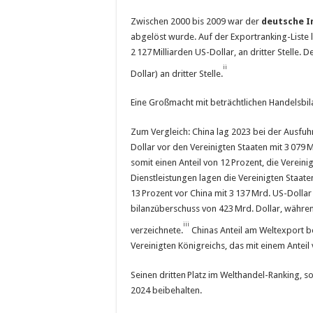
Zwischen 2000 bis 2009 war der
deutsche I
abgelöst wurde. Auf der Exportranking-Liste
2 127 Milliarden US-Dollar, an dritter Stelle.
ii
Dollar) an dritter Stelle.
Eine Großmacht mit beträchtlichen Handelsbil
Zum Vergleich: China lag 2023 bei der Ausfuh
Dollar vor den Vereinigten Staaten mit 3 079 
somit einen Anteil von 12 Prozent, die Verein
Dienstleistungen lagen die Vereinigten Staat
13 Prozent vor China mit 3 137 Mrd. US-Dollar
bilanz­überschuss von 423 Mrd. Dollar, währen
iii
verzeichnete.
Chinas Anteil am Weltexport b
Vereinigten Königreichs, das mit einem Anteil 
Seinen dritten Platz im Welthandel-Ranking, s
2024 beibehalten.