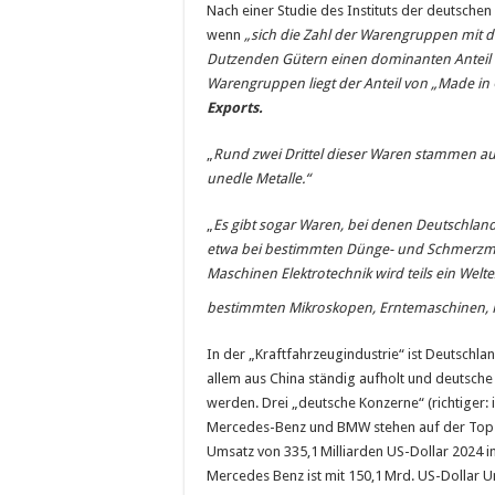
Nach einer Studie des Instituts der deutschen
wenn
„sich die Zahl der Warengruppen mit d
Dutzenden Gütern einen dominanten Anteil a
Warengruppen liegt der Anteil von „Made i
Exports.
„
Rund zwei Drittel dieser Waren stammen a
unedle Metalle.“
„
Es gibt sogar Waren, bei denen Deutschland
etwa bei bestimmten Dünge- und Schmerzmit
Maschinen Elektrotechnik wird teils ein Welt
bestimmten Mikroskopen, Erntemaschinen, R
In der „Kraftfahrzeugindustrie“ ist Deutschl
allem aus China ständig aufholt und deutsch
werden. Drei „deutsche Konzerne“ (richtiger: 
Mercedes-Benz und BMW stehen auf der Top- T
Umsatz von 335,1 Milliarden US-Dollar 2024 
Mercedes Benz ist mit 150,1 Mrd. US-Dollar