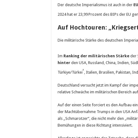
Der deutsche Imperialismus ist auch in der
EU
2024 hat er 23,99 Prozent des BIPs der EU gene
Auf Hochtouren: „Kriegse
Die militärische Stärke des deutschen Imperia
Im
Ranking der militärischen Stärke
der 
hinter
den USA, Russland, China, Indien, Südk
x
Türkiye/Türkei
, Italien, Brasilien, Pakistan, I
Deutschland versucht jetzt im Kampf der impe
relative Schwäche im militärischen Bereich 
Auf der einen Seite forciert es den Aufbau e
der Machtübernahme Trumps in den USA Anfan
als „Schmarotzer“, die nicht mehr den „militä
Bemühungen in diese Richtung intensiviert.