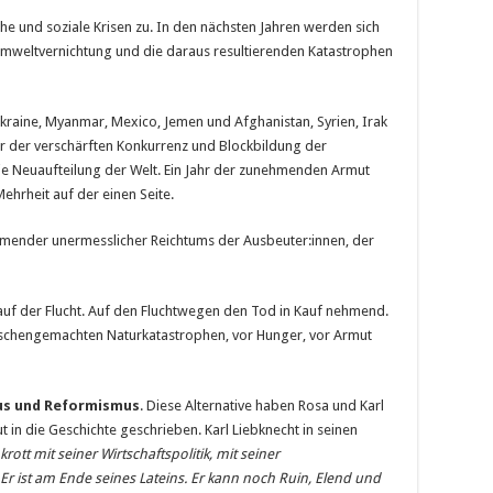
he und soziale Krisen zu. In den nächsten Jahren werden sich
 Umwelt­vernichtung und die daraus resultierenden Katastrophen
 Ukraine, Myanmar, Mexico, Jemen und Afghanistan, Syrien, Irak
hr der ver­schärften Konkurrenz und Blockbildung der
ie Neuaufteilung der Welt. Ein Jahr der zunehmenden Armut
ehrheit auf der einen Seite.
hmender un­ermesslicher Reichtums der Ausbeuter:innen, der
auf der Flucht. Auf den Fluchtwegen den Tod in Kauf nehmend.
nschengemachten Na­turkatastrophen, vor Hunger, vor Armut
us und Refor­mismus
. Diese Alternative haben Rosa und Karl
 in die Geschichte geschrieben. Karl Liebknecht in seinen
rott mit seiner Wirtschaftspolitik, mit seiner
k. Er ist am Ende seines Lateins. Er kann noch Ruin, Elend und