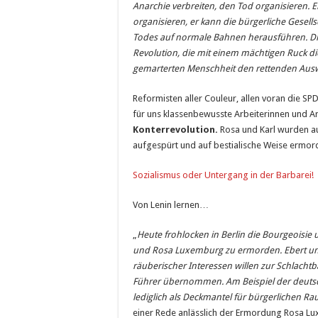
Anarchie verbreiten, den Tod organisieren. 
organisieren, er kann die bürgerliche Ge­sel
Todes auf normale Bahnen herausführen. Dies 
Revolution, die mit einem mächtigen Ruck 
gemarterten Menschheit den rettenden Aus­
Reformisten aller Couleur, allen voran die SPD
für uns klassenbewusste Arbeiterinnen und Arb
Konterrevolution.
Rosa und Karl wurden au
aufgespürt und auf bestialische Weise ermor
Sozialismus oder Untergang in der Barbarei!
Von Lenin lernen…
„
Heute frohlocken in Berlin die Bourgeoisie u
und Rosa Luxem­burg zu ermorden. Ebert und
räuberischer Interessen willen zur Schlacht­b
Führer übernommen. Am Beispiel der deutsc
lediglich als Deck­mantel für bürgerlichen R
einer Rede anlässlich der Ermor­dung Rosa L