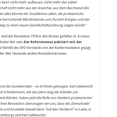
Er kann nicht mehr aufbauen, nicht mehr das Leben
lschaft nicht mehr aus der Anarchie, aus dem Bacchanal des
alles könnte der Sozialismus allein, die proletarische
die herrschende Mörderbande zum Purzeln bringen und der
weg zu einer neuen Gesellschaftsordnung zeigen würde.
“
 sind der Re­volution 1918 in den Rücken gefallen ist. Es muss
eiter klar sein:
Der Reformismus paktiert mit der
f Befehl des SPD Vorstands von der Kon­terrevolution gejagt,
det. Wie Tausende andere Revolutionär:innen.
nd die Sozialver­räter – es ist ihnen gelungen, Karl Liebknecht
 Scheidemann, die vier Jahre lang die Arbeiter um
ank führten, haben jetzt die Rolle von Henkern proletarischer
hen Revolution überzeugen wir uns, dass die ‚Demokratie‘
aub und brutalste Gewalt dient. Tod den Henkern!
“ so Lenin, in
uxemburgs und Karl Liebknechts.