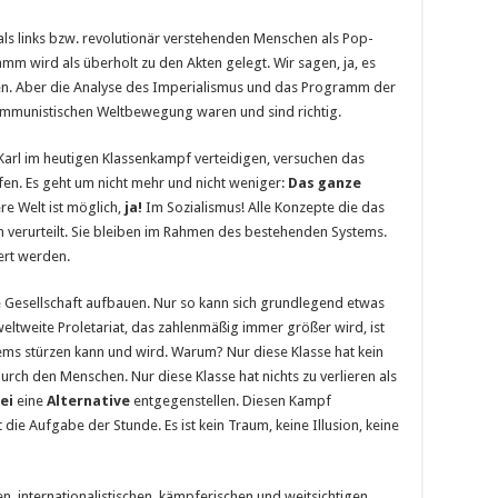
als links bzw. revolutionär verstehenden Menschen als Pop-
amm wird als überholt zu den Akten gelegt. Wir sagen, ja, es
gen. Aber die Analyse des Imperialismus und das Programm der
ommunistischen Weltbewe­gung waren und sind richtig.
arl im heu­tigen Klassenkampf verteidigen, versuchen das
fen. Es geht um nicht mehr und nicht weniger:
Das ganze
re Welt ist möglich,
ja!
Im Sozia­lismus! Alle Konzepte die das
 verurteilt. Sie bleiben im Rahmen des bestehenden Systems.
ert werden.
 Gesellschaft aufbauen. Nur so kann sich grundlegend etwas
eltweite Proletariat, das zahlenmäßig immer größer wird, ist
stems stürzen kann und wird. Warum? Nur diese Klasse hat kein
ch den Menschen. Nur diese Klasse hat nichts zu verlieren als
rei
eine
Alternative
entgegenstellen. Diesen Kampf
die Aufgabe der Stunde. Es ist kein Traum, keine Illusion, keine
, interna­tionalistischen, kämpferischen und weitsichtigen