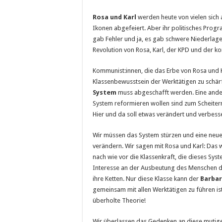
R
osa und Karl
werden heute von vielen sich 
Ikonen abgefeiert. Aber ihr politisches Progr
gab Feh­ler und ja, es gab schwere Niederla
Revolution von Rosa, Karl, der KPD und der k
Kommunist:innen, die das Erbe von Rosa und K
Klassenbe­wusstsein der Werktätigen zu schär
System
muss abge­schafft werden. Eine ande
System reformieren wollen sind zum Scheitern
Hier und da soll etwas verändert und verbess
Wir müssen das System stürzen und eine neue
verändern. Wir sagen mit Rosa und Karl: Das w
nach wie vor die Klas­senkraft, die dieses Sy
Interesse an der Ausbeutung des Menschen dur
ihre Ketten. Nur diese Klasse kann der
Barba
gemeinsam mit allen Werktätigen zu führen ist 
überholte Theorie!
Wir überlassen das Gedenken an diese mutigen