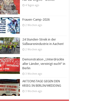
4 Tagen ago
Frauen-Camp-2026
2 Wochen ago
24 Stunden-Streik in der
Süßwarenindustrie in Aachen!
2 Wochen ago
Demonstration „Unterdrückte
aller Länder, vereinigt euch!“ in
Berlin
3 Wochen ago
AKTIONSTAGE GEGEN DEN
KRIEG IN BERLIN/WEDDING
3 Wochen ago