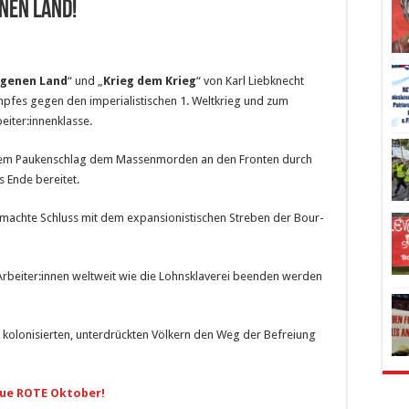
enen Land!
igenen Land
“ und „
Krieg dem Krieg
“ von Karl Liebknecht
mpfes gegen den imperialistischen 1. Weltkrieg und zum
eiter:innenklasse.
einem Pauken­schlag dem Massenmorden an den Fronten durch
s Ende bereitet.
 machte Schluss mit dem expansionistischen Streben der Bour­
Arbeiter:innen weltweit wie die Lohnsklaverei beenden werden
 kolonisier­ten, unterdrückten Völkern den Weg der Befreiung
eue ROTE Oktober!