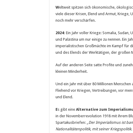
W
eltweit spitzen sich ökonomische, ökologisc
viele dieser Krisen, Elend und Armut, Kriege,
noch mehr verschärfen.
2024:
Ein Jahr voller Kriege: Somalia, Sudan,
und Palästina um nur einige zu nennen. Ein Ja
imperialis­tischen Großmächte im Kampf für d
und des Elends der Werktätigen, der großen M
Auf der anderen Seite satte Profite und zune
kleinen Minderheit.
Und ein Jahr mit über 80 Millionen Menschen 
Fliehend vor Kriegen, Vertreibungen, vor me
und Elend.
E
s gibt eine
Alternative zum Imperialism
in der Novemberrevolution 1918 mit ihrem Blut
Spartakusbriefen: „
Der Imperialismus ist bank
Nationalitätenpolitik, mit seiner Kriegspoliti