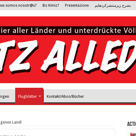
nes somos nosotr@s?
Biz Kimiz?
Presentazione
بشرح زیرمنتشرکرده­ایم
ungen
Flugblätter
Kontakt/Abos/Bücher
igenen Land!
Act