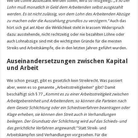
Wie die Löhne ausbezahlt werden sollen, wird so festgelegt:
„§ 50 Der
Lohn muß monatlich in Geld dem ­Arbeitenden selbst ausgezahlt
werden. Es ist nicht zulässig, von dem Lohn des Arbeitenden Abzüge
zu machen oder die Auszahlung grundlos zu verzögern.“
Auch das
hört sich gut an! Aber die Wirklichkeit steht in krassem Widerspruch
dazu: ausstehende, nicht rechtzeitig oder nie bezahlten Löhne oder
auch Lohnabzüge sind mit die wichtigsten Gründe für die meisten
Streiks und Arbeitskämpfe, die in den letzten Jahren geführt wurden.
Auseinandersetzungen zwischen Kapital
und Arbeit
Wie schon gesagt, gibt es gesetzlich kein Streikrecht. Was passiert
aber, wenn es so genannte „Arbeitsstreitigkeiten“ gibt? Damit
beschäftigt sich § 77
„Kommt es zu einer Arbeitsstreitigkeit zwischen
Arbeitgebereinheit und Arbeitendem, so können die Parteien nach
dem Gesetz Schlichtung oder ein Schiedsverfahren beantragen oder
Klage erheben, sie können den Streit auch in Verhandlungen
beilegen. Der Grundsatz der Schlichtung wird auf das Schieds- und
das gerichtliche Verfahren angewandt.“
Statt Streik- und
Arbeitskämpfen sind Verhandlungen vorgesehen. Für die