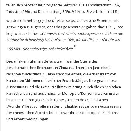
teilen sich prozentual in folgende Sektoren auf: Landwirtschaft 37%,
Industrie 29% und Dienstleistung 35%. 9,1 Mio., Erwerbslose (4,1%)
9
werden offiziell angegeben.
Aber selbst chinesische Experten sind
gezwungen zuzugeben, dass das geschönte Angaben sind. Die Quote
liegt weitaus höher.
„Chinesische Arbeitsmarktexperten schätzen die
städtische Arbeitslosigkeit auf über 10%, die ländliche auf mehr als
10
100 Mio. ‚überschüssige Arbeitskräfte’
.“
Diese Fakten rufen ins Bewusstsein, wer die Quelle des
gesellschaftlichen Reichtums in China ist. Hinter den Jahrzehnten
rasanten Wachstums in China steht die Arbeit, die Arbeitskraft von
Hunderten Millionen chinesischer Erwerbstätiger. Ihre gnadenlose
Ausbeutung und die Extra-Profitmaximierung durch die chinesischen
Herrschenden und ausländischer Monopole/Konzerne waren in den
letzten 30 Jahren gigantisch. Das Mysterium des chinesischen
„Wunders“ liegt vor allem in der unglaublich zügellosen Auspressung
der chinesischen ArbeiterInnen sowie ihren katastrophalen Lebens-
und Arbeitsbedingungen.