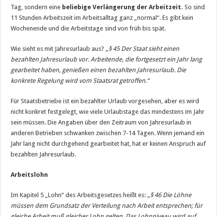
Tag, sondern eine
beliebige Verlängerung der Arbeitzeit.
So sind
11 Stunden Arbeitszeit im Arbeitsalltag ganz „normal“. Es gibt kein
Wochenende und die Arbeitstage sind von früh bis spät.
Wie sieht es mit Jahresurlaub aus?
„§ 45 Der Staat sieht einen
bezahlten Jahresurlaub vor. Arbeitende, die fortgesetzt ein Jahr lang
gearbeitet haben, genießen einen bezahlten Jahresurlaub. Die
konkrete Regelung wird vom Staatsrat getroffen.“
Für Staatsbetriebe ist ein bezahlter Urlaub vorgesehen, aber es wird
nicht konkret festgelegt, wie viele Urlaubstage das mindestens im Jahr
sein müssen. Die Angaben über den Zeitraum von Jahresurlaub in
anderen Betrieben schwanken zwischen 7-14 Tagen. Wenn jemand ein
Jahr lang nicht durchgehend gearbeitet hat, hat er keinen Anspruch auf
bezahlten Jahresurlaub.
Arbeitslohn
Im Kapitel 5 „Lohn“ des Arbeitsgesetzes heißt es:
„§ 46 Die Löhne
müssen dem Grundsatz der Verteilung nach Arbeit entsprechen; für
gleiche Arbeit muß gleicher Lohn gelten. Das Lohnniveau wird auf