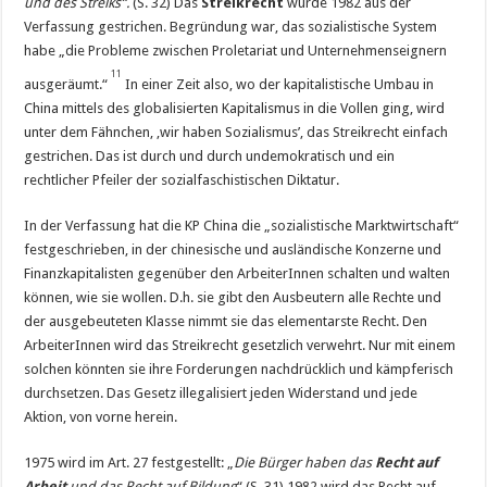
und des Streiks“.
(S. 32) Das
Streikrecht
wurde 1982 aus der
Verfassung gestrichen. Begründung war, das sozialistische System
habe „die Probleme zwischen Proletariat und Unternehmenseignern
11
ausgeräumt.“
In einer Zeit also, wo der kapitalistische Umbau in
China mittels des globalisierten Kapitalismus in die Vollen ging, wird
unter dem Fähnchen, ‚wir haben Sozialismus’, das Streikrecht einfach
gestrichen. Das ist durch und durch undemokratisch und ein
rechtlicher Pfeiler der sozialfaschistischen Diktatur.
In der Verfassung hat die KP China die „sozialistische Marktwirtschaft“
festgeschrieben, in der chinesische und ausländische Konzerne und
Finanzkapitalisten gegenüber den ArbeiterInnen schalten und walten
können, wie sie wollen. D.h. sie gibt den Ausbeutern alle Rechte und
der ausgebeuteten Klasse nimmt sie das elementarste Recht. Den
ArbeiterInnen wird das Streikrecht gesetzlich verwehrt. Nur mit einem
solchen könnten sie ihre Forderungen nachdrücklich und kämpferisch
durchsetzen. Das Gesetz illegalisiert jeden Widerstand und jede
Aktion, von vorne herein.
1975 wird im Art. 27 festgestellt: „
Die Bürger haben das
Recht auf
Arbeit
und das Recht auf Bildung
“ (S. 31) 1982 wird das Recht auf