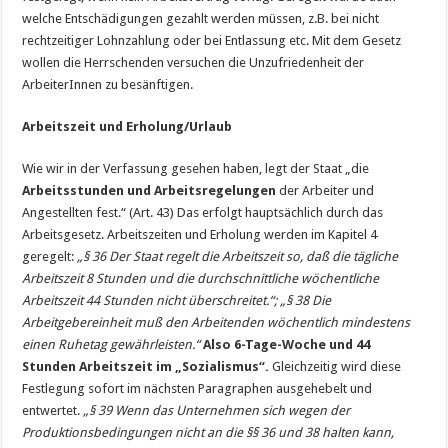
welche Entschädigungen gezahlt werden müssen, z.B. bei nicht
rechtzeitiger Lohnzahlung oder bei Entlassung etc. Mit dem Gesetz
wollen die Herrschenden ver­suchen die Unzufriedenheit der
ArbeiterInnen zu besänftigen.
Arbeitszeit und Erholung/Urlaub
Wie wir in der Verfassung gesehen haben, legt der Staat „die
Arbeitsstunden und Arbeitsregelungen
der Arbeiter und
Angestellten fest.“ (Art. 43) Das erfolgt hauptsächlich durch das
Arbeitsgesetz. Arbeitszeiten und Erholung werden im Kapitel 4
geregelt:
„§ 36 Der Staat regelt die Arbeitszeit so, daß die tägliche
Arbeitszeit 8 Stunden und die durchschnittliche wöchentliche
Arbeitszeit 44 Stunden nicht überschreitet.“; „§ 38 Die
Arbeitgebereinheit muß den Arbeitenden wöchentlich mindestens
einen Ruhetag gewährleisten.“
Also 6-Tage-Woche und 44
Stunden Arbeitszeit im „Sozialismus“.
Gleichzeitig wird diese
Festlegung sofort im nächsten Paragraphen ausgehebelt und
entwertet.
„§ 39 Wenn das Unternehmen sich wegen der
Produktionsbedingungen nicht an die §§ 36 und 38 halten kann,