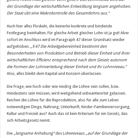
der Grundlage der wirtschaftlichen Entwicklung langsam angehoben.
Der Staat übt eine Makrokontrolle des Gesamtlohns aus.“
Auch hier alles Floskeln, die keinerlei konkrete und bindende
Festlegung beinhalten. Für gleiche Arbeit gleicher Lohn ist ja gut! Aber
sofort im Anschluss wird im Paragraph 47 dieser Grundsatz wieder
aufgehoben.
„§ 47 Die Arbeitgebereinheit bestimmt den
Besonderheiten von Produktion und Betrieb dieser Einheit und ihrer
wirtschaftlichen Effizienz entsprechend nach dem Gesetz autonom
die Formen der Lohnverteilung dieser Einheit und ihr Lohnniveau.“
Also, alles bleibt dem Kapital und Konzern überlassen.
Die Frage, wie hoch oder wie niedrig die Löhne sein sollen, bzw.
mindestens sein müssen, wird weitgehend unbeantwortet gelassen.
Reichen die Löhne für die Reproduktion, also für alle zum Leben
notwendigen Dinge, Nahrung, Unterkunft, Kinder-Familienversorgung,
Kultur und Freizeit aus? Auch das ist kein Kriterium für ein Gesetz, das
sich Arbeitsgesetz nennt.
Die
„langsame Anhebung“
des Lohnniveaus
„auf der Grundlage der