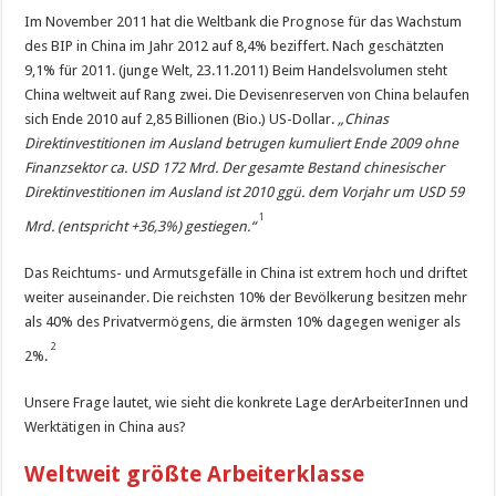
Im November 2011 hat die Weltbank die Prognose für das Wachstum
des BIP in China im Jahr 2012 auf 8,4% beziffert. Nach geschätzten
9,1% für 2011. (junge Welt, 23.11.2011) Beim Handelsvolumen steht
China weltweit auf Rang zwei. Die Devisenreserven von China belaufen
sich Ende 2010 auf 2,85 Billionen (Bio.) US-Dollar.
„Chinas
Direktinvestitionen im Ausland betrugen kumuliert Ende 2009 ohne
Finanzsektor ca. USD 172 Mrd. Der gesamte Bestand chinesischer
Direktinvestitionen im Ausland ist 2010 ggü. dem Vorjahr um USD 59
1
Mrd. (entspricht +36,3%) gestiegen.“
Das Reichtums- und Armutsgefälle in China ist extrem hoch und driftet
weiter auseinander. Die reichsten 10% der Bevölkerung besitzen mehr
als 40% des ­Privatvermögens, die ärmsten 10% dagegen weniger als
2
2%.
Unsere Frage lautet, wie sieht die konkrete Lage derArbeiterInnen und
Werktätigen in China aus?
Weltweit größte Arbeiterklasse