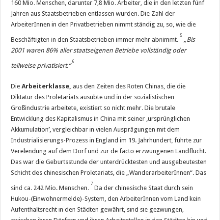
160 Mio. Menschen, darunter 7,8 Mio. Arbeiter, die in den letzten fünf
Jahren aus Staatsbetrieben entlassen wurden. Die Zahl der
ArbeiterInnen in den Privatbetrieben nimmt ständig zu, so, wie die
5
Beschäftigten in den Staatsbetrieben immer mehr abnimmt.
„Bis
2001 waren 86% aller staatseigenen Betriebe vollständig oder
6
teilweise privatisiert.“
Die
Arbeiterklasse,
aus den Zeiten des Roten Chinas, die die
Diktatur des Proletariats ausübte und in der sozialistischen
Großindustrie arbeitete, existiert so nicht mehr. Die brutale
Entwicklung des Kapitalismus in China mit seiner ‚ursprünglichen
Akkumulation’, vergleichbar in vielen Ausprägungen mit dem
Industrialisierungs-Prozess in England im 19. Jahrhundert, führte zur
Verelendung auf dem Dorf und zur de facto erzwungenen Landflucht.
Das war die Geburtsstunde der unterdrücktesten und ausgebeutesten
Schicht des chinesischen Proletariats, die „WanderarbeiterInnen“. Das
7
sind ca. 242 Mio. Menschen.
Da der chinesische Staat durch sein
Hukou-(Einwohnermelde)-System, den ArbeiterInnen vom Land kein
Aufenthaltsrecht in den Städten gewährt, sind sie gezwungen,