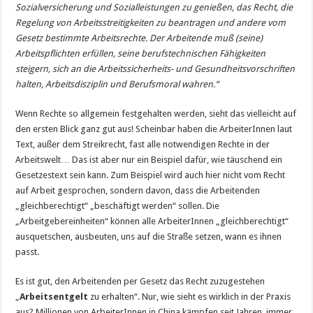
Sozialversicherung und Sozialleistungen zu genießen, das Recht, die
Regelung von Arbeitsstreitigkeiten zu beantragen und andere vom
Gesetz bestimmte Arbeitsrechte. Der Arbeitende muß (seine)
Arbeitspflichten erfüllen, seine berufstechnischen Fähigkeiten
steigern, sich an die Arbeitssicherheits- und Gesundheitsvorschriften
halten, Arbeitsdisziplin und Berufsmoral wahren.“
Wenn Rechte so allgemein festgehalten werden, sieht das vielleicht auf
den ersten Blick ganz gut aus! Scheinbar haben die ArbeiterInnen laut
Text, außer dem Streikrecht, fast alle notwendigen Rechte in der
Arbeitswelt… Das ist aber nur ein Beispiel dafür, wie täuschend ein
Gesetzestext sein kann. Zum Beispiel wird auch hier nicht vom Recht
auf Arbeit gesprochen, sondern davon, dass die Arbeitenden
„gleichberechtigt“ „beschäftigt werden“ sollen. Die
„Arbeitgebereinheiten“ können alle ArbeiterInnen „gleichberechtigt“
ausquetschen, ausbeuten, uns auf die Straße setzen, wann es ihnen
passt.
Es ist gut, den Arbeitenden per Gesetz das Recht zuzugestehen
„
Arbeitsentgelt
zu erhalten“. Nur, wie sieht es wirklich in der Praxis
aus? Millionen von ArbeiterInnen in China kämpfen seit Jahren, immer