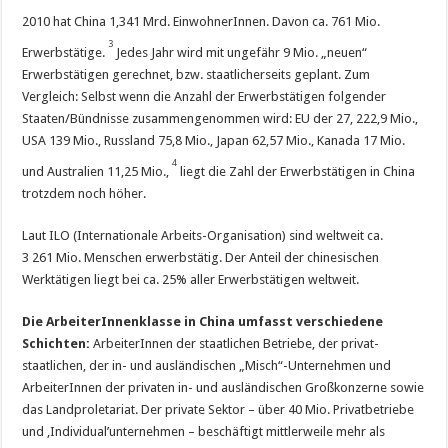
2010 hat China 1,341 Mrd. EinwohnerInnen. Davon ca. 761 Mio.
3
Erwerbstätige.
Jedes Jahr wird mit ungefähr 9 Mio. „neuen“
Erwerbstätigen gerechnet, bzw. staatlicherseits geplant. Zum
Vergleich: Selbst wenn die Anzahl der Erwerbstätigen folgender
Staaten/Bündnisse zusammengenommen wird: EU der 27, 222,9 Mio.,
USA 139 Mio., Russland 75,8 Mio., Japan 62,57 Mio., Kanada 17 Mio.
4
und Australien 11,25 Mio.,
liegt die Zahl der Erwerbstätigen in China
trotzdem noch höher.
Laut ILO (Internationale Arbeits-Organisation) sind weltweit ca.
3 261 Mio. Menschen erwerbstätig. Der Anteil der chinesischen
Werktätigen liegt bei ca. 25% aller Erwerbstätigen weltweit.
Die ArbeiterInnenklasse in China umfasst verschiedene
Schichten:
ArbeiterInnen der staatlichen Betriebe, der privat-
staatlichen, der in- und ausländischen „Misch“-Unternehmen und
ArbeiterInnen der privaten in- und ausländischen Großkonzerne sowie
das Landproletariat. Der private Sektor – über 40 Mio. Privatbetriebe
und ‚Individual’unternehmen – beschäftigt mittlerweile mehr als