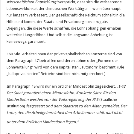
wirtschaftlichen Entwicklung“
verspricht, dass sich die verheerende
Lebenswirklichkeit der chinesischen Werktätigen – wenn überhaupt –
nur langsam verbessert. Der gesellschaftliche Reichtum schnellt in die
Höhe und kommt der Staats- und Privatbourgeoisie zugute.
Diejenigen, die diese Werte schaffen, die Lohnabhängigen erhalten
weiterhin Hungerlöhne. Und selbst die langsame Anhebung ist
keineswegs garantiert.
160 Mio. ArbeiterInnen der privatkapitalistischen Konzerne sind von
dem Paragraph 47 betroffen und deren Löhne oder „Formen der
Lohnverteilung“ wird von dem Kapitalisten „autonom“ bestimmt. (Die
„halbprivatisierten“ Betriebe sind hier nicht mitgerechnet.)
Im Paragraph 48 wird nur ein örtlicher Mindestlohn zugesichert.
„§ 48
Der Staat garantiert einen Mindestlohn. Konkrete Sätze für den
Mindestlohn werden von der Volksregierung der PAS
(Staatliche
Institution)
festgesetzt und dem Staatsrat zu den Akten gemeldet. Der
Lohn, den die Arbeitgebereinheit den Arbeitenden zahlt, darf nicht
13
unter dem örtlichen Mindestlohn liegen.“