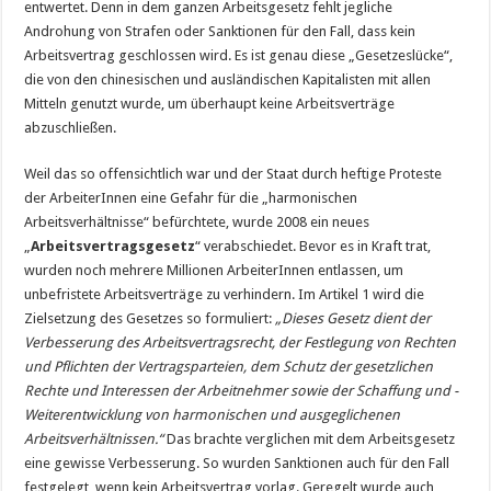
entwertet. Denn in dem ganzen Arbeitsgesetz fehlt jegliche
Androhung von Strafen oder Sanktionen für den Fall, dass kein
Arbeitsvertrag geschlossen wird. Es ist genau diese „Gesetzeslücke“,
die von den chinesischen und ausländischen Kapitalisten mit allen
Mitteln genutzt wurde, um überhaupt keine Arbeitsverträge
abzuschließen.
Weil das so offensichtlich war und der Staat durch heftige Proteste
der ArbeiterInnen eine Gefahr für die „harmonischen
Arbeitsverhältnisse“ befürchtete, wurde 2008 ein neues
„
Arbeitsvertragsgesetz
“ verabschiedet. Bevor es in Kraft trat,
wurden noch mehrere Millionen ArbeiterInnen entlassen, um
unbefristete Arbeitsverträge zu verhindern. Im Artikel 1 wird die
Zielsetzung des Gesetzes so formuliert:
„Dieses Gesetz dient der
Verbesserung des Arbeitsvertragsrecht, der Festlegung von Rechten
und Pflichten der Vertragsparteien, dem Schutz der gesetzlichen
Rechte und Interessen der Arbeitnehmer sowie der Schaffung und ­
Weiterentwicklung von harmonischen und ausgeglichenen
Arbeitsverhältnissen.“
Das brachte verglichen mit dem Arbeitsgesetz
eine gewisse Verbesserung. So wurden Sanktionen auch für den Fall
festgelegt, wenn kein Arbeitsvertrag vorlag. Geregelt wurde auch