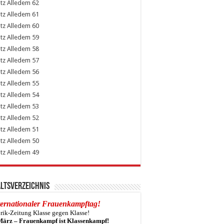
62
61
60
59
58
57
56
55
54
53
52
51
50
49
ltsverzeichnis
ternationaler Frauenkampftag!
rik-Zeitung Klasse gegen Klasse!
März – Frauenkampf ist Klassenkampf!