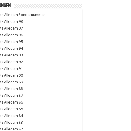
tungen
Sondernummer
98
97
96
95
94
93
92
91
90
89
88
87
86
85
84
83
82