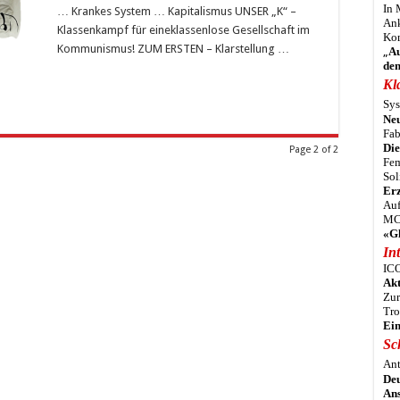
In 
… Krankes System … Kapitalismus UNSER „K“ –
Ank
Klassenkampf für eineklassenlose Gesellschaft im
Kom
Kommunismus! ZUM ERSTEN – Klarstellung …
„
Au
den
Kl
Sys
Neu
Fab
Die
Page 2 of 2
Fem
Sol
Erz
Auf
MC
«Gl
In
ICO
Akt
Zur
Tro
Ein
Sc
Ant
Deu
Ans