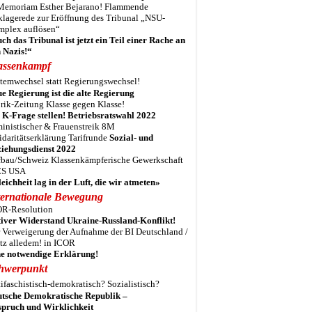
Memoriam Esther Bejarano! Flammende
lagerede zur Eröffnung des Tribunal „NSU-
plex auflösen“
ch das Tribunal ist jetzt ein Teil einer Rache an
 Nazis!“
assenkampf
temwechsel statt Regierungswechsel!
e Regierung ist die alte Regierung
rik-Zeitung Klasse gegen Klasse!
 K-Frage stellen! Betriebsratswahl 2022
inistischer & Frauenstreik 8M
idaritätserklärung Tarifrunde
Sozial- und
iehungsdienst 2022
bau/Schweiz Klassenkämpferische Gewerkschaft
S USA
eichheit lag in der Luft, die wir atmeten»
ternationale Bewegung
R-Resolution
iver Widerstand Ukraine-Russland-Konflikt!
 Verweigerung der Aufnahme der BI Deutschland /
tz alledem! in ICOR
e notwendige Erklärung!
hwerpunkt
ifaschistisch-demokratisch? Sozialistisch?
tsche Demokratische Republik –
pruch und Wirklichkeit