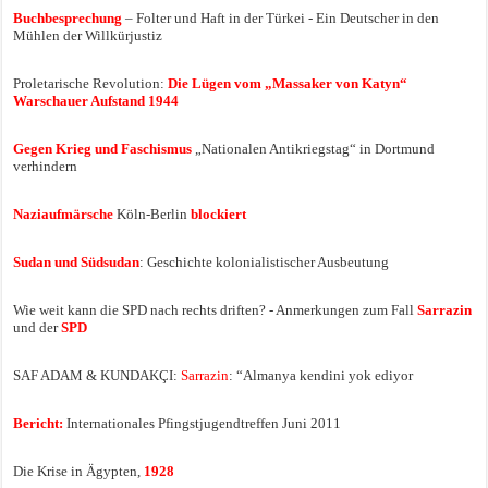
Buchbesprechung
– Folter und Haft in der Türkei - Ein Deutscher in den
Mühlen der Willkürjustiz
Proletarische Revolution:
Die Lügen vom „Massaker von Katyn“
Warschauer Aufstand 1944
Gegen Krieg und Faschismus
„Nationalen Antikriegstag“ in Dortmund
verhindern
Naziaufmärsche
Köln-Berlin
blockiert
Sudan und Südsudan
: Geschichte kolonialistischer Ausbeutung
Wie weit kann die SPD nach rechts driften? - Anmerkungen zum Fall
Sarrazin
und der
SPD
SAF ADAM & KUNDAKÇI:
Sarrazin
: “Almanya kendini yok ediyor
Bericht:
Internationales Pfingstjugendtreffen Juni 2011
Die Krise in Ägypten,
1928