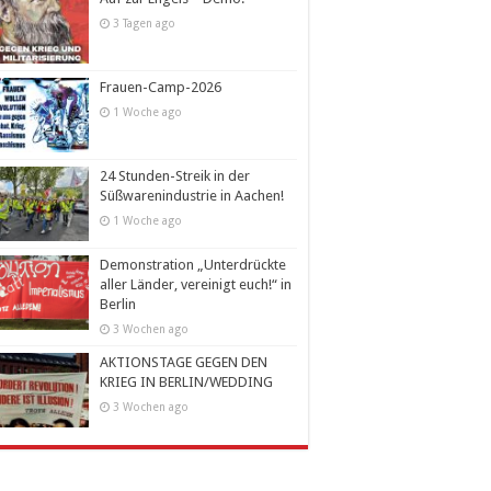
3 Tagen ago
Frauen-Camp-2026
1 Woche ago
24 Stunden-Streik in der
Süßwarenindustrie in Aachen!
1 Woche ago
Demonstration „Unterdrückte
aller Länder, vereinigt euch!“ in
Berlin
3 Wochen ago
AKTIONSTAGE GEGEN DEN
KRIEG IN BERLIN/WEDDING
3 Wochen ago