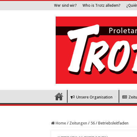
Wer sind wir?
Who is Trotz alledem?
¿Quié
Unsere Organisation
Zeit
Home
/
Zeitungen
/
56
/
Betriebsleitfaden