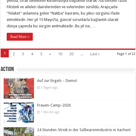
yılında, İsrail devletinin kurulmasıyla bağlantılı olarak 700 binden fazla
Filistinli ve aileleri dairelerinden ve evlerinden sürüldü. Arapçada
“felaket” anlamına gelen “Nakba” kavramı, bu yıkıcı sürgünü ifade
etmektedir. Her yıl 15 Mayıs’ta, güncel sorunlarla bağlantılı olarak
dünya çapında bu sürgün anılmaktadır. Bu yıl ise, …
Read More »
1
2
3
4
5
»
10
20
...
Last »
Page 1 of 22
Action
Auf zur Engels – Demo!
3 Tagen ago
Frauen-Camp-2026
1 Woche ago
24 Stunden-Streik in der Süßwarenindustrie in Aachen!