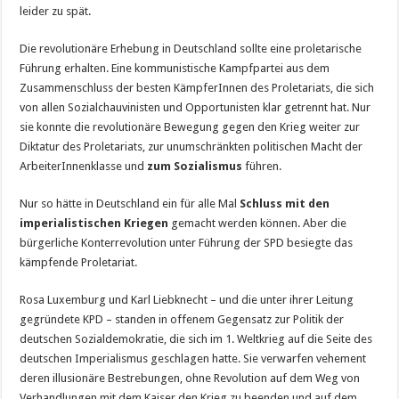
leider zu spät.
Die revolutionäre Erhebung in Deutschland sollte eine proletarische
Führung erhalten. Eine kommunistische Kampfpartei aus dem
Zusammenschluss der besten KämpferInnen des Proletariats, die sich
von allen So­zialchauvinisten und Opportunisten klar getrennt hat. Nur
sie konnte die revolutionäre Bewegung gegen den Krieg weiter zur
Diktatur des Proletariats, zur unumschränkten politischen Macht der
ArbeiterInnenklasse und
zum Sozialismus
führen.
Nur so hätte in Deutschland ein für alle Mal
Schluss mit den
imperialistischen Kriegen
gemacht werden können. Aber die
bürgerliche Konterrevolution unter Führung der SPD besiegte das
kämpfende Proletariat.
Rosa Luxemburg und Karl Liebknecht – und die unter ihrer Leitung
gegründete KPD – standen in offenem Gegensatz zur Politik der
deutschen Sozialdemokratie, die sich im 1. Weltkrieg auf die Seite des
deutschen Imperialismus geschlagen hatte. Sie verwarfen vehement
deren illusionäre Bestrebungen, ohne Revolution auf dem Weg von
Verhandlungen mit dem Kaiser den Krieg zu beenden und auf dem