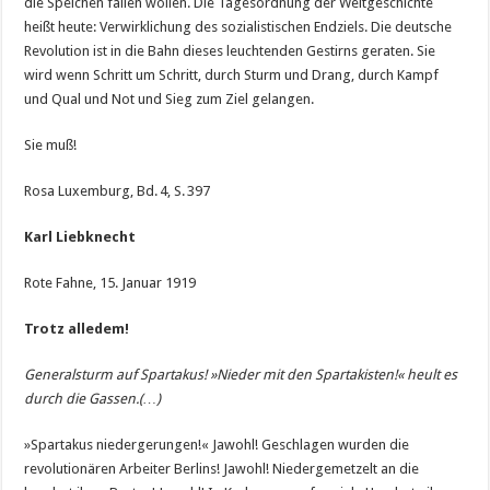
die Speichen fallen wollen. Die Tagesordnung der Weltgeschichte
heißt heute: Verwirklichung des sozialistischen Endziels. Die deutsche
Revolution ist in die Bahn dieses leuchtenden Gestirns geraten. Sie
wird wenn Schritt um Schritt, durch Sturm und Drang, durch Kampf
und Qual und Not und Sieg zum Ziel gelangen.
Sie muß!
Rosa Luxemburg, Bd. 4, S. 397
Karl Liebknecht
Rote Fahne, 15. Januar 1919
Trotz alledem!
Generalsturm auf Spartakus! »Nieder mit den Spartakisten!« heult es
durch die Gassen.(…)
»Spartakus niedergerungen!« Jawohl! Geschlagen wurden die
revolutionären Arbeiter Berlins! Jawohl! Niedergemetzelt an die