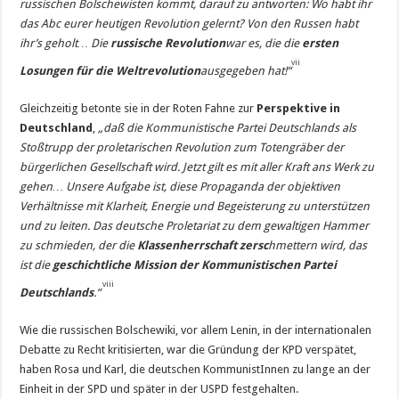
russischen Bolschewisten kommt, darauf zu antworten: Wo habt ihr
das Abc eurer heutigen Revolution gelernt? Von den Russen habt
ihr’s geholt… Die
russische Revolution
war es, die die
ersten
vii
Losungen für die Weltrevolution
ausgegeben hat!“
Gleichzeitig betonte sie in der Roten Fahne zur
Perspektive in
Deutschland
,
„daß die Kommunistische Partei Deutschlands als
Stoßtrupp der proletarischen Revolution zum Totengräber der
bürgerlichen Gesellschaft wird. Jetzt gilt es mit aller Kraft ans Werk zu
gehen… Unsere Aufgabe ist, diese Propaganda der objektiven
Verhältnisse mit Klarheit, Energie und Begeisterung zu unterstützen
und zu leiten. Das deutsche Proletariat zu dem gewaltigen Hammer
zu schmieden, der die
Klassenherrschaft zersc
hmettern
wird, das
ist die
geschichtliche Mission der Kommunistischen Partei
viii
Deutschlands
.“
Wie die russischen Bolschewiki, vor allem Lenin, in der internationalen
Debatte zu Recht kritisierten, war die Gründung der KPD verspätet,
haben Rosa und Karl, die deutschen KommunistInnen zu lange an der
Einheit in der SPD und später in der USPD festgehalten.