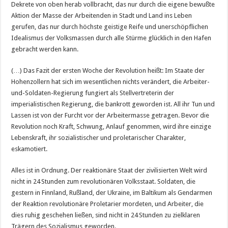
Dekrete von oben herab vollbracht, das nur durch die eigene bewußte
Aktion der Masse der Arbeitenden in Stadt und Land ins Leben
gerufen, das nur durch höchste geistige Reife und unerschöpflichen
Idealismus der Volksmassen durch alle Stürme glücklich in den Hafen
gebracht werden kann.
(…) Das Fazit der ersten Woche der Revolution heißt: Im Staate der
Hohenzollern hat sich im wesentlichen nichts verändert, die Arbeiter-
und-Soldaten-Regierung fungiert als Stellvertreterin der
imperialistischen Regierung, die bankrott geworden ist. All ihr Tun und
Lassen ist von der Furcht vor der Arbeitermasse getragen. Bevor die
Revolution noch Kraft, Schwung, Anlauf genommen, wird ihre einzige
Lebenskraft, ihr sozialistischer und proletarischer Charakter,
eskamotiert.
Alles ist in Ordnung. Der reaktionäre Staat der zivilisierten Welt wird
nicht in 24 Stunden zum revolutionären Volksstaat. Soldaten, die
gestern in Finnland, Rußland, der Ukraine, im Baltikum als Gendarmen
der Reaktion revolutionäre Proletarier mordeten, und Arbeiter, die
dies ruhig geschehen ließen, sind nicht in 24 Stunden zu zielklaren
Trägern des Sozialismus geworden.