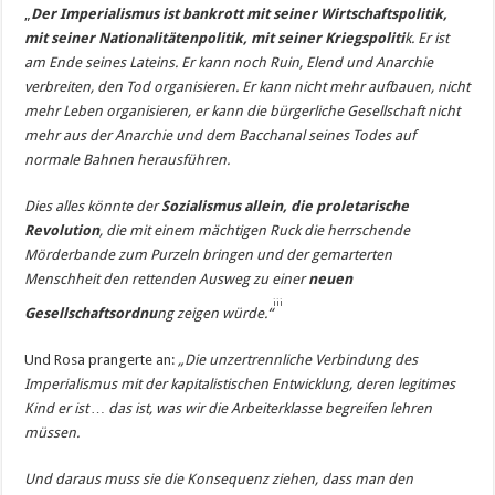
„
Der Imperialismus ist bankrott mit seiner Wirtschaftspolitik,
mit seiner Nationalitätenpolitik, mit seiner Kriegspoliti
k
. Er ist
am Ende seines Lateins. Er kann noch Ruin, Elend und Anarchie
verbreiten, den Tod organisieren. Er kann nicht mehr aufbauen, nicht
mehr Leben organisieren, er kann die bürgerliche Gesellschaft nicht
mehr aus der Anarchie und dem Bacchanal seines Todes auf
normale Bahnen herausführen.
Dies alles könnte der
Sozialismus allein, die proletarische
Revolution
, die mit einem mächtigen Ruck die herrschende
Mörderbande zum Purzeln bringen und der gemarterten
Menschheit den rettenden Ausweg zu einer
neuen
iii
Gesellschaftsordnu
ng
zeigen würde.“
Und Rosa prangerte an:
„Die unzertrennliche Verbindung des
Imperialismus mit der kapitalistischen Entwicklung, deren legitimes
Kind er ist … das ist, was wir die Arbeiterklasse begreifen lehren
müssen.
Und daraus muss sie die Konsequenz ziehen, dass man den