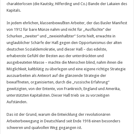
charakterlosen (die Kautsky, Hilferding und Co.) Bande der Lakaien des
Kapitals.
In jedem ehrlichen, klassenbewußten Arbeiter, der das Basler Manifest
von 1912 für bare Münze nahm und nicht für „Ausflüchte“ der
Schurken „zweiter“ und „zweieinhalbter“ Sorte hielt, erwachte in
unglaublicher Schärfe der Haß gegen den Opportunismus der alten
deutschen Sozialdemokratie, und dieser Haß – das edelste,
erhabenste Gefühl der Besten aus der unterdrückten und
ausgebeuteten Masse – machte die Menschen blind, nahm ihnen die
Möglichkeit, kaltblütig zu überlegen und eine eigene richtige Strategie
auszuarbeiten als Antwort auf die glänzende Strategie der
bewaffneten, organisierten, durch die „russische Erfahrung“
gewitzigten, von der Entente, von Frankreich, England und Amerika,
unterstützten Kapitalisten. Dieser Haß trieb sie zu vorzeitigen
Aufständen.
Das ist der Grund, warum die Entwicklung der revolutionären
Arbeiterbewegung in Deutschland seit Ende 1918 einen besonders
schweren und qualvollen Weg gegangen ist.