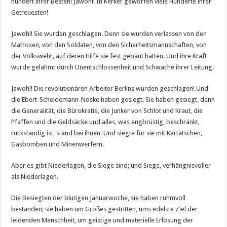
hundert ihrer Besten! Jawohl! In Kerker geworfen viele Hunderte ihrer
Getreuesten!
Jawohl! Sie wurden geschlagen. Denn sie wurden verlassen von den
Matrosen, von den Soldaten, von den Sicherheitsmannschaften, von
der Volkswehr, auf deren Hilfe sie fest gebaut hatten. Und ihre Kraft
wurde gelähmt durch Unentschlossenheit und Schwäche ihrer Leitung.
Jawohl! Die revolutionären Arbeiter Berlins wurden geschlagen! Und
die Ebert-Scheidemann-Noske ha­ben gesiegt. Sie haben gesiegt, denn
die Generalität, die Bürokratie, die Junker von Schlot und Kraut, die
Pfaffen und die Geldsäcke und alles, was engbrüstig, beschränkt,
rückständig ist, stand bei ihnen. Und siegte für sie mit Kartätschen,
Gasbomben und Minenwerfern.
Aber es gibt Niederlagen, die Siege sind; und Siege, verhängnisvoller
als Niederlagen.
Die Besiegten der blutigen Januarwoche, sie haben ruhmvoll
bestanden; sie haben um Großes gestritten, ums edelste Ziel der
leidenden Menschheit, um geistige und materielle Erlösung der