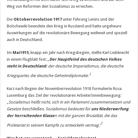
Weg von Reformen den Sozialismus zu erreichen.
Die
Oktoberrevolution 1917
unter Führung Lenins und der
Bolschewiki beendete den Krieg in Russland und hatte ungeheure
Auswirkungen auf die revolu­tionäre Bewegung weltweit und speziell
auch in Deutschland.
Im
Mai
1915
, knapp ein Jahr nach Kriegsbeginn, stellte Karl Liebknecht
in einem Flugblatt fest:
„
Der
Hauptfeind des deutschen Volkes
steht in Deutschland
:
der deutsche Imperialismus, die deutsche
i
Kriegspartei, die deutsche Geheimdiplomatie.“
Kurz nach Beginn der Novemberrevolution 1918 formulierte Rosa
Luxemburg das Ziel der revolutionären ArbeiterInnenbewegung:
„Sozialismus heißt nicht, sich in ein Parlament zusammensetzen und
Gesetze beschließen, Sozialismus bedeutet für
uns
Niederwerfung
der herrschenden Klasse
n
mit der ganzen Brutalität, die das
ii
Proletariat in seinem Kampfe zu entwickeln vermag.“