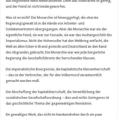
das begonnene Werk weiterzuführen. Denn das Vollbrachte ist gering,
und der Feind ist
nicht
niedergeworfen.
Was ist erreicht? Die Monarchie ist hinweggefegt, die oberste
Regierungsgewalt ist in die Hände von Arbeiter- und
Soldatenvertretern übergegangen. Aber die Monarchie war nie der
eigentliche Feind, sie war nur Fassade, sie war das Aushängeschild des
Imperialismus. Nicht der Hohenzoller hat den Weltkrieg entfacht, die
Welt an allen Ecken in Brand gesteckt und Deutschland an den Rand
des Abgrundes gebracht. Die Monarchie war wie jede bürgerliche
Regierung die Geschäftsführerin der herrschenden Klassen.
Die imperialistische Bourgeoisie, die kapitalistische Klassenherrschaft
– das ist der Verbrecher, der für den Völkermord verantwortlich
gemacht werden muß.
Die Abschaffung der Kapitalsherrschaft, die Verwirklichung der
sozialistischen Gesellschaftsordnung – dies und nichts Geringeres ist
das geschichtliche Thema der gegenwärtigen Revolution.
Ein gewaltiges Werk, das nicht im Handumdrehen durch ein paar