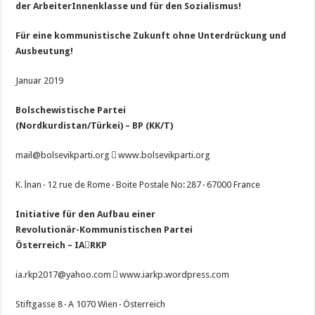
der ArbeiterInnenklasse und für den Sozialismus!
Für eine kommunistische Zukunft ohne Unterdrückung und
Ausbeutung!
Januar 2019
Bolschewistische Partei
(Nordkurdistan/Türkei) – BP (KK/T)
mail@bolsevikparti.org  www.bolsevikparti.org
K. İnan
·
12 rue de Rome
·
Boite Postale No: 287
·
67000 France
Initiative für den Aufbau einer
Revolutionär-Kommunistischen Partei
Österreich – IA

RKP
ia.rkp2017@yahoo.com  www.iarkp.wordpress.com
Stiftgasse 8
·
A 1070 Wien
·
Österreich