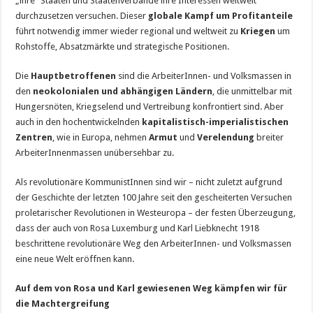
„ihre“ Staaten und Staatenverbände ihre Interessen weltweit
durchzusetzen versuchen. Dieser
globale Kampf um Profitanteile
führt notwendig immer wieder regional und weltweit zu
Kriegen
um
Rohstoffe, Absatzmärkte und strategische Positionen.
Die
Hauptbetroffenen
sind die ArbeiterInnen- und Volksmassen in
den
neokolonialen und abhängigen Ländern
, die unmittelbar mit
Hungersnöten, Kriegselend und Vertreibung konfrontiert sind. Aber
auch in den hochentwickelnden
kapitalistisch-imperialistischen
Zentren
, wie in Europa, nehmen
Armut
und
Verelendung
breiter
ArbeiterInnenmassen unübersehbar zu.
Als revolutionäre KommunistInnen sind wir – nicht zuletzt aufgrund
der Geschichte der letzten 100 Jahre seit den gescheiterten Versuchen
proletarischer Revolutionen in Westeuropa – der festen Überzeugung,
dass der auch von Rosa Luxemburg und Karl Liebknecht 1918
beschrittene revolutionäre Weg den ArbeiterInnen- und Volksmassen
eine neue Welt eröffnen kann.
Auf dem von Rosa und Karl gewiesenen Weg kämpfen wir für
die Machtergreifung