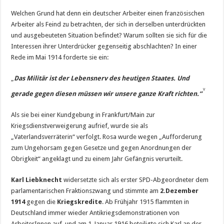
Welchen Grund hat denn ein deutscher Arbeiter einen französischen
Arbeiter als Feind zu betrachten, der sich in derselben unterdrückten
und ausgebeuteten Situation befindet? Warum sollten sie sich für die
Interessen ihrer Unterdrücker gegenseitig abschlachten? In einer
Rede im Mai 1914 forderte sie ein:
„
Das Militär ist der Lebensnerv des heutigen Staates. Und
v
gerade gegen diesen müssen wir unsere ganze Kraft richten.“
Als sie bei einer Kundgebung in Frankfurt/Main zur
Kriegsdienstverweigerung aufrief, wurde sie als
„Vaterlandsverräterin“ verfolgt. Rosa wurde wegen „Aufforderung
zum Ungehorsam gegen Gesetze und gegen Anordnungen der
Obrigkeit“ angeklagt und zu einem Jahr Gefängnis verurteilt.
Karl Liebknecht
widersetzte sich als erster SPD-Abgeordneter dem
parlamentarischen Fraktionszwang und stimmte am
2.
Dezember
1914
gegen die
Kriegskredite
. Ab Frühjahr 1915 flammten in
Deutschland immer wieder Antikriegsdemonstrationen von
ArbeiterInnen auf, und am 1. Januar 1916 beteiligte sich Karl an der