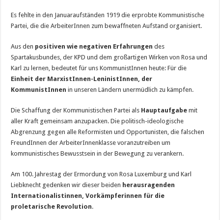
Es fehlte in den Januaraufständen 1919 die erprobte Kommunistische
Partei, die die ArbeiterInnen zum bewaffneten Aufstand organisiert.
Aus den
positiven wie negativen Erfahrungen
des
Spartakusbundes, der KPD und dem großartigen Wirken von Rosa und
Karl zu lernen, bedeutet für uns KommunistInnen heute: Für die
Einheit der Marxist­Innen-LeninistInnen, der
KommunistInnen
in unseren Ländern unermüdlich zu kämpfen.
Die Schaffung der Kommunistischen Partei als
Hauptaufgabe
mit
aller Kraft gemeinsam anzupacken. Die politisch-ideologische
Abgrenzung gegen alle Reformisten und Opportunisten, die falschen
FreundInnen der ArbeiterInnenklasse voranzutreiben um
kommunistisches Bewusstsein in der Bewegung zu verankern.
Am 100. Jahrestag der Ermordung von Rosa Luxemburg und Karl
Liebknecht gedenken wir dieser beiden
herausragenden
Internationalistinnen, Vorkämpferinnen für die
proletarische Revolution
.