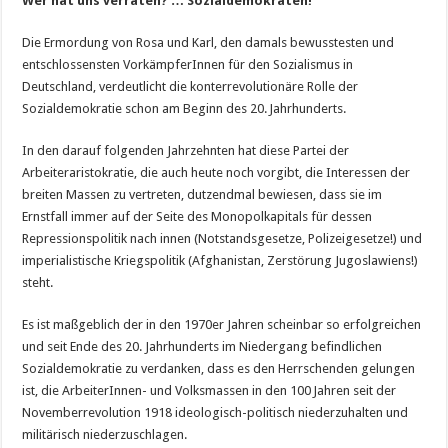
Wer hat uns verraten? … Sozialdemokraten!
Die Ermordung von Rosa und Karl, den damals bewusstesten und
entschlossensten VorkämpferInnen für den Sozialismus in
Deutschland, verdeutlicht die konterrevolutionäre Rolle der
Sozialdemokratie schon am Beginn des 20. Jahrhunderts.
In den darauf folgenden Jahrzehnten hat diese Partei der
Arbeiteraristokratie, die auch heute noch vorgibt, die Interessen der
breiten Massen zu vertreten, dutzendmal bewiesen, dass sie im
Ernstfall immer auf der Seite des Monopolkapitals für dessen
Repressionspolitik nach innen (Notstandsgesetze, Polizeigesetze!) und
imperialistische Kriegspolitik (Afghanistan, Zerstörung Jugoslawiens!)
steht.
Es ist maßgeblich der in den 1970er Jahren scheinbar so erfolgreichen
und seit Ende des 20. Jahrhunderts im Niedergang befindlichen
Sozialdemokratie zu verdanken, dass es den Herrschenden gelungen
ist, die ArbeiterInnen- und Volksmassen in den 100 Jahren seit der
Novemberrevolution 1918 ideologisch-politisch niederzuhalten und
militärisch niederzuschlagen.