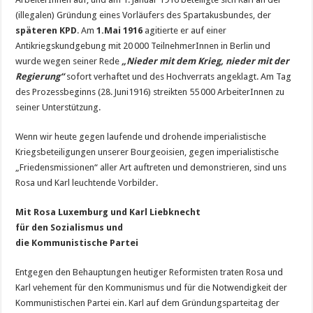
(illegalen) Gründung eines Vorläufers des Spartakusbundes, der
späteren KPD
. Am
1.
Mai 1916
agitierte er auf einer
Antikriegskundgebung mit 20 000 TeilnehmerInnen in Berlin und
wurde wegen seiner Rede
„Nieder mit dem Krieg, nieder mit der
Regierung“
sofort verhaftet und des Hochverrats angeklagt. Am Tag
des Prozessbeginns (28. Juni1916) streikten 55 000 ArbeiterInnen zu
seiner Unterstützung.
Wenn wir heute gegen laufende und drohende imperialistische
Kriegsbeteiligungen unserer Bourgeoisien, gegen imperialistische
„Friedensmissionen“ aller Art auftreten und demonstrieren, sind uns
Rosa und Karl leuchtende Vorbilder.
Mit Rosa Luxemburg und Karl Liebknecht
für den Sozialismus und
die Kommunistische Partei
Entgegen den Behauptungen heutiger Reformisten traten Rosa und
Karl vehement für den Kommunismus und für die Notwendigkeit der
Kommunistischen Partei ein. Karl auf dem Gründungsparteitag der