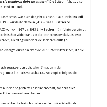
st sie wandern! Gebt sie andern!“
.Die Zeitschrift hatte also
von Hand zu Hand.
Faschismus, war auch das Jahr als die AIZ aus Berlin
ins Exil
. 1936 wurde ihr Name in
„AIZ – Das Illustrierte
1
 AIZ war von 1927 bis 1933
Lilly Becher
.
Ihr folgte der Literat
faschistischen Widerstands in der Tschechoslowakei. Bis 1938
erden, allerdings mit einer viel kleineren Auflage.
nd erfolgte durch ein Netz von AIZ-Unterstützer:innen, die sie
ich zu­­spitzenden politischen Situation in der
g. Im Exil in Paris versuchte F.C. Weiskopf erfolglos die
cht nur eine begeisterte Leser:innenschaft, sondern auch
die AIZ ungemein bereicherten.
n zahlreiche fortschrittliche, revolutionäre Schriftstel-