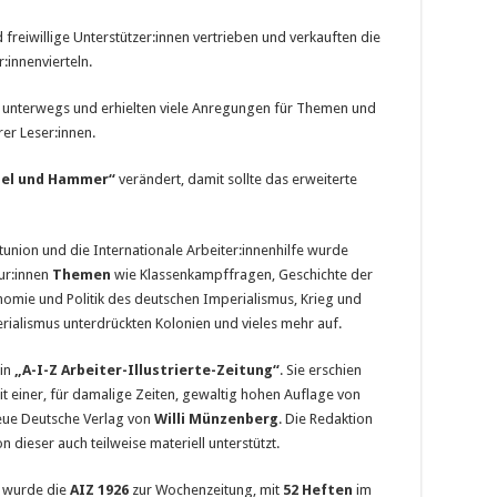
freiwillige Unterstützer:innen vertrieben und verkauften die
:innenvierteln.
 unterwegs und erhielten viele Anregungen für Themen und
er Leser:innen.
hel und Hammer“
verändert, damit sollte das erweiterte
tunion und die Internationale Arbeiter:innenhilfe wurde
ur:innen
Themen
wie Klassenkampffragen, Geschichte der
mie und Politik des deutschen Imperialismus, Krieg und
ialismus unterdrückten Kolonien und vieles mehr auf.
 in
„A-I-Z Arbeiter-Illustrierte-Zeitung“
. Sie erschien
 einer, für damalige Zeiten, gewaltig hohen Auflage von
ue Deutsche Verlag von
Willi Münzenberg
. Die Redaktion
dieser auch teilweise materiell unterstützt.
k wurde die
AIZ 1926
zur Wochenzeitung, mit
52 Heften
im