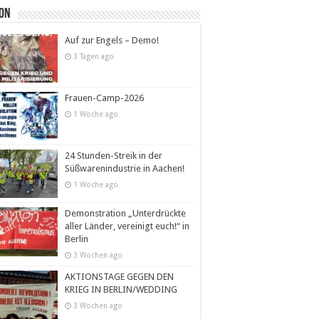
ion
Auf zur Engels – Demo!
3 Tagen ago
Frauen-Camp-2026
1 Woche ago
24 Stunden-Streik in der
Süßwarenindustrie in Aachen!
1 Woche ago
Demonstration „Unterdrückte
aller Länder, vereinigt euch!“ in
Berlin
3 Wochen ago
AKTIONSTAGE GEGEN DEN
KRIEG IN BERLIN/WEDDING
3 Wochen ago