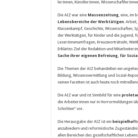
ler:innen, Künstler:innen, Wissenschaftler:in
Die AIZ war eine
Massenzeitung
, eine, im 
Lebensbereiche der Werktätigen
. Arbeit
Klassenkampf, Geschichte, Wissenschaften, Sp
der Werktätigen, für Kinder und die Jugend, f
Leser:innenumfragen, Kreuzworträtseln, Wettb
Erklärtes Ziel der Redaktion und Mitarbeiter:
Sache ihrer eigenen Befreiung,
für Sozi
Die Themen der AIZ behandelten ein ungeheuer
Bildung, Wissensvermittlung und Sozial-Repor
seinen Facetten ist auch heute noch mitreißen
Die AIZ war und ist Sinnbild für eine
proleta
die Arbeiter:innen nur in Horrormeldungen üb
Schichten“ vor.
Die Herausgabe der AIZ ist ein
beispielhaft
anzubiedern und reformistische Zugeständni
allen Bereichen des gesellschaftlichen Lebens