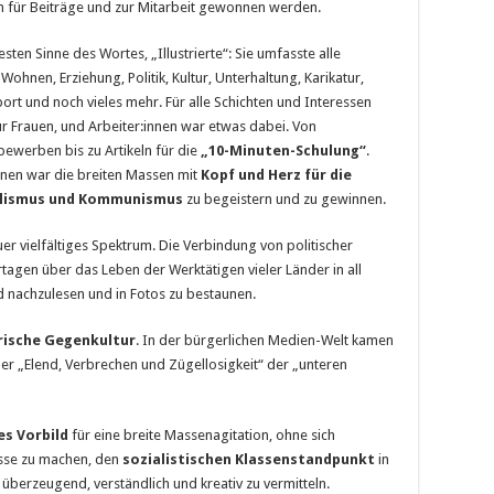
nen für Beiträge und zur Mitarbeit gewonnen werden.
besten Sinne des Wortes, „Illustrierte“: Sie umfasste alle
, Wohnen, Erziehung, Politik, Kultur, Unterhaltung, Karikatur,
ort und noch vieles mehr. Für alle Schichten und Interessen
ür Frauen, und Arbeiter:innen war etwas dabei. Von
ewerben bis zu Artikeln für die
„10-Minuten-Schulung“
.
innen war die breiten Massen mit
Kopf und Herz für die
alismus und Kommunismus
zu begeistern und zu gewinnen.
 vielfältiges Spektrum. Die Verbindung von politischer
tagen über das Leben der Werktätigen vieler Länder in all
d nachzulesen und in Fotos zu bestaunen.
rische Gegenkultur
. In der bürgerlichen Medien-Welt kamen
er „Elend, Verbrechen und Zügellosigkeit“ der „unteren
es Vorbild
für eine breite Massenagitation, ohne sich
sse zu machen, den
sozialistischen Klassenstandpunkt
in
 überzeugend, verständlich und kreativ zu vermitteln.