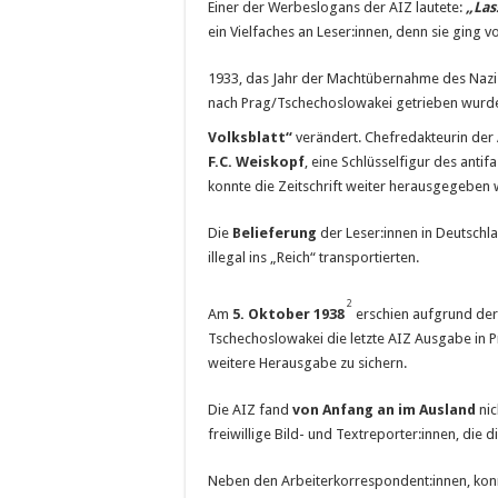
Einer der Werbeslogans der AIZ lautete:
„Las
ein Vielfaches an Leser:innen, denn sie ging 
1933, das Jahr der Machtübernahme des Nazi-
nach Prag/Tschechoslowakei getrieben wurde
Volksblatt“
verändert. Chefredakteurin der
F.C. Weiskopf
, eine Schlüsselfigur des anti
konnte die Zeitschrift weiter herausgegeben w
Die
Belieferung
der Leser:innen in Deutschla
illegal ins „Reich“ transportierten.
2
Am
5. Oktober 1938
erschien aufgrund der s
Tschechoslowakei die letzte AIZ Ausgabe in Pra
weitere Herausgabe zu sichern.
Die AIZ fand
von Anfang an im Ausland
ni
freiwillige Bild- und Textreporter:innen, die 
Neben den Arbeiterkorrespondent:innen, konnte