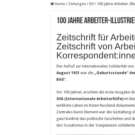
Home
/
Zeitungen
/
89
/
100 Jahre Arbeiter-Ill
100 Jahre Arbeiter-Illustri
Zeitschrift für Arbe
Zeitschrift von Arbe
Korrespondent:inne
Der Aufruf zur internationalen Solidarität v
August 1921
war die
„Geburtsstunde“ der
Bild“
.
Vor 100 Jahren, erschien die erste Ausgabe die
IHA (Internationale Arbeiterhilfe)
im kle
wirkliche Leben im Roten Russland dokumentie
Zentrales Kunst-Element war die Gestaltung de
ganz konkret das politische Geschehen und d
des Sozialismus in der Sowjetunion schilderte