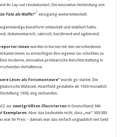
d ihr Lay-out revolutioniert. Die innovative Verbindung von
1
ze Foto als Waffe!“
einzigartig weiterentwickelt.
eigenständige Kunstform entwickelt und etabliert hatte,
end, dokumentarisch, satirisch, berührend und agitierend.
reporter:innen
wurden in Kursen mit den verschiedenen
 Arbeiter:innen zu ermächtigen ihre eigenen Ge-schichten zu
Eine moderne, innovative proletarische Berichterstattung in
errschenden Verhältnisse.
sere Leser als Fotomonteure“
wurde ge-startet. Die
itatorische Blütezeit. Heartfield gestaltete ab 1930 monatlich
er Einstellung 1938, eng verbunden.
AIZ zur
zweitgrößten Illustrierten
in Deutschland. Mit
n! Exemplaren
. Aber das bedeutete nicht, dass „nur“ 500 000
s war ihr Preis – damals war das einfach unglaublich viel Geld