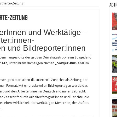
ustrierte-Zeitung
Act
erte-Zeitung
iterInnen und Werktätige –
iter:innen-
n und Bildreporter:innen
on Lenin angesichts der großen Dürrekatastrophe im Sowjetland
 AIZ
, unter ihrem damaligen Namen
„Sowjet-Rußland im
ser „proletarischen Illustrierten“. Zunächst als Zeitung der
inen Format. Mit eindrucksvollen Bildreportagen wurde das
rt und den Arbeiter:innen in Deutschland näher gebracht.
r Zeitschrift durch Arbeiterfotograf:innen und Berichte, die
ie Lebenswirklichkeit der werktätigen Menschen, den Aufbau
n.