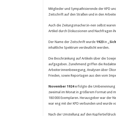
Mitglieder und Sympathisierende der KPD und 
Zeitschrift auf den Straßen und in den Arbeiter
Auch die Zeitungsmacher:in-nen selbst waren
Artikel durch Diskussionen und Nachfragen ihr
Der Name der Zeitschrift wurde
1923
in
„Sic
inhaltliche Spektrum verdeutlicht werden.
Die Beschränkung auf Artikeln über die Sowje
aufgegeben. Zunehmend griffen die Redakte
Arbeiter:innenbewegung, Analysen über Ökono
Frieden, sowie Reportagen aus den vom Imper
November 1924
erfolgte die Umbenennung
zweimal im Monat in größerem Format und mit
180 000 Exemplaren. Herausgeber war der Ne
war eng mit der KPD verbunden und wurde von 
Nach der Umstellung auf den Kupfertiefdruc