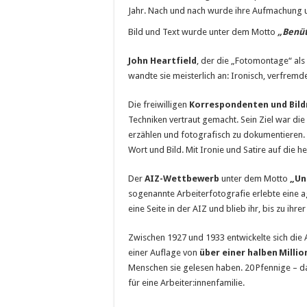
Jahr. Nach und nach wurde ihre Aufmachung un
Bild und Text wurde unter dem Motto
„Benüt
John Heartfield
, der die „Fotomontage“ als 
wandte sie meisterlich an: Ironisch, verfremd
Die freiwilligen
Korrespondenten und Bild
Techniken vertraut gemacht. Sein Ziel war die
erzählen und fotografisch zu dokumentieren. 
Wort und Bild. Mit Ironie und Satire auf die h
Der
AIZ-Wettbewerb
unter dem Motto
„Un
sogenannte Arbeiterfotografie erlebte eine ag
eine Seite in der AIZ und blieb ihr, bis zu ihr
Zwischen 1927 und 1933 entwickelte sich die 
einer Auflage von
über einer halben
Millio
Menschen sie gelesen haben. 20 Pfennige – da
für eine Arbeiter:innenfamilie.