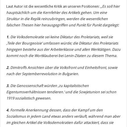
Laut Autor ist die wesentliche Kritik an unseren Positionen:
„Es soll hier
hauptsächlich um die Kernfehler des Artikels gehen. Um eine
Struktur in die Replik reinzubringen, werden die wesentlichen
falschen Thesen hier herausgegriffen und Punkt für Punkt dargelegt:
1.
Die Volksdemokratie sei keine Diktatur des Proletariats, weil sie
‚Teile der Bourgeoisie‘ umfassen würde; die Diktatur des Proletariats
hingegen bestehe aus der Arbeiterklasse und allen Werktätigen. Dazu
kommt noch die Wortklauberei bei Lenin-Zitaten zu diesem Thema.
2.
Dimitroffs Ansichten über die Volksfront und Einheitsfront, sowie
nach der Septemberrevolution in Bulgarien.
3.
Die Genossenschaft würden ‚zu kapitalistischen
Eigentumsverhältnissen tendieren.‘ und die Sowjetunion sei schon
1919 sozialistisch gewesen.
4.
Formelle Anerkennung dessen, dass der Kampf um den
Sozialismus in jedem Land etwas anders verläuft, während man aber
im gleichen Artikel die Volksdemokratien dafür attackiert, dass sie