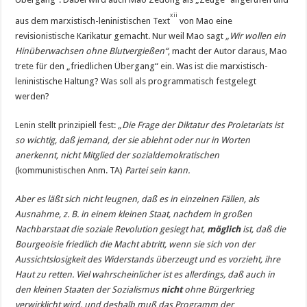
xii
aus dem marxistisch-leninistischen Text
von Mao eine
revisionistische Karikatur gemacht. Nur weil Mao sagt
„Wir wollen ein
Hinüberwachsen ohne Blutvergießen“
, macht der Autor daraus, Mao
trete für den „friedlichen Übergang“ ein. Was ist die marxistisch-
leninistische Haltung? Was soll als programmatisch festgelegt
werden?
Lenin stellt prinzipiell fest:
„Die Frage der Diktatur des Proletariats ist
so wichtig, daß jemand, der sie ablehnt oder nur in Worten
anerkennt, nicht Mitglied der sozialdemokratischen
(kommunistischen Anm. TA)
Partei sein kann.
Aber es läßt sich nicht leugnen, daß es in einzelnen Fällen, als
Ausnahme, z. B. in einem kleinen Staat, nachdem in großen
Nachbarstaat die soziale Revolution gesiegt hat,
möglich
ist, daß die
Bourgeoisie friedlich die Macht abtritt, wenn sie sich von der
Aussichtslosigkeit des Widerstands überzeugt und es vorzieht, ihre
Haut zu retten. Viel wahrscheinlicher ist es allerdings, daß auch in
den kleinen Staaten der Sozialismus
nicht
ohne Bürgerkrieg
verwirklicht wird, und deshalb muß das Programm der