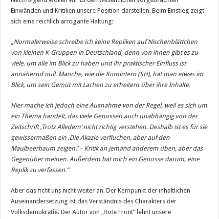
Einwänden und Kritiken unsere Position darstellen. Beim Einstieg zeigt
sich eine reichlich arrogante Haltung:
„
Normalerweise schreibe ich keine Repliken auf Nischenblättchen
von kleinen K-Gruppen in Deutschland, denn von ihnen gibt es zu
viele, um alle im Blick zu haben und ihr praktischer Einfluss ist
annähernd null. Manche, wie die Komintern (SH), hat man etwas im
Blick, um sein Gemüt mit Lachen zu erheitern über ihre Inhalte.
Hier mache ich jedoch eine Ausnahme von der Regel, weil es sich um
ein Thema handelt, das viele Genossen auch unabhängig von der
Zeitschrift ‚Trotz Alledem‘ nicht richtig verstehen. Deshalb ist es für sie
gewissermaßen ein ‚Die Akazie verfluchen, aber auf den
Maulbeerbaum zeigen.‘ – Kritik an jemand anderem üben, aber das
Gegenüber meinen. Außerdem bat mich ein Genosse darum, eine
Replik zu verfassen.“
Aber das ficht uns nicht weiter an. Der Kernpunkt der inhaltlichen
Auseinandersetzung ist das Verständnis des Charakters der
Volksdemokratie. Der Autor von „Rote Front“ lehnt unsere