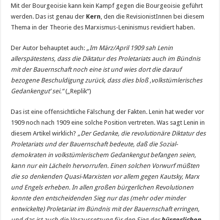
Mit der Bourgeoisie kann kein Kampf gegen die Bourgeoisie geführt
werden. Das ist genau der
Kern
, den die RevisionistInnen bei diesem
Thema in der Theorie des Marxismus-Leninismus revidiert haben.
Der Autor behauptet auch:
„Im März/April 1909 sah Lenin
allerspätestens, dass die Diktatur des Proletariats auch im Bündnis
mit der Bauernschaft noch eine ist und wies dort die darauf
bezogene Beschuldigung zurück, dass dies bloß ‚volkstümlerisches
Gedankengut‘ sei.“
(„Replik“)
Das ist eine offensichtliche Fälschung der Fakten. Lenin hat weder vor
1909 noch nach 1909 eine solche Position vertreten. Was sagt Lenin in
diesem Artikel wirklich?
„Der Gedanke, die revolutionäre Diktatur des
Proletariats und der Bauernschaft bedeute, daß die Sozial­
demokraten in volkstümlerischem Gedankengut befangen seien,
kann nur ein Lächeln hervorrufen. Einen solchen Vorwurf müßten
die so denkenden Quasi-Marxisten vor allem gegen Kautsky, Marx
und Engels erheben. In allen großen bürgerlichen Revolutionen
konnte den entscheidenden Sieg nur das (mehr oder minder
entwickelte) Proletariat im Bündnis mit der Bauernschaft erringen,
und das ist auch die Voraussetzung für den Sieg der
bürgerlichen