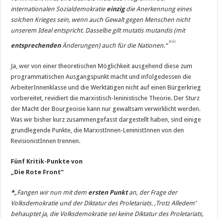
internationalen Sozialdemokratie
einzig
die Anerkennung eines
solchen Krieges sein, wenn auch Gewalt gegen Menschen nicht
unserem Ideal entspricht. Dasselbe gilt mutatis mutandis (mit
xiii
entsprechenden
Änderungen) auch für die Nationen.“
Ja, wer von einer theoretischen Möglichkeit ausgehend diese zum
programmatischen Ausgangspunkt macht und infolgedessen die
ArbeiterInnenklasse und die Werktätigen nicht auf einen Bürgerkrieg
vorbereitet, revidiert die marxistisch-leninistische Theorie. Der Sturz
der Macht der Bourgeoisie kann nur gewaltsam verwirklicht werden.
Was wir bisher kurz zusammengefasst dargestellt haben, sind einige
grundlegende Punkte, die MarxistInnen-LeninistInnen von den
RevisionistInnen trennen.
Fünf Kritik-Punkte von
„Die Rote Front“
*
„Fangen wir nun mit dem
ersten Punkt
an, der Frage der
Volksdemokratie und der Diktatur des Proletariats. ‚Trotz Alledem‘
behauptet ja, die Volksdemokratie sei keine Diktatur des Proletariats,