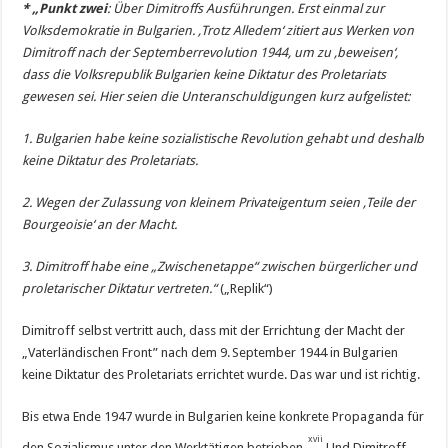
* „Punkt zwei
: Über Dimitroffs Ausführungen. Erst einmal zur
Volksdemokratie in Bulgarien. ‚Trotz Alledem‘ zitiert aus Werken von
Dimitroff nach der Septemberrevolution 1944, um zu ‚beweisen‘,
dass die Volksrepublik Bulgarien keine Diktatur des Proletariats
gewesen sei. Hier seien die Unteranschuldigungen kurz aufgelistet:
1. Bulgarien habe keine sozialistische Revolution gehabt und deshalb
keine Diktatur des Proletariats.
2. Wegen der Zulassung von kleinem Privateigentum seien ‚Teile der
Bourgeoisie‘ an der Macht.
3. Dimitroff habe eine „Zwischenetappe“ zwischen bürgerlicher und
proletarischer Diktatur vertreten.“
(„Replik“)
Dimitroff selbst vertritt auch, dass mit der Errichtung der Macht der
„Vaterländischen Front” nach dem 9. September 1944 in Bulgarien
keine Diktatur des Proletariats errichtet wurde. Das war und ist richtig.
Bis etwa Ende 1947 wurde in Bulgarien keine konkrete Propaganda für
xvii
den Sozialismus unter den Werktätigen betrieben.
Und Dimitroff