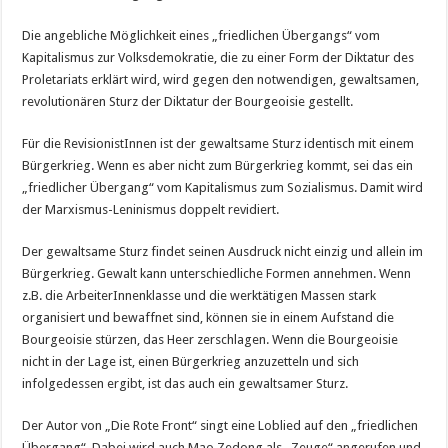
Die angebliche Möglichkeit eines „friedlichen Übergangs“ vom
Kapitalismus zur Volksdemokratie, die zu einer Form der Diktatur des
Proletariats erklärt wird, wird gegen den notwendigen, gewaltsamen,
revolutionären Sturz der Diktatur der Bourgeoisie gestellt.
Für die RevisionistInnen ist der gewaltsame Sturz identisch mit einem
Bürgerkrieg. Wenn es aber nicht zum Bürgerkrieg kommt, sei das ein
„friedlicher Übergang“ vom Kapitalismus zum Sozialismus. Damit wird
der Marxismus-Leninismus doppelt revidiert.
Der gewaltsame Sturz findet seinen Ausdruck nicht einzig und allein im
Bürgerkrieg. Gewalt kann unterschiedliche Formen annehmen. Wenn
z.B. die ArbeiterInnenklasse und die werktätigen Massen stark
organisiert und bewaffnet sind, können sie in einem Aufstand die
Bourgeoisie stürzen, das Heer zerschlagen. Wenn die Bourgeoisie
nicht in der Lage ist, einen Bürgerkrieg anzuzetteln und sich
infolgedessen ergibt, ist das auch ein gewaltsamer Sturz.
Der Autor von „Die Rote Front“ singt eine Loblied auf den „friedlichen
Übergang“. Dabei wird auch Mao Zedong als „Zeuge“ angerufen und