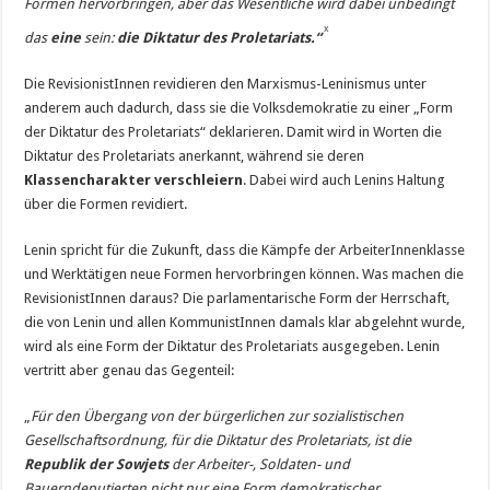
Formen hervorbringen, aber das Wesentliche wird dabei unbedingt
x
das
eine
sein:
die Diktatur des Proletariats.“
Die RevisionistInnen revidieren den Marxismus-Leninismus unter
anderem auch dadurch, dass sie die Volksdemokratie zu einer „Form
der Diktatur des Proletariats“ deklarieren. Damit wird in Worten die
Diktatur des Proletariats anerkannt, während sie deren
Klassencharakter verschleiern
. Dabei wird auch Lenins Haltung
über die Formen revidiert.
Lenin spricht für die Zukunft, dass die Kämpfe der ArbeiterInnenklasse
und Werktätigen neue Formen hervorbringen können. Was machen die
RevisionistInnen daraus? Die parlamentarische Form der Herrschaft,
die von Lenin und allen KommunistInnen damals klar abgelehnt wurde,
wird als eine Form der Diktatur des Proletariats ausgegeben. Lenin
vertritt aber genau das Gegenteil:
„
Für den Übergang von der bürgerlichen zur sozialistischen
Gesellschaftsordnung, für die Diktatur des Proletariats, ist die
Republik der Sowjets
der Arbeiter-, Soldaten- und
Bauerndeputierten nicht nur eine Form demokratischer