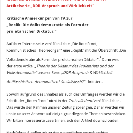
Artikelserie „DDR-Anspruch und Wirklichkeit“
Kritische Anmerkungen von TA zur
„Replik: Die Volksdemokratie als Form der
proletarischen Diktatur!“
Auf ihrer Internetseite veröffentlichte „Die Rote Front,
Kommunistisches Theorieorgan“ eine „Replik“ mit der Überschrift „Die
i
Volksdemokratie als Form der proletarischen Diktatur“.
Darin wird
der erste Artikel
„Theorie der Diktatur des Proletariats und der
Volksdemokratie“
unserer Serie
„DDR Anspruch & Wirklichkeit
ii
Antifaschistisch-demokratisch? Sozialistisch?“
kritisiert.
Sowohl aufgrund des Inhaltes als auch des Umfanges werden wir die
Schrift der „Roten Front“ nicht in der
Trotz alledem!
veröffentlichen.
Das würde den Rahmen unserer Zeitung sprengen. Daher werden wir
uns in unserer Antwort auf einige grundlegende Themen beschränken.
Wir bitten interessierte LeserInnen, sich den Artikel downzuloaden.
Nachfolgend wollen wir zu den wesentlichen vorgebrachten