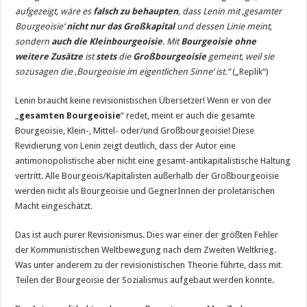
aufgezeigt, wäre es
falsch zu behaupten
, dass Lenin mit ‚gesamter
Bourgeoisie‘
nicht nur das Großkapital
und dessen Linie meint,
sondern
auch die Kleinbourgeoisie
. Mit
Bourgeoisie ohne
weitere Zusätze
ist
stets
die
Großbourgeoisie
gemeint, weil sie
sozusagen die ‚Bourgeoisie im eigentlichen Sinne‘ ist.“
(„Replik“)
Lenin braucht keine revisionistischen Übersetzer! Wenn er von der
„
gesamten Bourgeoisie
“ redet, meint er auch die gesamte
Bourgeoisie, Klein-, Mittel- oder/und Großbourgeoisie! Diese
Revidierung von Lenin zeigt deutlich, dass der Autor eine
antimonopolistische aber nicht eine gesamt-antikapitalistische Haltung
vertritt. Alle Bourgeois/Kapitalisten außerhalb der Großbourgeoisie
werden nicht als Bourgeoisie und GegnerInnen der proletarischen
Macht eingeschätzt.
Das ist auch purer Revisionismus. Dies war einer der größten Fehler
der Kommunistischen Weltbewegung nach dem Zweiten Weltkrieg.
Was unter anderem zu der revisionistischen Theorie führte, dass mit
Teilen der Bourgeoisie der Sozialismus aufgebaut werden könnte.