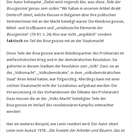
Der Autor behauptet „
Dabei wird nirgends klar, was diese ‚Teile der
Bourgeoisie‘ genau sein sollen.“
Wir haben in unserem Artikel direkt
Dimitroff zitiert, welche Klassen in Bulgarien über ihre politischen
VertreterInnen mit an der Macht beteiligt waren: Die Kleinbourgeoisie,
Mittel- und Großbauern und
„antideutsche Elemente der
Bourgeoisie
“. (TA 81, S. 26) Also war nicht „angeblich“ sondern
faktisch
ein Teil der Bourgeoisie mit an der Staatsmacht!
Diese Teile der Bourgeoisie waren Bündnispartner des Proletariats im
antifaschistischen Krieg und in der demokratischen Revolution. Sie
gehörten in diesem Stadium der Revolution zum „Volk“. Dass sie an
der „Volksmacht“, „Volksdemokratie“, in dem „volksdemokratischen
Staat“ ihren Anteil hatten, war folgerichtig. Allerdings kann mit einer
solchen Staatsmacht nicht der Sozialismus aufgebaut werden. Die
Voraussetzung ist das Vorhandensein der Diktatur des Proletariats!
Dazu müssen die an der „Volks-Macht“ beteiligten Teile der
Bourgeoisie im Verlauf des revolutionären Kampfes entmachtet
werden!
Hier ein weiteres Beispiel, wie Lenin revidiert wird. Der Autor zitiert
Lenin vom August 1918:
„Die Sowjets der Arbeiter und Bauern, das ist