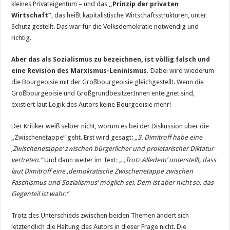
kleines Privateigentum – und das
„Prinzip der privaten
Wirtschaft“
, das heißt kapitalistische Wirtschaftsstrukturen, unter
Schutz gestellt. Das war für die Volksdemokratie notwendig und
richtig.
Aber das als Sozialismus zu bezeichnen, ist völlig falsch und
eine Revision des Marxismus-Leninismus.
Dabei wird wiederum
die Bourgeoisie mit der Großbourgeoisie gleichgestellt. Wenn die
Großbourgeoisie und GroßgrundbesitzerInnen enteignet sind,
existiert laut Logik des Autors keine Bourgeoisie mehr!
Der Kritiker weiß selber nicht, worum es bei der Diskussion über die
„Zwischenetappe“ geht. Erst wird gesagt:
„3. Dimitroff habe eine
‚Zwischenetappe‘ zwischen bürgerlicher und proletarischer Diktatur
vertreten.“
Und dann weiter im Text:
„ ‚Trotz Alledem‘ unterstellt, dass
laut Dimitroff eine ‚demokratische Zwischenetappe zwischen
Faschismus und Sozialismus‘ möglich sei. Dem ist aber nicht so, das
Gegenteil ist wahr.“
Trotz des Unterschieds zwischen beiden Themen ändert sich
letztendlich die Haltung des Autors in dieser Frage nicht. Die