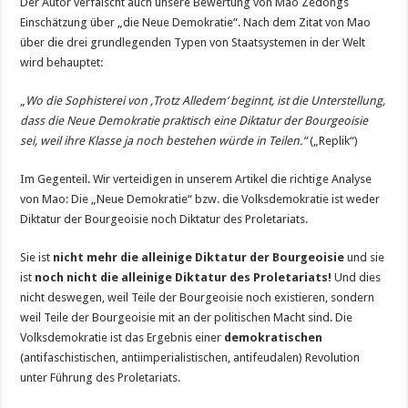
Der Autor verfälscht auch unsere Bewertung von Mao Zedongs
Einschätzung über „die Neue Demokratie“. Nach dem Zitat von Mao
über die drei grundlegenden Typen von Staatsystemen in der Welt
wird behauptet:
„
Wo die Sophisterei von ‚Trotz Alledem‘ beginnt, ist die Unterstellung,
dass die Neue Demokratie praktisch eine Diktatur der Bourgeoisie
sei, weil ihre Klasse ja noch bestehen würde in Teilen.“
(„Replik“)
Im Gegenteil. Wir verteidigen in unserem Artikel die richtige Analyse
von Mao: Die „Neue Demokratie“ bzw. die Volksdemokratie ist weder
Diktatur der Bourgeoisie noch Diktatur des Proletariats.
Sie ist
nicht mehr die alleinige Diktatur der Bourgeoisie
und sie
ist
noch nicht die alleinige Diktatur des Proletariats!
Und dies
nicht deswegen, weil Teile der Bourgeoisie noch existieren, sondern
weil Teile der Bourgeoisie mit an der politischen Macht sind. Die
Volksdemokratie ist das Ergebnis einer
demokratischen
(antifaschistischen, antiimperialistischen, antifeudalen) Revolution
unter Führung des Proletariats.