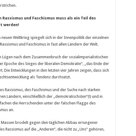
rstrichen.
 Rassismus und Faschismus muss als ein Teil des
t werden!
 neuen Weltkrieg spiegelt sich in der Innenpolitik der einzelnen
Rassismus und Faschismus in fast allen Ländern der Welt.
en Lügen nach dem Zusammenbruch der sozialimperialistischen
r Epoche des Sieges der liberalen Demokratie“, „das Ende der
ert. Die Entwicklungen in den letzten vier Jahren zeigen, dass sich
Rechtsentwicklung als Tendenz durchsetzt.
 des Rassismus, des Faschismus und der Suche nach starken
schen Ländern, einschließlich der „demokratischsten“(!) und in
achen die Herrschenden unter der falschen Flagge des
smus an.
en Massen brodelt gegen den täglichen Abbau errungener
des Rassismus auf die „Anderen“, die nicht zu „Uns“ gehören,