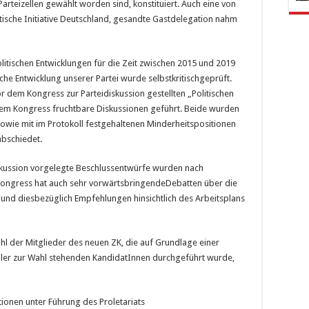
Parteizellen gewählt worden sind, konstituiert. Auch eine von
ische Initiative Deutschland, gesandte Gastdelegation nahm
itischen Entwicklungen für die Zeit zwischen 2015 und 2019
sche Entwicklung unserer Partei wurde selbstkritischgeprüft.
 dem Kongress zur Parteidiskussion gestellten „Politischen
 dem Kongress fruchtbare Diskussionen geführt. Beide wurden
ie mit im Protokoll festgehaltenen Minderheitspositionen
abschiedet.
skussion vorgelegte Beschlussentwürfe wurden nach
Kongress hat auch sehr vorwärtsbringendeDebatten über die
t und diesbezüglich Empfehlungen hinsichtlich des Arbeitsplans
hl der Mitglieder des neuen ZK, die auf Grundlage einer
ller zur Wahl stehenden KandidatInnen durchgeführt wurde,
ionen unter Führung des Proletariats