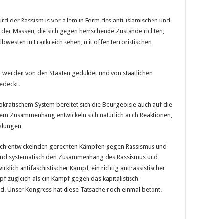
ird der Rassismus vor allem in Form des anti-islamischen und
 der Massen, die sich gegen herrschende Zustände richten,
bwesten in Frankreich sehen, mit offen terroristischen
nen werden von den Staaten geduldet und von staatlichen
gedeckt.
okratischem System bereitet sich die Bourgeoisie auch auf die
esem Zusammenhang entwickeln sich natürlich auch Reaktionen,
klungen.
ich entwickelnden gerechten Kämpfen gegen Rassismus und
h und systematisch den Zusammenhang des Rassismus und
klich antifaschistischer Kampf, ein richtig antirassistischer
f zugleich als ein Kampf gegen das kapitalistisch-
rd. Unser Kongress hat diese Tatsache noch einmal betont.