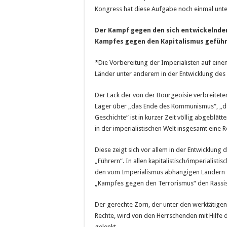
Kongress hat diese Aufgabe noch einmal unte
Der Kampf gegen den sich entwickelnden
Kampfes gegen den Kapitalismus geführ
*
Die Vorbereitung der Imperialisten auf einen
Länder unter anderem in der Entwicklung des 
Der Lack der von der Bourgeoisie verbreitet
Lager über „das Ende des Kommunismus“, „de
Geschichte“ ist in kurzer Zeit völlig abgeblätt
in der imperialistischen Welt insgesamt eine 
Diese zeigt sich vor allem in der Entwicklung
„Führern“. In allen kapitalistisch/imperialisti
den vom Imperialismus abhängigen Ländern f
„Kampfes gegen den Terrorismus“ den Rassi
Der gerechte Zorn, der unter den werktätig
Rechte, wird von den Herrschenden mit Hilfe 
gelenkt.