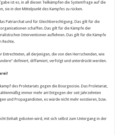
be ist es, in all diesen Teilkämpfen die Systemfrage auf die
, sie in den Mittelpunkt des Kampfes zu rücken.
s Patriarchat und für Gleichberechtigung. Das gilt für die
torganisationen schaffen. Das gilt für die Kämpfe der
rialistischen Interventionen auflehnen. Das gilt für die Kämpfe
n Rechte.
ler Entrechteten, all derjenigen, die von den Herrschenden, wie
dere“ definiert, diffamiert, verfolgt und unterdrückt werden.
rei!
nkampf des Proletariats gegen die Bourgeoisie. Das Proletariat,
 zahlenmäßig immer mehr an! Entgegen der seit Jahrzehnten
gen und Propagandisten, es würde nicht mehr existieren, bzw.
icht Einhalt geboten wird, mit sich selbst zum Untergang in der