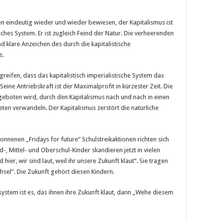
en eindeutig wieder und wieder bewiesen, der Kapitalismus ist
iches System. Er ist zugleich Feind der Natur. Die verheerenden
nd klare Anzeichen des durch die kapitalistische
s.
ifen, dass das kapitalistisch imperialistische System das
Seine Antriebskraft ist der Maximalprofit in kürzester Zeit. Die
 geboten wird, durch den Kapitalismus nach und nach in einen
en verwandeln. Der Kapitalismus zerstört die natürliche
onnenen „Fridays for future“ Schulstreikaktionen richten sich
, Mittel- und Oberschul-Kinder skandieren jetzt in vielen
hier, wir sind laut, weil ihr unsere Zukunft klaut“. Sie tragen
sel“. Die Zukunft gehört diesen Kindern.
system ist es, das ihnen ihre Zukunft klaut, dann „Wehe diesem