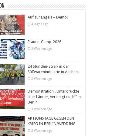
ion
Auf zur Engels – Demo!
4 Tagen ago
Frauen-Camp-2026
2 Wochen ago
24 Stunden-Streik in der
Süßwarenindustrie in Aachen!
2 Wochen ago
Demonstration „Unterdrückte
aller Länder, vereinigt euch!“ in
Berlin
3 Wochen ago
AKTIONSTAGE GEGEN DEN
KRIEG IN BERLIN/WEDDING
3 Wochen ago