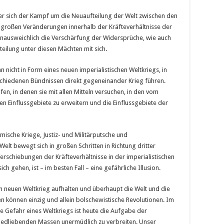
 der sich der Kampf um die Neuaufteilung der Welt zwischen den
ie großen Veränderungen innerhalb der Kräfteverhältnisse der
unausweichlich die Verschärfung der Widersprüche, wie auch
eilung unter diesen Mächten mit sich.
icht in Form eines neuen imperialistischen Weltkriegs, in
schiedenen Bündnissen direkt gegeneinander Krieg führen.
en, in denen sie mit allen Mitteln versuchen, in den vom
 Einflussgebiete zu erweitern und die Einflussgebiete der
mische Kriege, Justiz- und Militärputsche und
 Welt bewegt sich in großen Schritten in Richtung dritter
erschiebungen der Kräfteverhältnisse in der imperialistischen
h gehen, ist – im besten Fall – eine gefährliche Illusion.
en neuen Weltkrieg aufhalten und überhaupt die Welt und die
en können einzig und allein bolschewistische Revolutionen. Im
Gefahr eines Weltkriegs ist heute die Aufgabe der
iedliebenden Massen unermüdlich zu verbreiten. Unser